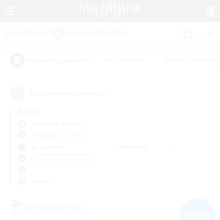
#Jeu soutenu
#Parents bienvenu
Étiquettes populaires
3
recrutement(s) trouvé(s) !
Aucun
Ragnarok (Chaos)
Compagnies libres
En semaine
Week-end
＃Artisans/Récolteurs
Langue
Compagnie libre
NOUVEAU