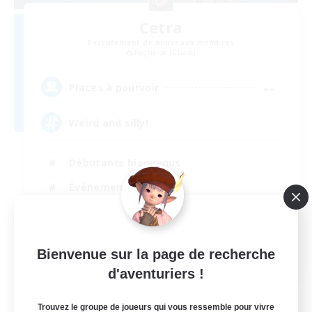
Cetra
Recrutement de nouveaux membres
Ragnarok [Chaos]
--
Places à pourvoir
Weird and silly!
Débutants bienvenus
Événements joueurs
Jeu détendu
Artisans/Récolteurs
EN
Bienvenue sur la page de recherche
d'aventuriers !
Voir détails
Fin du recrutement le 30/08/2026
Trouvez le groupe de joueurs qui vous ressemble pour vivre