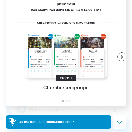
Compagnie libre
pleinement
vos aventures dans FINAL FANTASY XIV !
Utilisation de la recherche d'aventuriers
Étape 1
Adictos al Ether
Chercher un groupe
Prend
Recrutement de nouveaux membres
Ragnarok [Chaos]
8
Places à pourvoir
Qu'est-ce qu'une compagnie libre ?
español