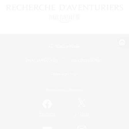
Version de bureau
Télécharger le jeu
Informations officielles
/
Facebook
X
News