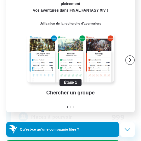
pleinement
Compagnie libre
vos aventures dans FINAL FANTASY XIV !
Utilisation de la recherche d'aventuriers
Étape 1
Menntheimr
Chercher un groupe
Prend
Recrutement de nouveaux membres
Ragnarok [Chaos]
999
Places à pourvoir
Qu'est-ce qu'une compagnie libre ?