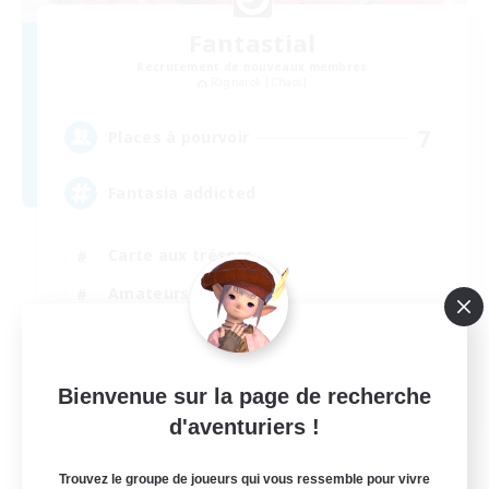
Fantastial
Recrutement de nouveaux membres
Ragnarok [Chaos]
7
Places à pourvoir
Fantasia addicted
Carte aux trésors
Amateurs de mirage
Contenu difficile
Amateurs de capture d'écran
Bienvenue sur la page de recherche
EN
d'aventuriers !
Voir détails
Fin du recrutement le 28/08/2026
Trouvez le groupe de joueurs qui vous ressemble pour vivre