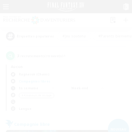
#Jeu soutenu
#Parents bienvenu
Étiquettes populaires
3
recrutement(s) trouvé(s) !
Aucun
Ragnarok (Chaos)
Compagnies libres
En semaine
Week-end
＃Amateurs de mirage
Langue
Compagnie libre
NOUVEAU