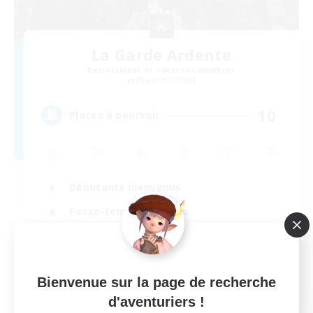
La Garde Ardente
Recrutement de nouveaux membres
Phantom [Chaos]
10
Places à pourvoir
Débutants bienvenus
Passe-temps/Intérêts
Événements joueurs
Artisans/Récolteurs
FR
Bienvenue sur la page de recherche
d'aventuriers !
Voir détails