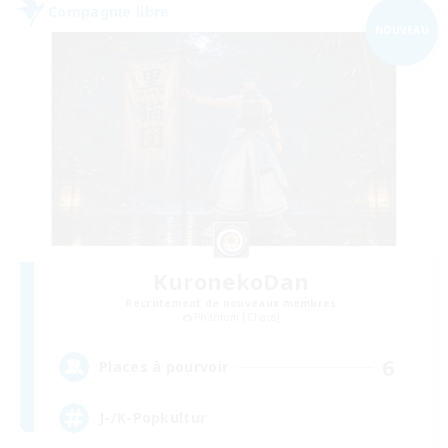
Compagnie libre
NOUVEAU
KuronekoDan
Recrutement de nouveaux membres
Phantom [Chaos]
6
Places à pourvoir
J-/K-Popkultur