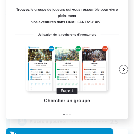
Fin du recrutement le 02/09/2026
Trouvez le groupe de joueurs qui vous ressemble pour vivre
Compagnie libre
pleinement
vos aventures dans FINAL FANTASY XIV !
Utilisation de la recherche d'aventuriers
Étape 1
Rising Souls
Chercher un groupe
Prend
Recrutement de nouveaux membres
Phantom [Chaos]
25
Places à pourvoir