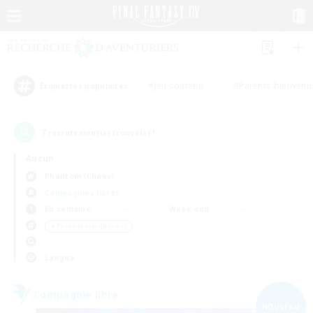
#Jeu soutenu
#Parents bienvenu
Étiquettes populaires
7
recrutement(s) trouvé(s) !
Aucun
Phantom (Chaos)
Compagnies libres
En semaine
Week-end
＃Passe-temps/Intérêts
Langue
Compagnie libre
NOUVEAU