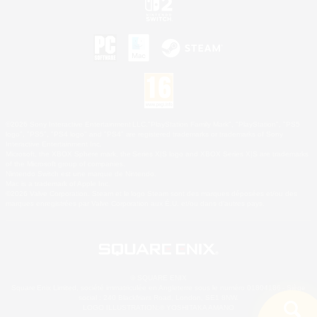
©2026 Sony Interactive Entertainment LLC."PlayStation Family Mark", "PlayStation", "PS5
logo", "PS5", "PS4 logo" and "PS4" are registered trademarks or trademarks of Sony
Interactive Entertainment Inc.
Microsoft, the XBOX Sphere mark, the Series X|S logo and XBOX Series X|S are trademarks
of the Microsoft group of companies.
Nintendo Switch est une marque de Nintendo.
Mac is a trademark of Apple Inc.
©2026 Valve Corporation. Steam et le logo Steam sont des marques déposées et/ou des
marques enregistrées par Valve Corporation aux É.U. et/ou dans d'autres pays.
© SQUARE ENIX
Square Enix Limited, société immatriculée en Angleterre sous le numéro 01804186 - Siège
social : 240 Blackfriars Road, London, SE1 8NW.
LOGO ILLUSTRATION:© YOSHITAKA AMANO