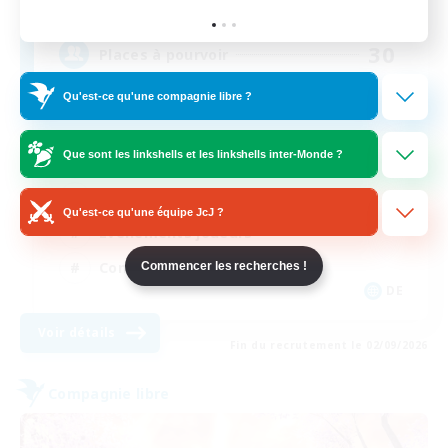
Omega [Chaos]
30
Places à pourvoir
Qu'est-ce qu'une compagnie libre ?
RL geht vor
Que sont les linkshells et les linkshells inter-Monde ?
Débutants bienvenus
Travailleurs bienvenus
Qu'est-ce qu'une équipe JcJ ?
Événements joueurs
Contenu difficile
Commencer les recherches !
DE
Voir détails
Fin du recrutement le 02/09/2026
Compagnie libre