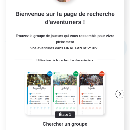
Contenu difficile
EN
Bienvenue sur la page de recherche
d'aventuriers !
Voir détails
Fin du recrutement le 03/09/2026
Trouvez le groupe de joueurs qui vous ressemble pour vivre
Compagnie libre
pleinement
NOUVEAU
vos aventures dans FINAL FANTASY XIV !
Utilisation de la recherche d'aventuriers
Étape 1
Fenrir's Clan
Chercher un groupe
Prend
Recrutement de nouveaux membres