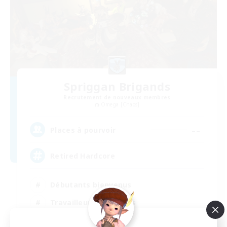
Spriggan Brigands
Recrutement de nouveaux membres
Omega [Chaos]
--
Places à pourvoir
Retired Hardcore
Débutants bienvenus
Travailleurs bienvenus
Jeu détendu