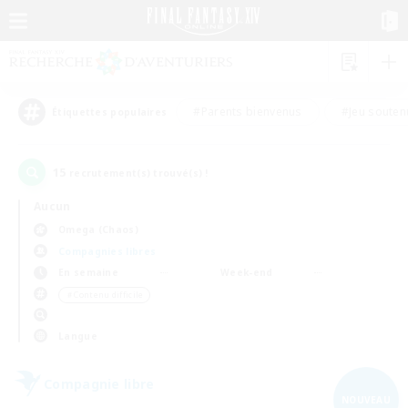
#Parents bienvenus
#Jeu souten
Étiquettes populaires
15
recrutement(s) trouvé(s) !
Aucun
Omega (Chaos)
Compagnies libres
En semaine
Week-end
＃Contenu difficile
Langue
Compagnie libre
NOUVEAU