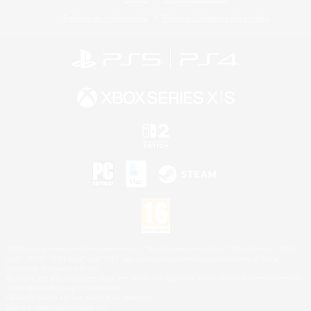
Politique de confidentialité
Politique d'utilisation des cookies
©2026 Sony Interactive Entertainment LLC."PlayStation Family Mark", "PlayStation", "PS5
logo", "PS5", "PS4 logo" and "PS4" are registered trademarks or trademarks of Sony
Interactive Entertainment Inc.
Microsoft, the XBOX Sphere mark, the Series X|S logo and XBOX Series X|S are trademarks
of the Microsoft group of companies.
Nintendo Switch est une marque de Nintendo.
Mac is a trademark of Apple Inc.