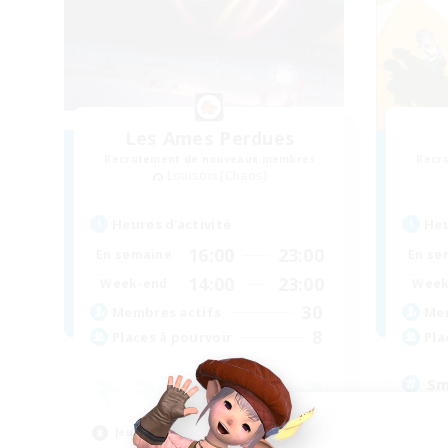
Les Ames Perdues
Recrutement de nouveaux membres
Recr
Louisoix [Chaos]
Heures d'activité
Heu
16:00
23:00
En semaine
En se
14:00
23:00
Week-end
Week
30
Membres actifs
Mem
8
Places à pourvoir
Pla
Sm
Déb
Jeu détendu
Évé