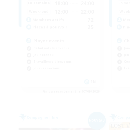
18:00
24:00
En semaine
En se
12:00
22:00
Week-end
Week
72
Membres actifs
Mem
25
Places à pourvoir
Pla
Player events
Ch
Débutants bienvenus
Jou
Jeu détendu
Jeu
Travailleurs bienvenus
Con
Joueurs sociaux
Évé
EN
Fin du recrutement le 07/09/2026
Compagnie libre
Compag
NOUVEAU