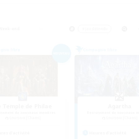
Week-end
＃Jeu détendu
nie libre
Compagnie libre
NOUVEAU
e Temple de Philae
Agartha
utement de nouveaux membres
Recrutement de nouveaux 
Louisoix [Chaos]
Louisoix [Chaos]
res d'activité
Heures d'activité