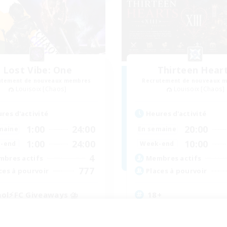
Lost Vibe: One
Thirteen Hear
utement de nouveaux membres
Recrutement de nouveaux 
Louisoix [Chaos]
Louisoix [Chaos]
res d'activité
Heures d'activité
1:00
24:00
20:00
maine
En semaine
1:00
24:00
10:00
-end
Week-end
4
bres actifs
Membres actifs
777
ces à pourvoir
Places à pourvoir
ol⚡FC Giveaways ⛈️
18+
utants bienvenus
Débutants bienvenus
nements joueurs
Travailleurs bienvenus