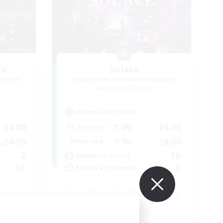
ts
Solace
membres
Recrutement de nouveaux membres
Louisoix [Chaos]
Heures d'activité
24:00
1:00
24:00
En semaine
24:00
1:00
24:00
Week-end
2
10
Membres actifs
10
5
Places à pourvoir
Jeu détendu