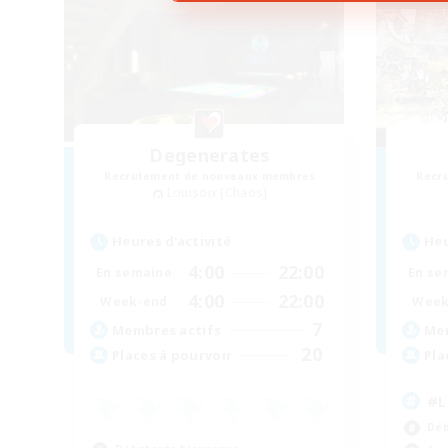
Degenerates
Recrutement de nouveaux membres
Recr
Louisoix [Chaos]
Heures d'activité
Heu
4:00
22:00
En semaine
En se
4:00
22:00
Week-end
Week
7
Membres actifs
Mem
20
Places à pourvoir
Pla
#L
Déb