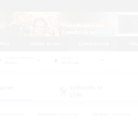
FFXIV
Guides du jeu
Communauté
Cla
Centre de données
Monde
Chaos
Louisoix
gnies
Linkshells et
LSIM
24)
(12)
nts bienvenus
#Amateurs de mirage
#Étudiants bienvenus
ingue
#Amateurs de logement
#Amateurs de JcJ
#Débuta
#Contenu difficile
#Carte aux trésors
#Artisans/Récolt