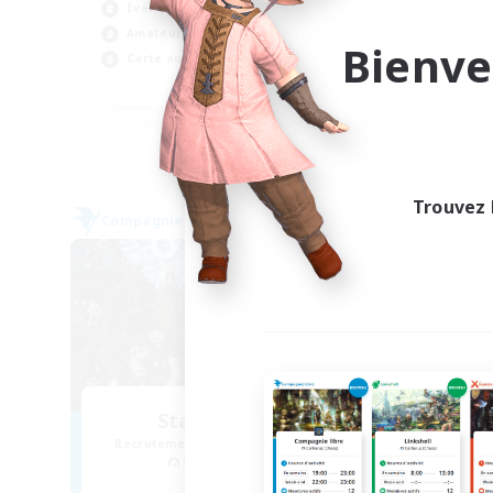
Événements joueurs
Jeu
Amateurs de mirage
Con
Bienve
Carte aux trésors
FR
Fin du recrutement le 06/09/2026
Trouvez 
Compagnie libre
Compag
NOUVEAU
Stars Requiem
Recrutement de nouveaux membres
Recr
Louisoix [Chaos]