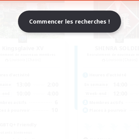
Commencer les recherches !
Kingsglaive XV
SHINRA SOLDI
utement de nouveaux membres
Recrutement de nouveaux 
Louisoix [Chaos]
Louisoix [Chaos]
res d'activité
Heures d'activité
13:00
2:00
14:00
maine
En semaine
10:00
4:00
12:00
-end
Week-end
6
bres actifs
Membres actifs
10
ces à pourvoir
Places à pourvoir
GBTQ+ Friendly
utants bienvenus