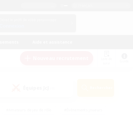
Français
Gérez le profil de votre personnage
Connexion
ssements
Aide et assistance
Nouveau recrutement
Liste de
Guide
suivi
Équipes JcJ
Rechercher
(0)
#Amateurs de jeu de rôle
#Événements joueurs
nts bienvenus
#Passe-temps/Intérêts
eurs
#Travailleurs bienvenus
#Joueurs sociaux