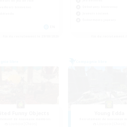
Jeu détendu
teurs de jeu de rôle
Débutants bienvenus
vailleurs bienvenus
Joueurs sociaux
 détendu
Événements joueurs
EN
Fin du recrutement le 29/08/2026
Fin du recrutement l
nie libre
Compagnie libre
ited Funny Objects
Young Edda
utement de nouveaux membres
Recrutement de nouveaux 
Louisoix [Chaos]
Louisoix [Chaos]