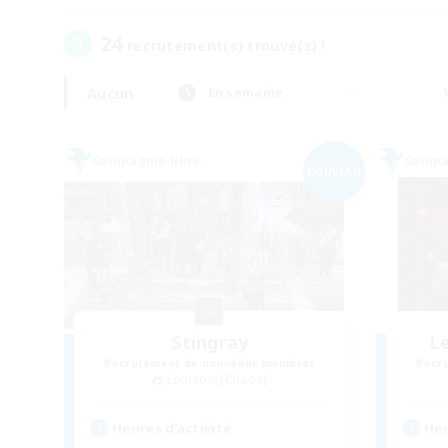
24
recrutement(s) trouvé(s) !
Aucun
En semaine
Compagnie libre
Compag
NOUVEAU
Stingray
L
Recrutement de nouveaux membres
Recr
Louisoix [Chaos]
Heures d'activité
Heu