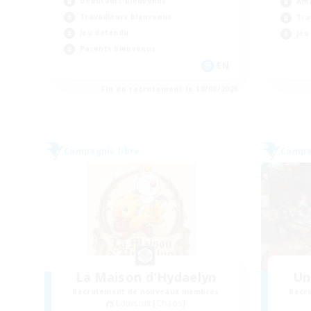
Débutants bienvenus
Ama
Travailleurs bienvenus
Tra
Jeu détendu
Jeu
Parents bienvenus
EN
Fin du recrutement le 30/08/2026
Compagnie libre
Compag
La Maison d'Hydaelyn
Un
Recrutement de nouveaux membres
Recr
Louisoix [Chaos]