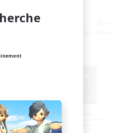
Joueurs sociaux
Carte aux trésors
cherche
EN / DE
EN
e 06/09/2026
Fin du recrutement le 05/09/2026
leinement
Compagnie libre
NOUVEAU
ject
Los Tantalas
membres
Recrutement de nouveaux membres
Louisoix [Chaos]