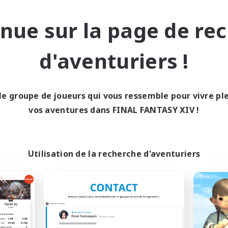
 détendu
Jeu détendu
tenu difficile
Multilingue
nue sur la page de re
EN
d'aventuriers !
Fin du recrutement le 06/09/2026
Fin du recrutement l
le groupe de joueurs qui vous ressemble pour vivre p
nie libre
Compagnie libre
NOUVEAU
vos aventures dans FINAL FANTASY XIV !
Utilisation de la recherche d'aventuriers
Choc-Up!
Frostingway Pro
utement de nouveaux membres
Recrutement de nouveaux 
Louisoix [Chaos]
Louisoix [Chaos]