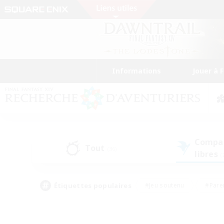
Informations
Jouer à 
Compa
Tout
(36)
libres
(
Étiquettes populaires
#Jeu soutenu
#Pare
#Chasses
#Jeu détendu
#Multil
#Amateurs de capture d'écran
#Amateurs d'histoire