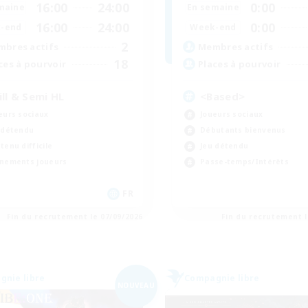
16:00
24:00
0:00
maine
En semaine
16:00
24:00
0:00
-end
Week-end
2
bres actifs
Membres actifs
18
ces à pourvoir
Places à pourvoir
ill & Semi HL
<Based>
eurs sociaux
Joueurs sociaux
 détendu
Débutants bienvenus
tenu difficile
Jeu détendu
nements joueurs
Passe-temps/Intérêts
FR
Fin du recrutement le 07/09/2026
Fin du recrutement l
nie libre
Compagnie libre
NOUVEAU