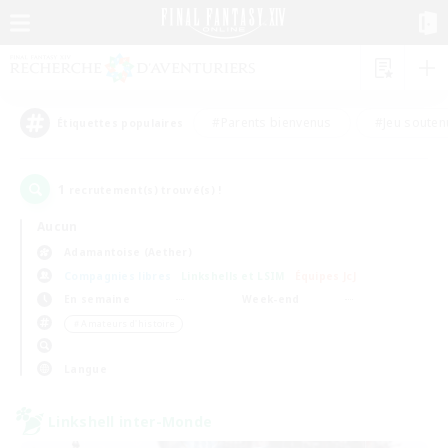
#Parents bienvenus
#Jeu souten
Étiquettes populaires
1
recrutement(s) trouvé(s) !
Aucun
Adamantoise (Aether)
Compagnies libres
Linkshells et LSIM
Équipes JcJ
En semaine
Week-end
＃Amateurs d'histoire
Langue
Linkshell inter-Monde