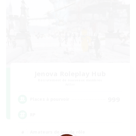
Jenova Roleplay Hub
Recrutement de nouveaux membres
Aether
999
Places à pourvoir
RP
Amateurs de jeu de rôle