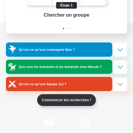
Étape 1
Chercher un groupe
Prend
Version de bureau
Qu'est-ce qu'une compagnie libre ?
Télécharger le jeu
Que sont les linkshells et les linkshells inter-Monde ?
Informations officielles
Qu'est-ce qu'une équipe JcJ ?
Commencer les recherches !
/
Facebook
X
News
YouTube
Instagram