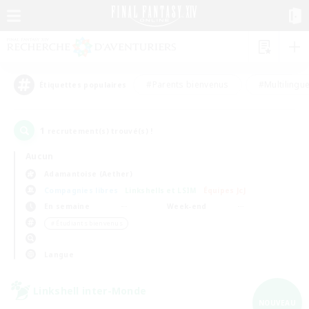
#Parents bienvenus
#Multilingu
Étiquettes populaires
1
recrutement(s) trouvé(s) !
Aucun
Adamantoise (Aether)
Compagnies libres
Linkshells et LSIM
Équipes JcJ
En semaine
Week-end
＃Étudiants bienvenus
Langue
Linkshell inter-Monde
NOUVEAU