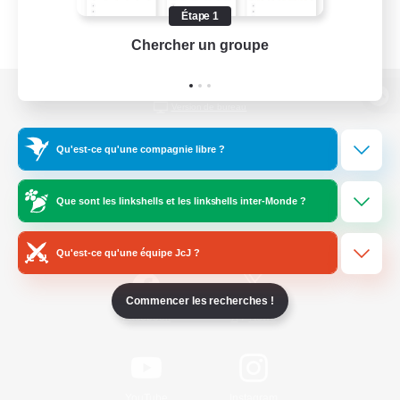
Étape 1
Chercher un groupe
Prend
Version de bureau
Qu'est-ce qu'une compagnie libre ?
Télécharger le jeu
Que sont les linkshells et les linkshells inter-Monde ?
Informations officielles
Qu'est-ce qu'une équipe JcJ ?
Commencer les recherches !
/
Facebook
X
News
YouTube
Instagram