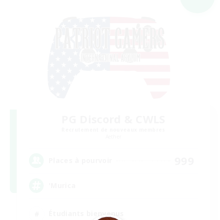
PG Discord & CWLS
Recrutement de nouveaux membres
Aether
999
Places à pourvoir
'Murica
Étudiants bienvenus