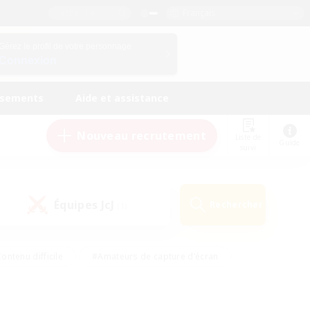
Français
Gérez le profil de votre personnage
Connexion
ssements
Aide et assistance
Nouveau recrutement
Liste de
Guide
suivi
Équipes JcJ
Rechercher
(1)
ontenu difficile
#Amateurs de capture d'écran
ire
#Événements joueurs
#Amateurs de JcJ
#Joueurs sociaux
#Travailleurs bienvenus