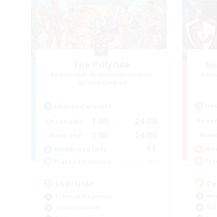
The Polycule
Ro
Recrutement de nouveaux membres
Recr
Faerie [Aether]
Heu
Heures d'activité
1:00
24:00
En se
En semaine
1:00
24:00
Week
Week-end
11
Mem
Membres actifs
--
Pla
Places à pourvoir
Cu
LGBTQIA+
Ama
Événements joueurs
Évé
Joueurs sociaux