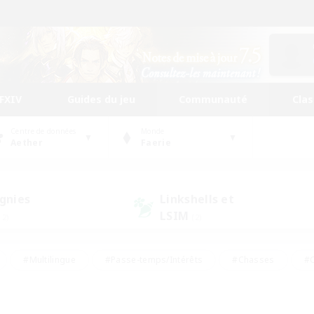
FFXIV
Guides du jeu
Communauté
Cla
Centre de données
Monde
Aether
Faerie
gnies
Linkshells et
LSIM
12)
(2)
#Multilingue
#Passe-temps/Intérêts
#Chasses
#C
rs de jeu de rôle
#Amateurs de logement
#Amateurs d'histo
#Débutants bienvenus
#Jeu soutenu
#Carte aux trésors