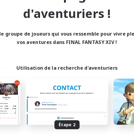
Événements joueurs
nements joueurs
d'aventuriers !
EN
Fin du recrutement le 02/09/2026
Fin du recrutement l
le groupe de joueurs qui vous ressemble pour vivre p
vos aventures dans FINAL FANTASY XIV !
nie libre
Compagnie libre
Utilisation de la recherche d'aventuriers
Astraluna
Ravenwood Acad
utement de nouveaux membres
Recrutement de nouveaux 
Faerie [Aether]
Faerie [Aether]
Étape 2
res d'activité
Heures d'activité