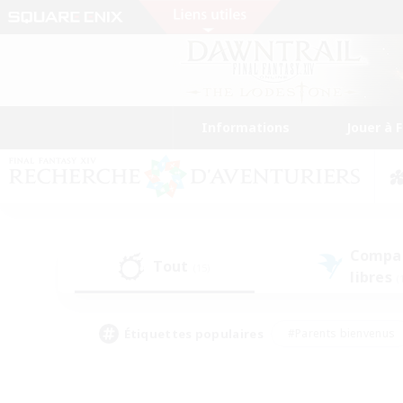
Informations
Jouer à 
Compa
Tout
(15)
libres
(
Étiquettes populaires
#Parents bienvenus
#Étudiants bienvenus
#Jeu détendu
#Amateu
#Amateurs de mirage
#Artisans/Récolteurs