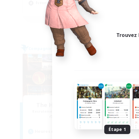
Événements joueurs
Évé
EN
Fin du recrutement le 03/09/2026
Trouvez 
Compagnie libre
Compag
The Hellborn Manta
Recrutement de nouveaux membres
Recr
Faerie [Aether]
Étape 1
Heures d'activité
Heu