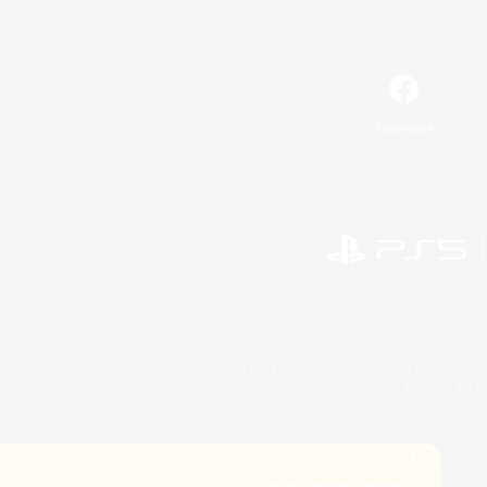
Facebook
©2026 Sony Interactive Entertainment LLC."PlayStation
Microsoft, the 
©2026 Valve Corporation. Steam et 