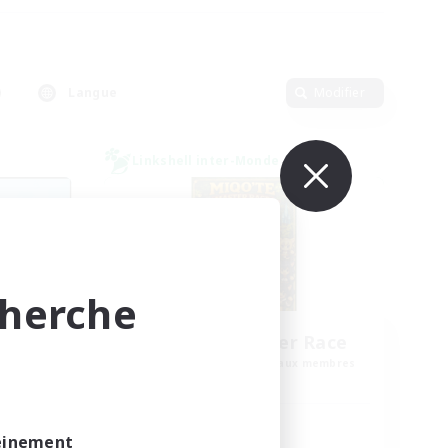
Langue
Modifier
Linkshell inter-Monde
cherche
es
Miqo'te Master Race
membres
Recrutement de nouveaux membres
Aether
Heures d'activité
leinement