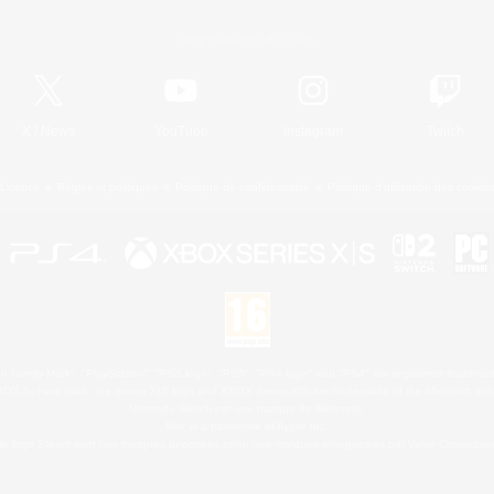
Informations officielles
X
/
News
YouTube
Instagram
Twitch
Licence
Règles et politiques
Politique de confidentialité
Politique d'utilisation des cookie
 Family Mark", "PlayStation", "PS5 logo", "PS5", "PS4 logo" and "PS4" are registered trademark
XBOX Sphere mark, the Series X|S logo and XBOX Series X|S are trademarks of the Microsoft gro
Nintendo Switch est une marque de Nintendo.
Mac is a trademark of Apple Inc.
le logo Steam sont des marques déposées et/ou des marques enregistrées par Valve Corporation