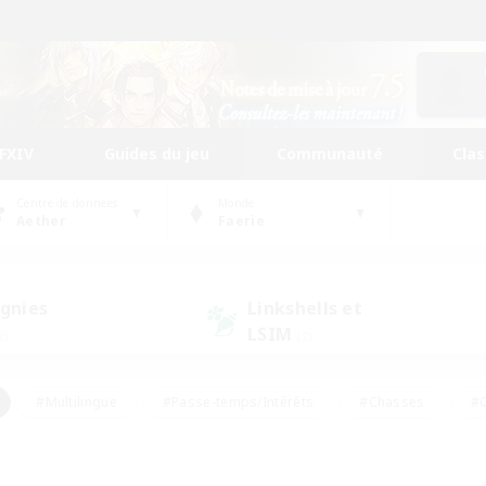
FFXIV
Guides du jeu
Communauté
Cla
Centre de données
Monde
Aether
Faerie
gnies
Linkshells et
LSIM
2)
(2)
#Multilingue
#Passe-temps/Intérêts
#Chasses
#C
rs de jeu de rôle
#Amateurs de logement
#Amateurs d'histo
#Débutants bienvenus
#Jeu soutenu
#Carte aux trésors