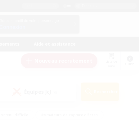
Français
Gérez le profil de votre personnage
Connexion
ssements
Aide et assistance
Nouveau recrutement
Liste de
Guide
suivi
Équipes JcJ
Rechercher
(0)
ontenu difficile
#Amateurs de capture d'écran
ire
#Événements joueurs
#Amateurs de JcJ
#Joueurs sociaux
#Travailleurs bienvenus