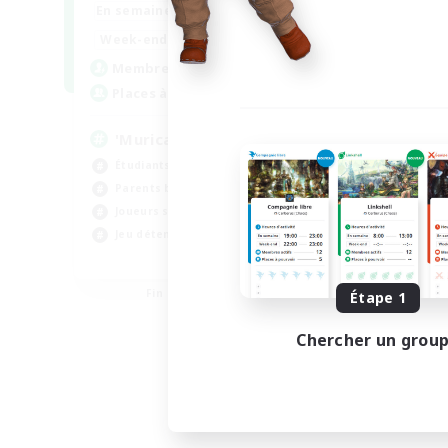
1:00
24:00
En semaine
En se
1:00
24:00
Week-end
Week
999
Membres actifs
Mem
999
Places à pourvoir
Pla
'Murica
Ap
Étudiants bienvenus
Jeu
Parents bienvenus
Tra
Joueurs sociaux
Par
Jeu détendu
Ama
EN
Fin du recrutement le 04/09/2026
Étape 1
Chercher un grou