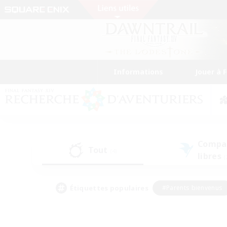
Informations
Jouer à 
Compa
Tout
(4)
libres
(
Étiquettes populaires
#Parents bienvenus
#Étudiants bienvenus
#Jeu détendu
#Amateu
#Amateurs de mirage
#Artisans/Récolteurs