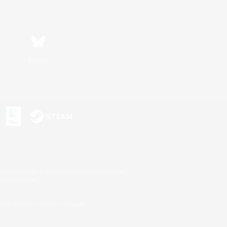
Bluesky
s
s or trademarks of Sony Interactive Entertainment Inc.
up of companies.
 aux É.U. et/ou dans d'autres pays.