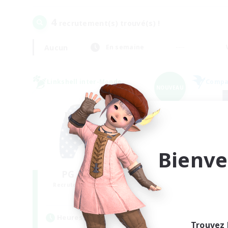
4
recrutement(s) trouvé(s) !
Aucun
En semaine
Linkshell inter-Monde
Compag
NOUVEAU
Bienve
PG Discord & CWLS
D
Recrutement de nouveaux membres
Recr
Aether
Heures d'activité
Heu
Trouvez 