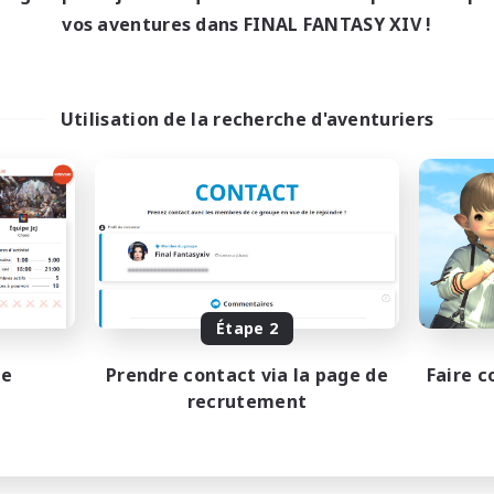
0:00
23:00
15:00
maine
En semaine
vos aventures dans FINAL FANTASY XIV !
0:00
23:00
9:00
-end
Week-end
120
bres actifs
Membres actifs
25
ces à pourvoir
Places à pourvoir
Utilisation de la recherche d'aventuriers
kallus
Trans-led
 détendu
Jeu détendu
vailleurs bienvenus
Parents bienvenus
ents bienvenus
Joueurs sociaux
teurs d'histoire
Débutants bienvenus
EN
Fin du recrutement le 30/08/2026
Fin du recrutement l
Étape 2
pe
Prendre contact via la page de
Faire c
recrutement