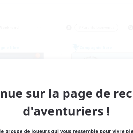
Week-end
＃Parents bienvenus
nie libre
Compagnie libre
nue sur la page de re
irect Critical Hit!
Sapphic Syndi
d'aventuriers !
utement de nouveaux membres
Recrutement de nouveaux 
Faerie [Aether]
Faerie [Aether]
res d'activité
Heures d'activité
le groupe de joueurs qui vous ressemble pour vivre p