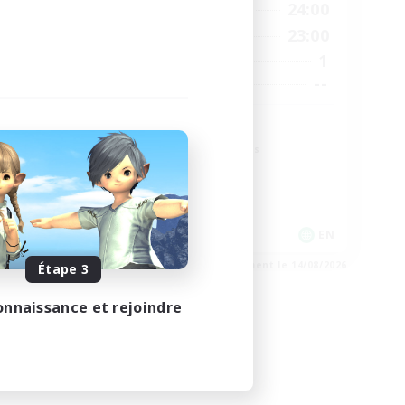
12:00
24:00
1:00
En semaine
0:00
23:00
24:00
Week-end
1
50
Membres actifs
--
50
Places à pourvoir
#Miqo'tes
Travailleurs bienvenus
Parents bienvenus
Débutants bienvenus
Joueurs sociaux
EN
EN
e 28/08/2026
Fin du recrutement le 14/08/2026
Étape 3
onnaissance et rejoindre