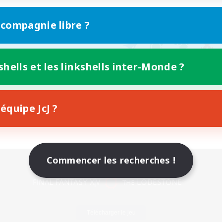
 compagnie libre ?
shells et les linkshells inter-Monde ?
équipe JcJ ?
Commencer les recherches !
Version mobile
Télécharger le jeu