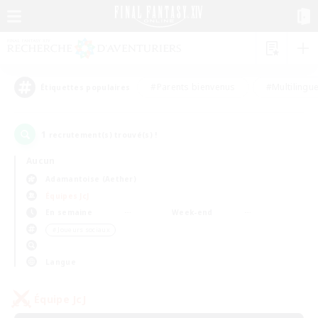
#Parents bienvenus
#Multilingu
Étiquettes populaires
1
recrutement(s) trouvé(s) !
Aucun
Adamantoise (Aether)
Équipes JcJ
En semaine
Week-end
＃Joueurs sociaux
Langue
Équipe JcJ