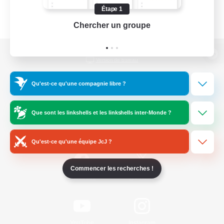
Étape 1
Chercher un groupe
Prend
Version de bureau
Qu'est-ce qu'une compagnie libre ?
Télécharger le jeu
Que sont les linkshells et les linkshells inter-Monde ?
Informations officielles
Qu'est-ce qu'une équipe JcJ ?
Commencer les recherches !
/
Facebook
X
News
YouTube
Instagram