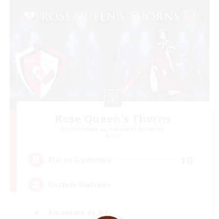
Rose Queen's Thorns
Recrutement de nouveaux membres
Aether
10
Places à pourvoir
Custom Matches
Amateurs de JcJ