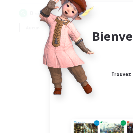
0
recrutement(s) trouvé(s) !
Aucun
En semaine
Bienve
Trouvez 
Au