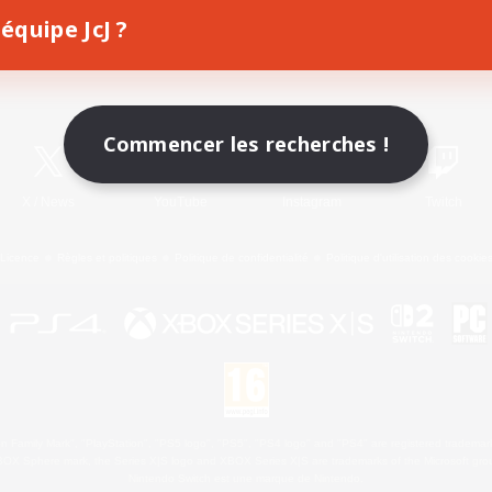
équipe JcJ ?
Télécharger le jeu
Informations officielles
Commencer les recherches !
X
/
News
YouTube
Instagram
Twitch
Licence
Règles et politiques
Politique de confidentialité
Politique d'utilisation des cookie
 Family Mark", "PlayStation", "PS5 logo", "PS5", "PS4 logo" and "PS4" are registered trademark
XBOX Sphere mark, the Series X|S logo and XBOX Series X|S are trademarks of the Microsoft gro
Nintendo Switch est une marque de Nintendo.