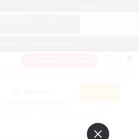
Français
Gérez le profil de votre personnage
Connexion
ssements
Aide et assistance
Nouveau recrutement
Liste de
Guide
suivi
Équipes JcJ
Rechercher
(0)
ontenu difficile
#Amateurs de capture d'écran
ire
#Événements joueurs
#Amateurs de JcJ
#Joueurs sociaux
#Travailleurs bienvenus