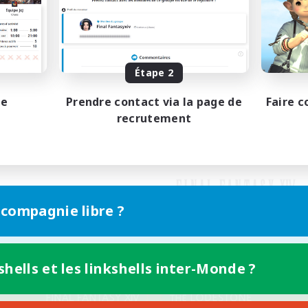
Étape 2
pe
Prendre contact via la page de
Faire c
recrutement
 compagnie libre ?
shells et les linkshells inter-Monde ?
Version mobile