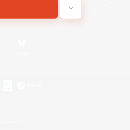
Bluesky
s
s or trademarks of Sony Interactive Entertainment Inc.
up of companies.