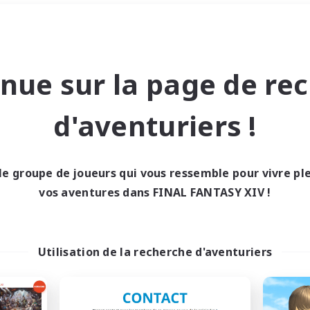
Week-end
＃Travailleurs bienvenus
nue sur la page de re
d'aventuriers !
le groupe de joueurs qui vous ressemble pour vivre p
0 résultat
vos aventures dans FINAL FANTASY XIV !
cun recrutement trou
Utilisation de la recherche d'aventuriers
Réessayez avec des critères différents.