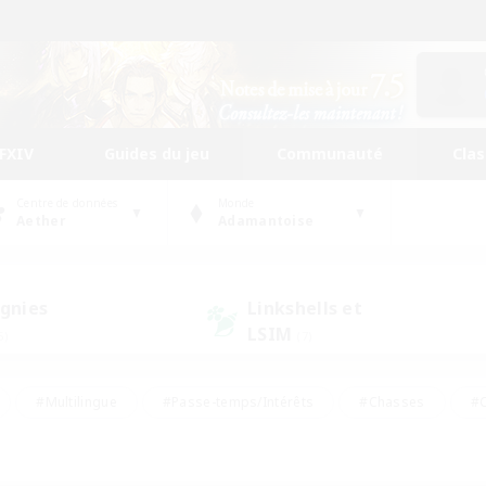
FFXIV
Guides du jeu
Communauté
Cla
Centre de données
Monde
Aether
Adamantoise
gnies
Linkshells et
LSIM
5)
(7)
#Multilingue
#Passe-temps/Intérêts
#Chasses
#C
rs de jeu de rôle
#Amateurs de logement
#Amateurs d'histo
#Débutants bienvenus
#Jeu soutenu
#Carte aux trésors