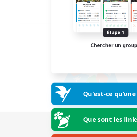
Étape 1
Chercher un grou
Qu'est-ce qu'une
Que sont les link