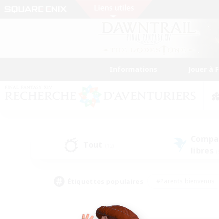
Informations
Jouer à 
Compa
Tout
(12)
libres
(
Étiquettes populaires
#Parents bienvenus
#Étudiants bienvenus
#Jeu détendu
#Amateu
#Amateurs de mirage
#Artisans/Récolteurs