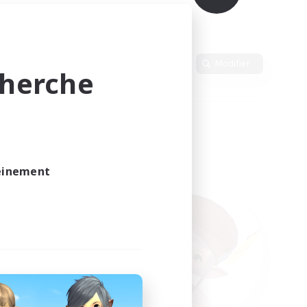
Langue
Modifier
cherche
leinement
vé.