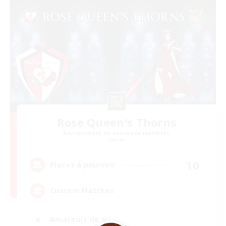
Rose Queen's Thorns
Recrutement de nouveaux membres
Aether
10
Places à pourvoir
Custom Matches
Amateurs de JcJ