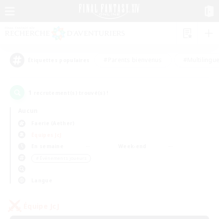
#Parents bienvenus
#Multilingu
Étiquettes populaires
1
recrutement(s) trouvé(s) !
Aucun
Faerie (Aether)
Équipes JcJ
En semaine
Week-end
＃Événements joueurs
Langue
Équipe JcJ