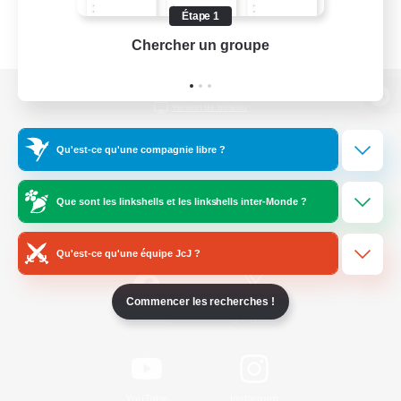
Étape 1
Chercher un groupe
Prend
Version de bureau
Qu'est-ce qu'une compagnie libre ?
Télécharger le jeu
Que sont les linkshells et les linkshells inter-Monde ?
Informations officielles
Qu'est-ce qu'une équipe JcJ ?
Commencer les recherches !
/
Facebook
X
News
YouTube
Instagram