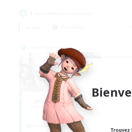
1
recrutement(s) trouvé(s) !
Aucun
En semaine
Linkshell inter-Monde
Bienve
Jenova Roleplay Hub
Recrutement de nouveaux membres
Aether
Heures d'activité
Trouvez 