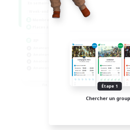
1:00
23:00
En semaine
1:00
23:00
Week-end
180
Membres actifs
999
Places à pourvoir
RP
Amateurs de jeu de rôle
Amateurs d'histoire
Amateurs de capture d'écran
Amateurs de mirage
EN
Fin du recrutement le 12/08/2026
Étape 1
Chercher un grou