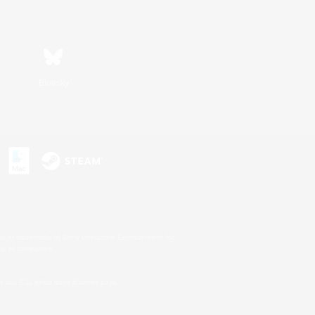
Bluesky
s
s or trademarks of Sony Interactive Entertainment Inc.
up of companies.
 aux É.U. et/ou dans d'autres pays.