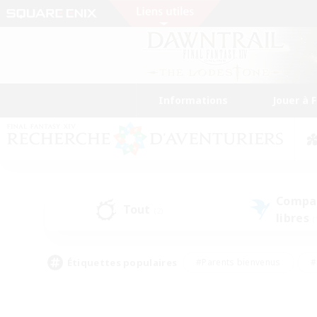
Informations
Jouer à 
Compa
Tout
(2)
libres
(
Étiquettes populaires
#Parents bienvenus
#
#Amateurs d'histoire
#Étudiants bienve
#Artisans/Récolteurs
#Amateurs de JcJ
#A