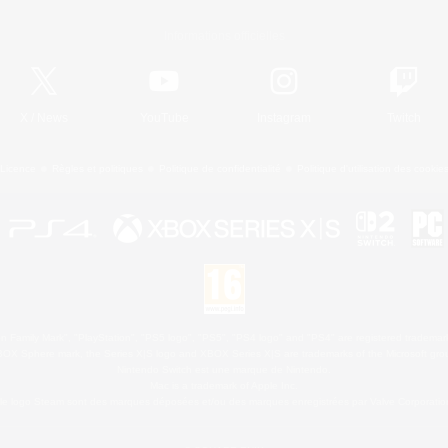
Informations officielles
X
/
News
YouTube
Instagram
Twitch
Licence
Règles et politiques
Politique de confidentialité
Politique d'utilisation des cookie
 Family Mark", "PlayStation", "PS5 logo", "PS5", "PS4 logo" and "PS4" are registered trademark
XBOX Sphere mark, the Series X|S logo and XBOX Series X|S are trademarks of the Microsoft gro
Nintendo Switch est une marque de Nintendo.
Mac is a trademark of Apple Inc.
le logo Steam sont des marques déposées et/ou des marques enregistrées par Valve Corporation