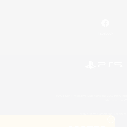
Facebook
©2026 Sony Interactive Entertainment LLC."PlayStation
Microsoft, the 
©2026 Valve Corporation. Steam et 