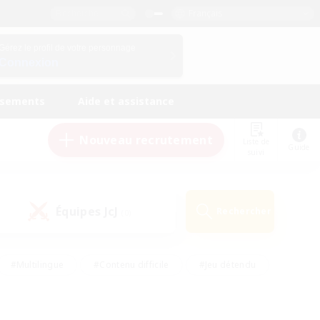
Français
Gérez le profil de votre personnage
Connexion
ssements
Aide et assistance
Nouveau recrutement
Liste de
Guide
suivi
Équipes JcJ
Rechercher
(0)
#Multilingue
#Contenu difficile
#Jeu détendu
#Amateurs de jeu de rôle
#Jeu soutenu
#Débutants bienvenus
#Travailleurs bienvenus