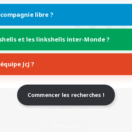
 compagnie libre ?
shells et les linkshells inter-Monde ?
équipe JcJ ?
Commencer les recherches !
Version mobile
Télécharger le jeu