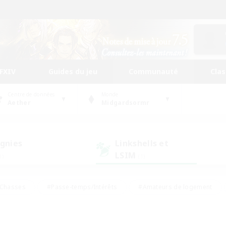
FFXIV
Guides du jeu
Communauté
Cla
Centre de données
Monde
Aether
Midgardsormr
gnies
Linkshells et
LSIM
1)
(1)
Chasses
#Passe-temps/Intérêts
#Amateurs de logement
nus
#Amateurs de capture d'écran
#Événements joueurs
mateurs de mirage
#Carte aux trésors
#Joueurs sociaux