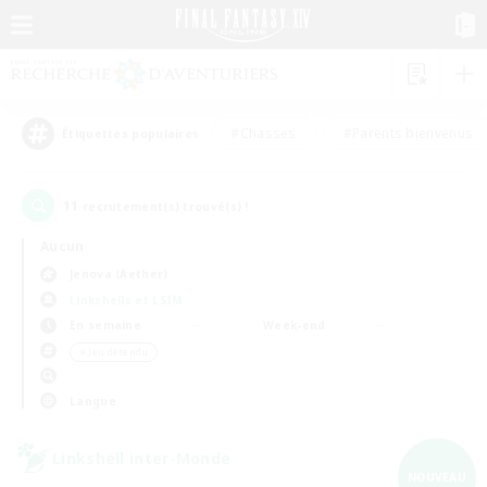
#Chasses
#Parents bienvenus
Étiquettes populaires
11
recrutement(s) trouvé(s) !
Aucun
Jenova (Aether)
Linkshells et LSIM
En semaine
Week-end
＃Jeu détendu
Langue
Linkshell inter-Monde
NOUVEAU