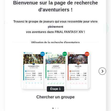
Bienvenue sur la page de recherche
Voir détails
d'aventuriers !
Fin du recrutement le 01/09/2026
Trouvez le groupe de joueurs qui vous ressemble pour vivre
Linkshell inter-Monde
pleinement
NOUVEAU
vos aventures dans FINAL FANTASY XIV !
Utilisation de la recherche d'aventuriers
Recrutement de membres
Étape 1
fondateurs
Chercher un groupe
Prend
Aether