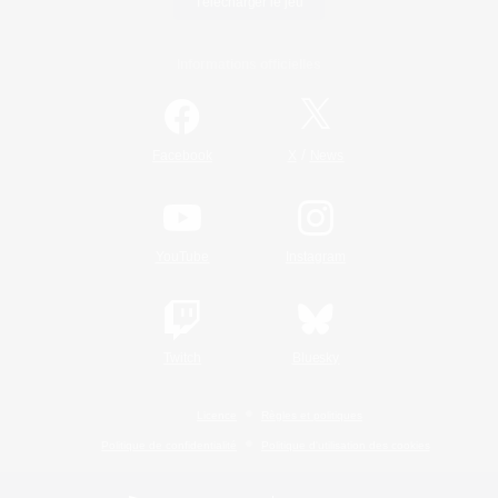
Télécharger le jeu
Informations officielles
/
Facebook
X
News
YouTube
Instagram
Twitch
Bluesky
Licence
Règles et politiques
Politique de confidentialité
Politique d'utilisation des cookies