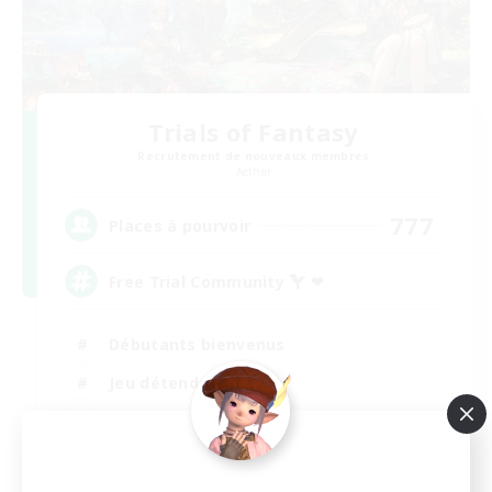
Trials of Fantasy
Recrutement de nouveaux membres
Aether
777
Places à pourvoir
Free Trial Community  ❤
Débutants bienvenus
Jeu détendu
Passe-temps/Intérêts
EN