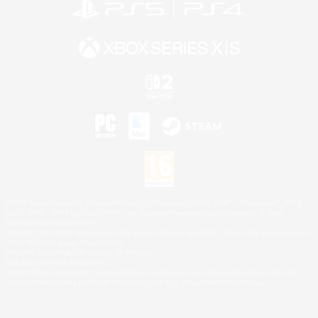
©2026 Sony Interactive Entertainment LLC."PlayStation Family Mark", "PlayStation", "PS5
logo", "PS5", "PS4 logo" and "PS4" are registered trademarks or trademarks of Sony
Interactive Entertainment Inc.
Microsoft, the XBOX Sphere mark, the Series X|S logo and XBOX Series X|S are trademarks
of the Microsoft group of companies.
Nintendo Switch est une marque de Nintendo.
Mac is a trademark of Apple Inc.
©2026 Valve Corporation. Steam et le logo Steam sont des marques déposées et/ou des
marques enregistrées par Valve Corporation aux É.U. et/ou dans d'autres pays.