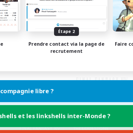
Étape 2
pe
Prendre contact via la page de
Faire c
recrutement
 compagnie libre ?
shells et les linkshells inter-Monde ?
Version mobile