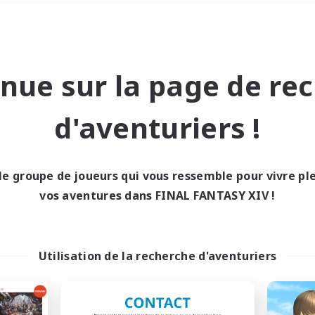
Week-end
＃Amateurs de JcJ
nue sur la page de re
d'aventuriers !
le groupe de joueurs qui vous ressemble pour vivre p
0 résultat
vos aventures dans FINAL FANTASY XIV !
cun recrutement trou
Utilisation de la recherche d'aventuriers
Réessayez avec des critères différents.