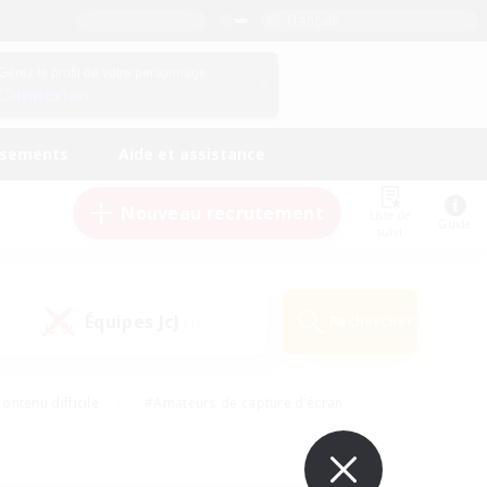
Français
Gérez le profil de votre personnage
Connexion
ssements
Aide et assistance
Nouveau recrutement
Liste de
Guide
suivi
Équipes JcJ
Rechercher
(1)
ontenu difficile
#Amateurs de capture d'écran
ire
#Événements joueurs
#Amateurs de JcJ
#Joueurs sociaux
#Travailleurs bienvenus