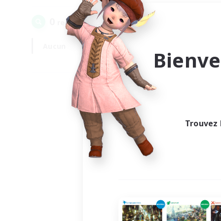
0
recrutement(s) trouvé(s) !
Aucun
En semaine
Bienve
Trouvez 
Au