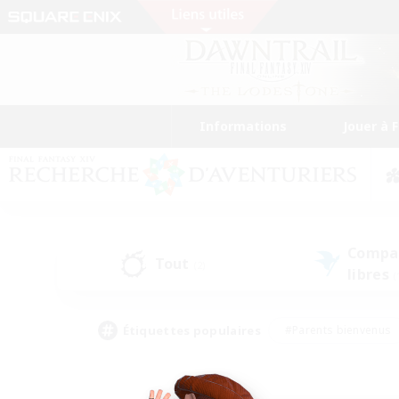
Informations
Jouer à 
Compa
Tout
(2)
libres
(
Étiquettes populaires
#Parents bienvenus
#Étudiants bienvenus
#Jeu détendu
#Amateu
#Amateurs de mirage
#Artisans/Récolteurs