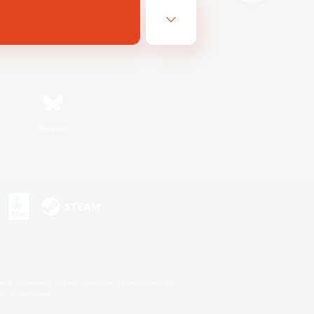
Bluesky
s
s or trademarks of Sony Interactive Entertainment Inc.
up of companies.