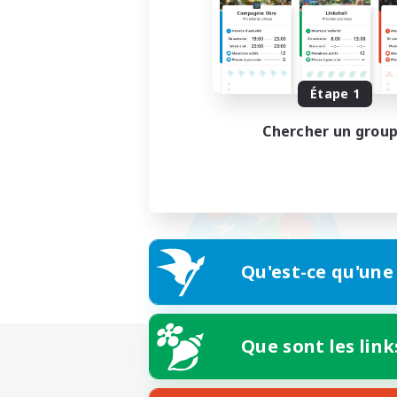
Étape 1
Chercher un grou
Qu'est-ce qu'une
Que sont les link