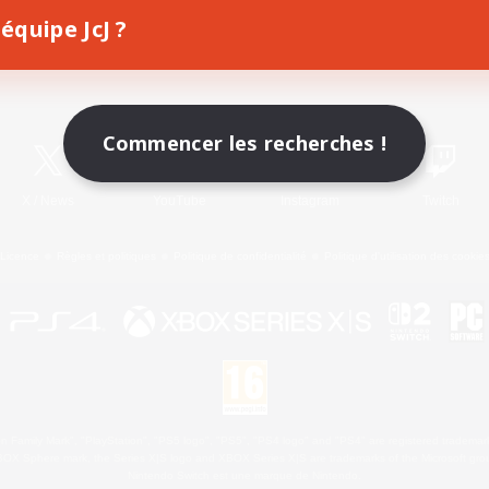
équipe JcJ ?
Télécharger le jeu
Informations officielles
Commencer les recherches !
X
/
News
YouTube
Instagram
Twitch
Licence
Règles et politiques
Politique de confidentialité
Politique d'utilisation des cookie
 Family Mark", "PlayStation", "PS5 logo", "PS5", "PS4 logo" and "PS4" are registered trademark
XBOX Sphere mark, the Series X|S logo and XBOX Series X|S are trademarks of the Microsoft gro
Nintendo Switch est une marque de Nintendo.