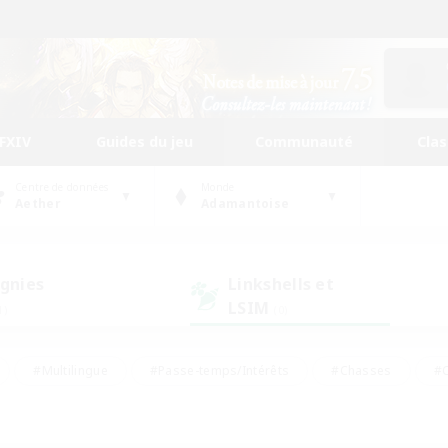
FFXIV
Guides du jeu
Communauté
Cla
Centre de données
Monde
Aether
Adamantoise
gnies
Linkshells et
LSIM
1)
(0)
#Multilingue
#Passe-temps/Intérêts
#Chasses
#C
rs de jeu de rôle
#Amateurs de logement
#Amateurs d'histo
#Débutants bienvenus
#Jeu soutenu
#Carte aux trésors