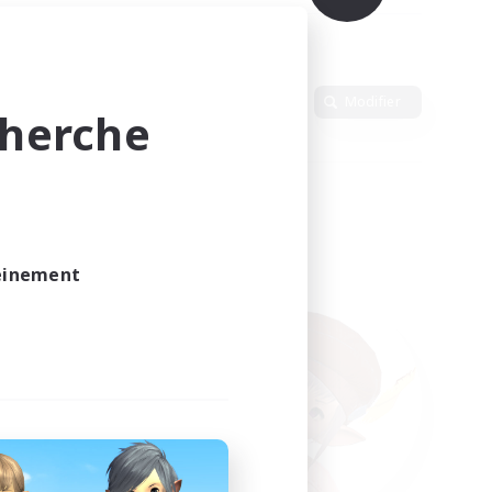
Langue
Modifier
cherche
leinement
vé.