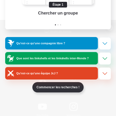
Étape 1
Chercher un groupe
Prend
Version de bureau
Qu'est-ce qu'une compagnie libre ?
Télécharger le jeu
Que sont les linkshells et les linkshells inter-Monde ?
Informations officielles
Qu'est-ce qu'une équipe JcJ ?
Commencer les recherches !
/
Facebook
X
News
YouTube
Instagram