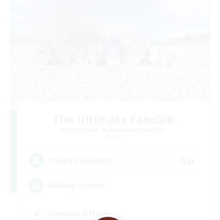
The Ultimate Fanclub
Recrutement de nouveaux membres
Aether
50
Places à pourvoir
Raiding Centric
Contenu difficile