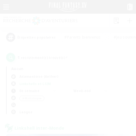
#Parents bienvenus
#Jeu souten
Étiquettes populaires
1
recrutement(s) trouvé(s) !
Aucun
Adamantoise (Aether)
Linkshells et LSIM
En semaine
Week-end
＃Multilingue
Langue
Linkshell inter-Monde