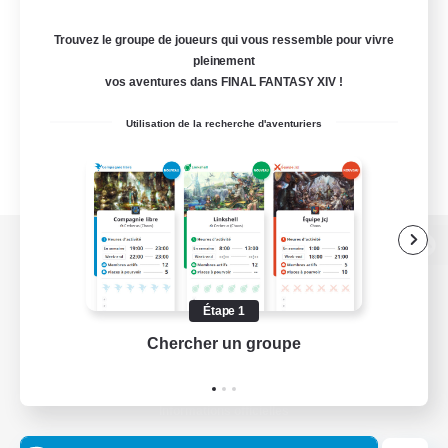
Trouvez le groupe de joueurs qui vous ressemble pour vivre
pleinement
vos aventures dans FINAL FANTASY XIV !
Utilisation de la recherche d'aventuriers
Version de bureau
Étape 1
Chercher un groupe
Prend
Télécharger le jeu
Informations officielles