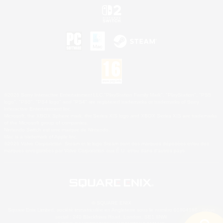
©2026 Sony Interactive Entertainment LLC."PlayStation Family Mark", "PlayStation", "PS5
logo", "PS5", "PS4 logo" and "PS4" are registered trademarks or trademarks of Sony
Interactive Entertainment Inc.
Microsoft, the XBOX Sphere mark, the Series X|S logo and XBOX Series X|S are trademarks
of the Microsoft group of companies.
Nintendo Switch est une marque de Nintendo.
Mac is a trademark of Apple Inc.
©2026 Valve Corporation. Steam et le logo Steam sont des marques déposées et/ou des
marques enregistrées par Valve Corporation aux É.U. et/ou dans d'autres pays.
© SQUARE ENIX
Square Enix Limited, société immatriculée en Angleterre sous le numéro 01804186 - Siège
social : 240 Blackfriars Road, London, SE1 8NW.