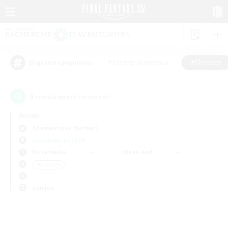
#Parents bienvenus
#Chasses
Étiquettes populaires
0
recrutement(s) trouvé(s) !
Aucun
Adamantoise (Aether)
Linkshells et LSIM
En semaine
Week-end
＃Chasses
Langue