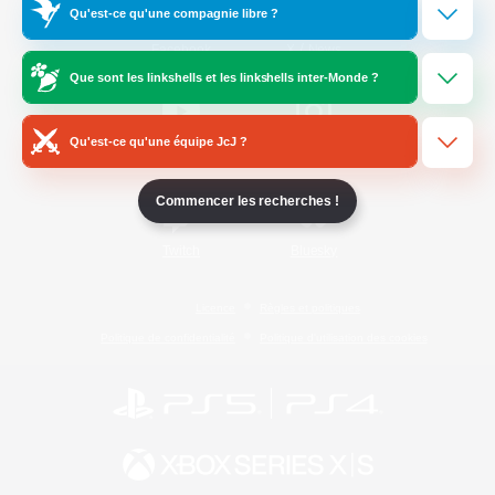
Qu'est-ce qu'une compagnie libre ?
/
Facebook
X
News
Que sont les linkshells et les linkshells inter-Monde ?
Qu'est-ce qu'une équipe JcJ ?
YouTube
Instagram
Commencer les recherches !
Twitch
Bluesky
Licence
Règles et politiques
Politique de confidentialité
Politique d'utilisation des cookies