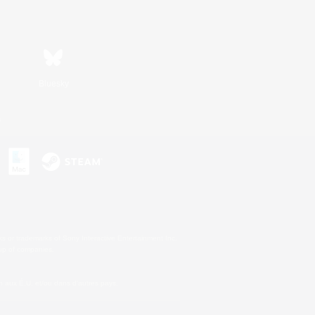
Bluesky
s
s or trademarks of Sony Interactive Entertainment Inc.
up of companies.
 aux É.U. et/ou dans d'autres pays.