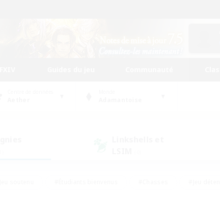
FFXIV
Guides du jeu
Communauté
Cla
Centre de données
Monde
Aether
Adamantoise
gnies
Linkshells et
LSIM
1)
(0)
Jeu soutenu
#Étudiants bienvenus
#Chasses
#Jeu déte
nts joueurs
#Amateurs d'histoire
#Multilingue
#Amate
#Amateurs de JcJ
#Amateurs de mirage
#Carte aux trésors