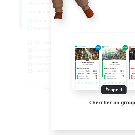
1:00
24:00
En semaine
1:00
24:00
Week-end
45
Membres actifs
70
Places à pourvoir
PurrfectCompany
Débutants bienvenus
Amateurs de logement
Amateurs de mirage
Joueurs sociaux
EN
Fin du recrutement le 21/08/2026
Étape 1
Chercher un grou