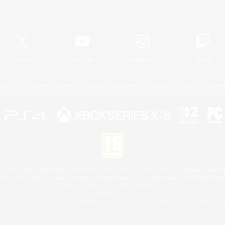
Informations officielles
X
/
News
YouTube
Instagram
Twitch
Licence
Règles et politiques
Politique de confidentialité
Politique d'utilisation des cookie
 Family Mark", "PlayStation", "PS5 logo", "PS5", "PS4 logo" and "PS4" are registered trademark
XBOX Sphere mark, the Series X|S logo and XBOX Series X|S are trademarks of the Microsoft gro
Nintendo Switch est une marque de Nintendo.
Mac is a trademark of Apple Inc.
le logo Steam sont des marques déposées et/ou des marques enregistrées par Valve Corporation