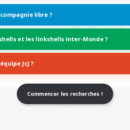
 compagnie libre ?
shells et les linkshells inter-Monde ?
équipe JcJ ?
Commencer les recherches !
Version mobile
Télécharger le jeu