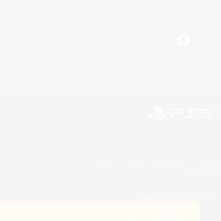
Facebook
©2026 Sony Interactive Entertainment LLC."PlayStation
Microsoft, the 
©2026 Valve Corporation. Steam et 