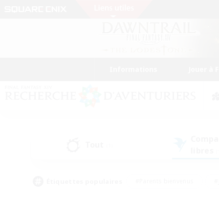
Informations
Jouer à 
Compa
Tout
(1)
libres
(
Étiquettes populaires
#Parents bienvenus
#
#Amateurs de capture d'écran
#Événeme
#Artisans/Récolteurs
#Débutants bienvenus