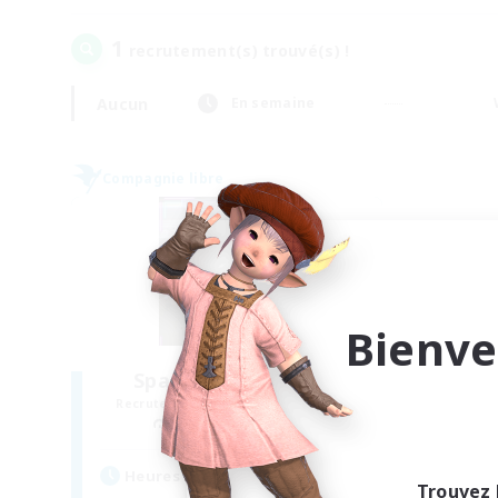
1
recrutement(s) trouvé(s) !
Aucun
En semaine
Compagnie libre
Bienve
Space Cat Academy
Recrutement de nouveaux membres
Adamantoise [Aether]
Heures d'activité
Trouvez 