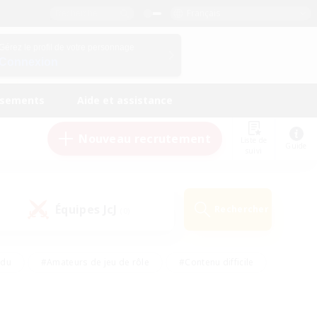
Français
Gérez le profil de votre personnage
Connexion
ssements
Aide et assistance
Nouveau recrutement
Liste de
Guide
suivi
Équipes JcJ
Rechercher
(0)
ndu
#Amateurs de jeu de rôle
#Contenu difficile
urs de logement
#Passe-temps/Intérêts
#Joueurs sociaux
#Travailleurs bienvenus