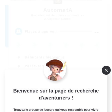
AutomatA
Recrutement de nouveaux membres
Gilgamesh [Aether]
--
Places à pourvoir
Débutants bienvenus
Passe-temps/Intérêts
Travailleurs bienvenus
Jeu détendu
EN
Bienvenue sur la page de recherche
d'aventuriers !
Voir détails
Fin du recrutement le 03/09/2026
Trouvez le groupe de joueurs qui vous ressemble pour vivre