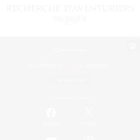
Version de bureau
Télécharger le jeu
Informations officielles
/
Facebook
X
News