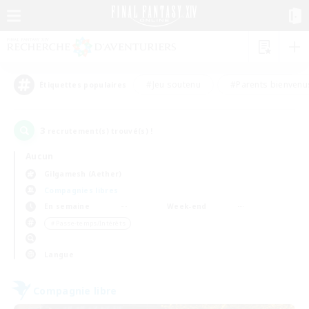
#Jeu soutenu
#Parents bienvenu
Étiquettes populaires
3
recrutement(s) trouvé(s) !
Aucun
Gilgamesh (Aether)
Compagnies libres
En semaine
Week-end
＃Passe-temps/Intérêts
Langue
Compagnie libre