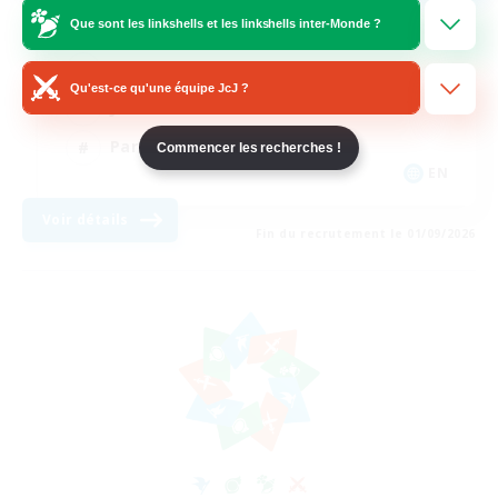
Que sont les linkshells et les linkshells inter-Monde ?
Débutants bienvenus
Passe-temps/Intérêts
Qu'est-ce qu'une équipe JcJ ?
Jeu détendu
Parents bienvenus
Commencer les recherches !
EN
Voir détails
Fin du recrutement le 01/09/2026