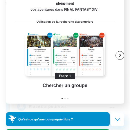
Compagnie libre
pleinement
vos aventures dans FINAL FANTASY XIV !
Utilisation de la recherche d'aventuriers
Étape 1
Living Water
Chercher un groupe
Prend
Recrutement de nouveaux membres
Gilgamesh [Aether]
--
Places à pourvoir
Qu'est-ce qu'une compagnie libre ?
Christian