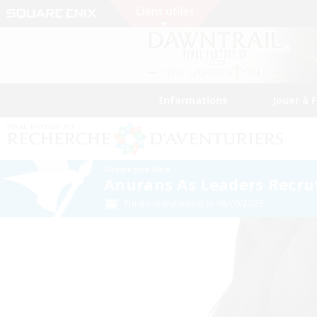
Informations
Jouer à 
Compagnie libre
Anurans As Leaders Recr
Fin du recrutement le 08/09/2026