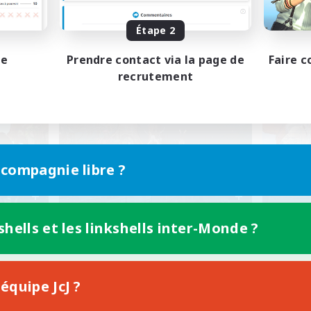
Étape 2
pe
Prendre contact via la page de
Faire c
recrutement
 compagnie libre ?
shells et les linkshells inter-Monde ?
équipe JcJ ?
Profil du groupe