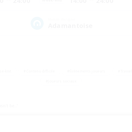
00
24:00
14:00
24:00
Week-end
Monde d'origine
Adamantoise
e-knit
#Contenu difficile
#Événements joueurs
#Travai
#Joueurs sociaux
sn't be.."
mountain in Coerthas Highlands, hopping in and amongst the puddl
ompanies. Conniving and proficient, surprisingly, these frogs hav