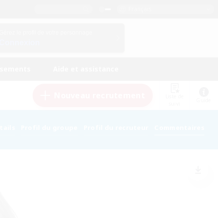
Français
Gérez le profil de votre personnage
Connexion
ssements
Aide et assistance
Nouveau recrutement
Liste de
Guide
suivi
tails
Profil du groupe
Profil du recruteur
Commentaires