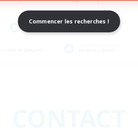
Commencer les recherches !
Membres
Rang
20
30
Description du logement
arcelle 48 [Moyen]
Medium Lilypad
CONTACT