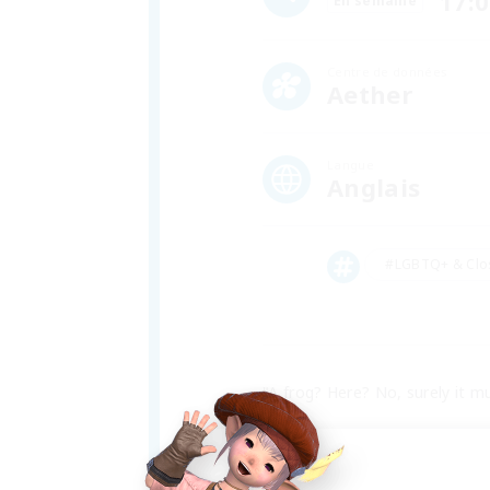
17:
En semaine
Centre de données
Aether
Langue
Anglais
#LGBTQ+ & Clos
"A frog? Here? No, surely it mu
Along the base of a nameless 
make up one of Eorzea's Free C