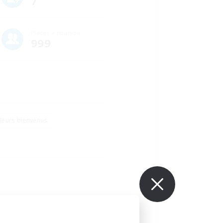
7
Places à pourvoir
999
lleurs bienvenus
es reside a few frogs that 
e managed to carve out a nice 