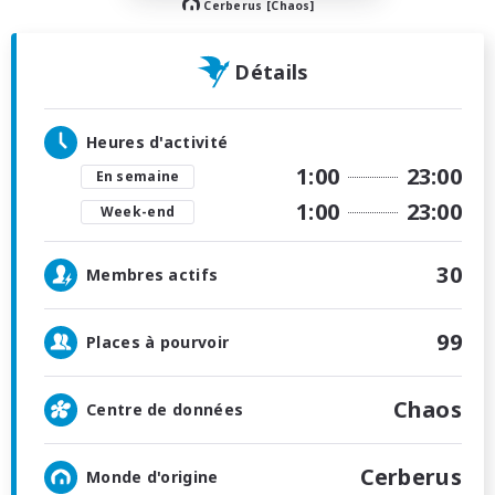
Cerberus [Chaos]
Détails
Heures d'activité
1:00
23:00
En semaine
1:00
23:00
Week-end
30
Membres actifs
99
Places à pourvoir
Chaos
Centre de données
Cerberus
Monde d'origine