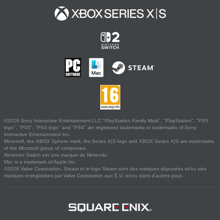
©2026 Sony Interactive Entertainment LLC."PlayStation Family Mark", "PlayStation", "PS5
logo", "PS5", "PS4 logo" and "PS4" are registered trademarks or trademarks of Sony
Interactive Entertainment Inc.
Microsoft, the XBOX Sphere mark, the Series X|S logo and XBOX Series X|S are trademarks
of the Microsoft group of companies.
Nintendo Switch est une marque de Nintendo.
Mac is a trademark of Apple Inc.
©2026 Valve Corporation. Steam et le logo Steam sont des marques déposées et/ou des
marques enregistrées par Valve Corporation aux É.U. et/ou dans d'autres pays.