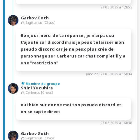
27.03.2025 à 12h55
Garkov Goth
Sagittarius [Chaos]
Bonjour merci de ta réponse , je n'ai pas su
t'ajouté sur discord mais je peux te laisser mon
pseudo discord car je ne peux plus crée de
personnage sur Cerberus car c'est complet il y a
une "restriction"
(modifié)
27.03.2025 à 16h34
Membre du groupe
Shini Yuzuhira
Cerberus [Chaos]
oui bien sur donne moi ton pseudo discord et
on se capte direct
27.03.2025 à 16h38
Garkov Goth
Sagittarius [Chaos]