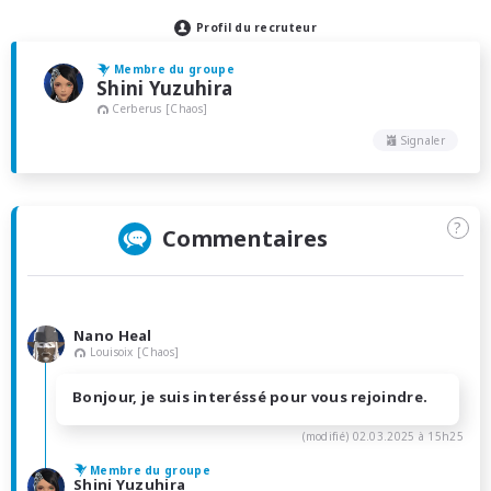
Profil du recruteur
Membre du groupe
Shini Yuzuhira
Cerberus [Chaos]
Signaler
?
Commentaires
Nano Heal
Louisoix [Chaos]
Bonjour, je suis interéssé pour vous rejoindre.
(modifié)
02.03.2025 à 15h25
Membre du groupe
Shini Yuzuhira