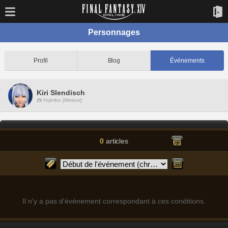
Personnages
Profil
Blog
Événements
Kiri Slendisch
Yojimbo [Meteor]
0
articles
Il n'y a pas d'événement correspondant à ces conditions.