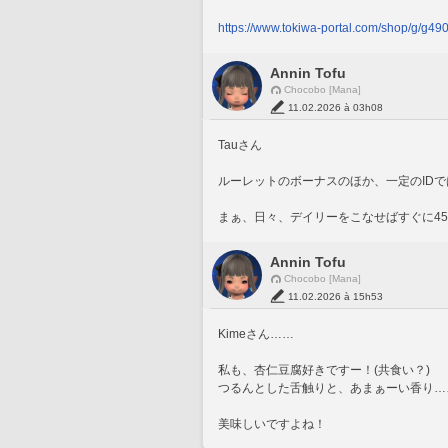
https://www.tokiwa-portal.com/shop/g/g4
Annin Tofu
Chocobo [Mana]
11.02.2026 à 03h08
Tauさん
ルーレットのボーナスのほか、一定のID
まぁ、日々、デイリーをこなせばすぐに4
Annin Tofu
Chocobo [Mana]
11.02.2026 à 15h53
Kimeさん……
私も、杏仁豆腐好きですー！(共食い？)
つるんとした舌触りと、あまぁーい香り…
美味しいですよね！