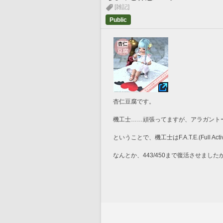
[雑記]
Public
杏仁豆腐です。
機工士……頑張ってますが、アラガント
ということで、機工士はF.A.T.E.(Full A
なんとか、443/450まで復活させまし