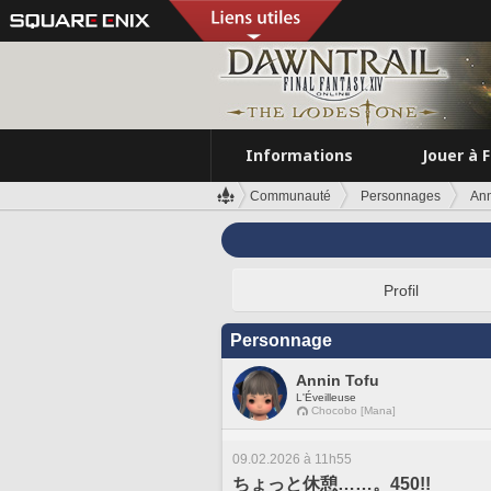
Informations
Jouer à 
Communauté
Personnages
Ann
Profil
Personnage
Annin Tofu
L'Éveilleuse
Chocobo [Mana]
09.02.2026 à 11h55
ちょっと休憩……。450!!