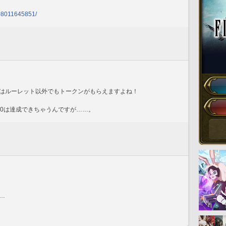
908011645851/
ではルーレット以外でもトークンがもらえますよね！
50は達成できちゃうんですが……。
…