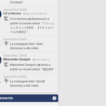
(Cactuar)".
Aujourd'hui 22h08
Cir'a Herrera
Masamune [Mana]
Cir'a Herrera (
Masamune) a
publié un nouvel article : "ファッシ
ョンチェック#445 【スケイルメ
イルの道化】".
Aujourd'hui 22h07
La compagnie libre "ntrej"
(Zeromus) a été créée.
Aujourd'hui 22h05
Mitarashier Dangois
Ixion [Mana]
Mitarashier Dangois (
Ixion) a
publié un nouvel article : "雑記8/6".
Aujourd'hui 22h05
La compagnie libre "ahnetj"
(Zeromus) a été créée.
sements