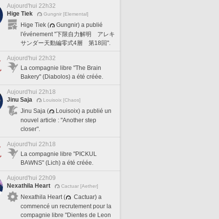
Aujourd'hui 22h32
Hige Tiek
Gungnir [Elemental]
Hige Tiek (
Gungnir) a publié
l'événement "下限自力解明 アレキ
サンダー天動編零式4層 第18回".
Aujourd'hui 22h32
La compagnie libre "The Brain
Bakery" (Diabolos) a été créée.
Aujourd'hui 22h18
Jinu Saja
Louisoix [Chaos]
Jinu Saja (
Louisoix) a publié un
nouvel article : "Another step
closer".
Aujourd'hui 22h18
La compagnie libre "PICKUL
BAWNS" (Lich) a été créée.
Aujourd'hui 22h09
Nexathila Heart
Cactuar [Aether]
Nexathila Heart (
Cactuar) a
commencé un recrutement pour la
compagnie libre "Dientes de Leon