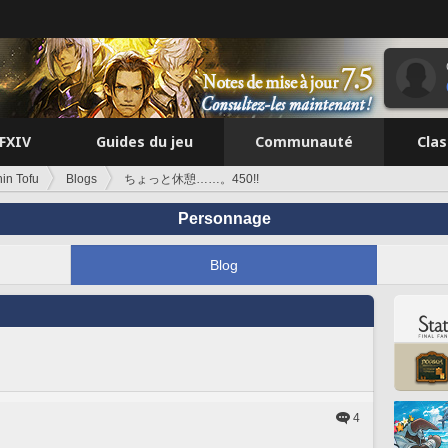
FFXIV
Guides du jeu
Communauté
Cla
in Tofu
Blogs
ちょっと休憩……。450!!
Personnage
Blog
4