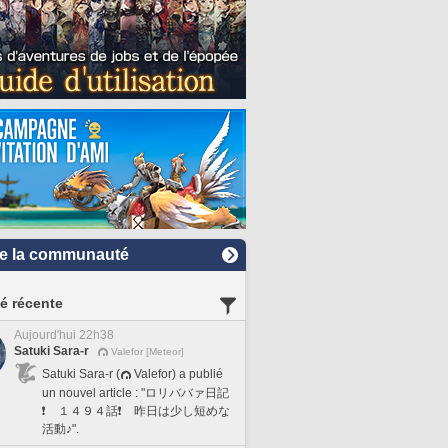
e la communauté
té récente
Aujourd'hui 22h38
Satuki Sara-r
Valefor [Meteor]
Satuki Sara-r (
Valefor) a publié
un nouvel article : "ロリババァ日記
❗️ １４９４話❗️ 昨日は少し短めな
活動♪".