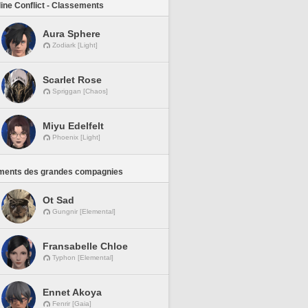
line Conflict - Classements
Aura Sphere
Zodiark [Light]
Scarlet Rose
Spriggan [Chaos]
Miyu Edelfelt
Phoenix [Light]
ments des grandes compagnies
Ot Sad
Gungnir [Elemental]
Fransabelle Chloe
Typhon [Elemental]
Ennet Akoya
Fenrir [Gaia]