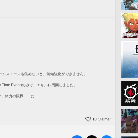
ームストーンも集めないと、装備強化ができません。
ctiv Time Event)のみで、エキルレ周回しました。
たが、体力の限界……に
10
"J'aime"