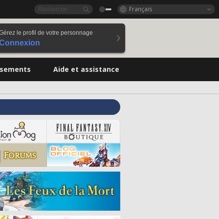
Français
Gérez le profil de votre personnage
Connexion
ssements
Aide et assistance