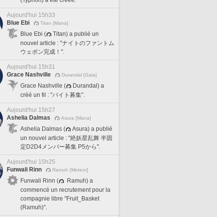
(Typhon) a été créée.
Aujourd'hui 15h33
Blue Ebi
Titan [Mana]
Blue Ebi (
Titan) a publié un
nouvel article : "ナイトのファントム
ウェポン完成！".
Aujourd'hui 15h31
Grace Nashville
Durandal [Gaia]
Grace Nashville (
Durandal) a
créé un fil : "バイト募集".
Aujourd'hui 15h27
Ashelia Dalmas
Asura [Mana]
Ashelia Dalmas (
Asura) a publié
un nouvel article : "絶妖星乱舞 半固
定D2D4メンバー募集 P5から".
Aujourd'hui 15h25
Funwali Rinn
Ramuh [Meteor]
Funwali Rinn (
Ramuh) a
commencé un recrutement pour la
compagnie libre "Fruit_Basket
(Ramuh)".