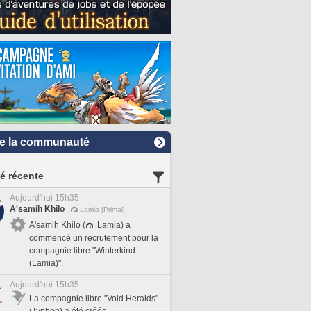
e la communauté
té récente
Aujourd'hui 15h35
A'samih Khilo
Lamia [Primal]
A'samih Khilo (
Lamia) a
commencé un recrutement pour la
compagnie libre "Winterkind
(Lamia)".
Aujourd'hui 15h35
La compagnie libre "Void Heralds"