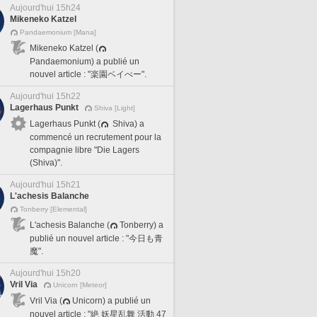
Aujourd'hui 15h24
Mikeneko Katzel
Pandaemonium [Mana]
Mikeneko Katzel (
Pandaemonium) a publié un
nouvel article : "楽園ベイべー".
Aujourd'hui 15h22
Lagerhaus Punkt
Shiva [Light]
Lagerhaus Punkt (
Shiva) a
commencé un recrutement pour la
compagnie libre "Die Lagers
(Shiva)".
Aujourd'hui 15h21
L'achesis Balanche
Tonberry [Elemental]
L'achesis Balanche (
Tonberry) a
publié un nouvel article : "今日も青
魔".
Aujourd'hui 15h20
Vril Via
Unicorn [Meteor]
Vril Via (
Unicorn) a publié un
nouvel article : "絶 妖星乱舞 活動 47