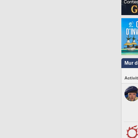
Mur d
Activi