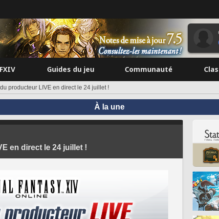
FFXIV
Guides du jeu
Communauté
Cla
 du producteur LIVE en direct le 24 juillet !
À la une
 en direct le 24 juillet !