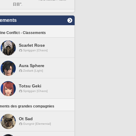
日目".
sements
line Conflict - Classements
Scarlet Rose
Spriggan [Chaos]
Aura Sphere
Zodiark [Light]
Totsu Geki
Spriggan [Chaos]
ments des grandes compagnies
Ot Sad
Gungnir [Elemental]