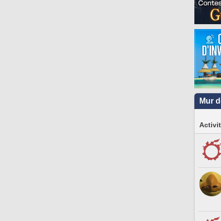
Mur d
Activi