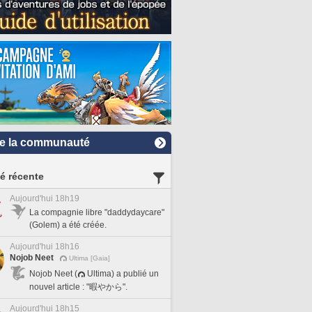
e la communauté
té récente
Aujourd'hui 18h19
La compagnie libre "daddydaycare"
(Golem) a été créée.
Aujourd'hui 18h16
Nojob Neet
Ultima [Gaia]
Nojob Neet (
Ultima) a publié un
nouvel article : "暇やから".
Aujourd'hui 18h15