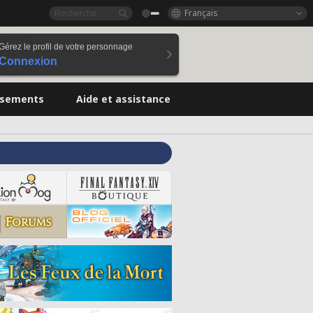
Français
Gérez le profil de votre personnage
Connexion
ssements
Aide et assistance