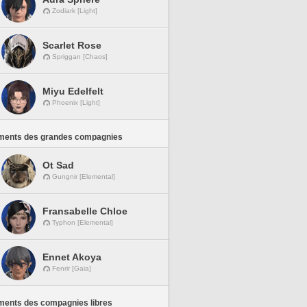
Zodiark [Light]
Scarlet Rose
Spriggan [Chaos]
Miyu Edelfelt
Phoenix [Light]
ments des grandes compagnies
Ot Sad
Gungnir [Elemental]
Fransabelle Chloe
Typhon [Elemental]
Ennet Akoya
Fenrir [Gaia]
ments des compagnies libres