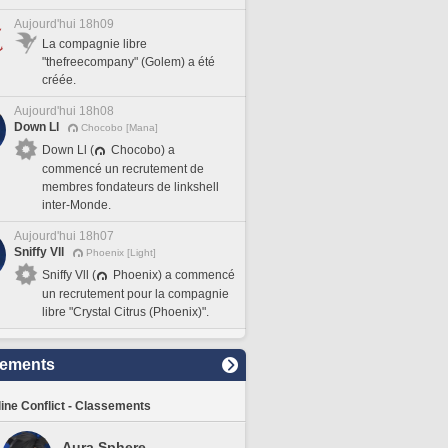
Aujourd'hui 18h09
La compagnie libre
"thefreecompany" (Golem) a été
créée.
Aujourd'hui 18h08
Down Ll
Chocobo [Mana]
Down Ll (
Chocobo) a
commencé un recrutement de
membres fondateurs de linkshell
inter-Monde.
Aujourd'hui 18h07
Sniffy Vll
Phoenix [Light]
Sniffy Vll (
Phoenix) a commencé
un recrutement pour la compagnie
libre "Crystal Citrus (Phoenix)".
sements
line Conflict - Classements
Aura Sphere