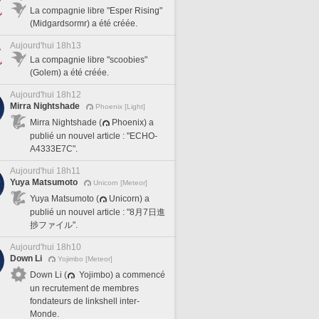
La compagnie libre "Esper Rising"
(Midgardsormr) a été créée.
Aujourd'hui 18h13
La compagnie libre "scoobies"
(Golem) a été créée.
Aujourd'hui 18h12
Mirra Nightshade
Phoenix [Light]
Mirra Nightshade (
Phoenix) a
publié un nouvel article : "ECHO-
A4333E7C".
Aujourd'hui 18h11
Yuya Matsumoto
Unicorn [Meteor]
Yuya Matsumoto (
Unicorn) a
publié un nouvel article : "8月7日進
捗ファイル".
Aujourd'hui 18h10
Down Li
Yojimbo [Meteor]
Down Li (
Yojimbo) a commencé
un recrutement de membres
fondateurs de linkshell inter-
Monde.