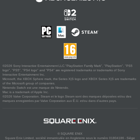
©2026 Sony Interactive Entertainment LLC."PlayStation Family Mark", "PlayStation", "PS5
logo", "PS5", "PS4 logo" and "PS4" are registered trademarks or trademarks of Sony
Interactive Entertainment Inc.
Microsoft, the XBOX Sphere mark, the Series X|S logo and XBOX Series X|S are trademarks
of the Microsoft group of companies.
Nintendo Switch est une marque de Nintendo.
Mac is a trademark of Apple Inc.
©2026 Valve Corporation. Steam et le logo Steam sont des marques déposées et/ou des
marques enregistrées par Valve Corporation aux É.U. et/ou dans d'autres pays.
© SQUARE ENIX
Square Enix Limited, société immatriculée en Angleterre sous le numéro 01804186 - Siège