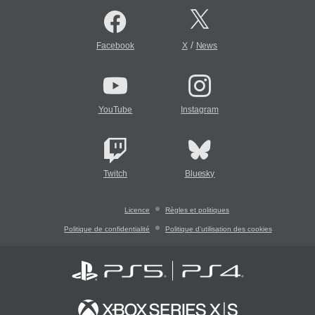
/
Facebook
X
News
YouTube
Instagram
Twitch
Bluesky
Licence
Règles et politiques
Politique de confidentialité
Politique d'utilisation des cookies