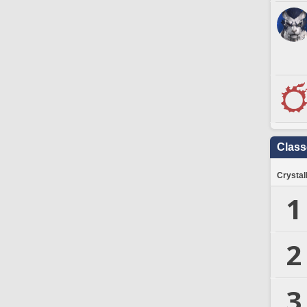
Clas
Crystal
1
2
3