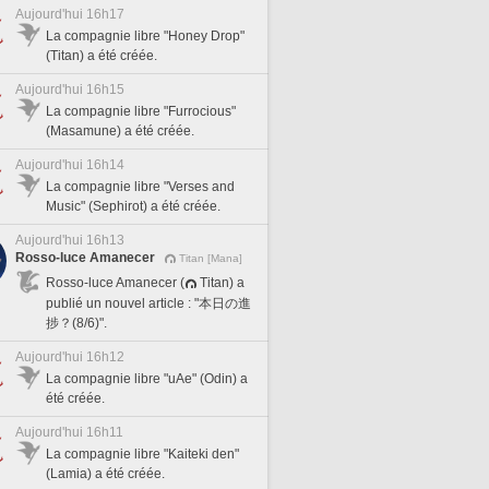
Aujourd'hui 16h17
La compagnie libre "Honey Drop"
(Titan) a été créée.
Aujourd'hui 16h15
La compagnie libre "Furrocious"
(Masamune) a été créée.
Aujourd'hui 16h14
La compagnie libre "Verses and
Music" (Sephirot) a été créée.
Aujourd'hui 16h13
Rosso-luce Amanecer
Titan [Mana]
Rosso-luce Amanecer (
Titan) a
publié un nouvel article : "本日の進
捗？(8/6)".
Aujourd'hui 16h12
La compagnie libre "uAe" (Odin) a
été créée.
Aujourd'hui 16h11
La compagnie libre "Kaiteki den"
(Lamia) a été créée.