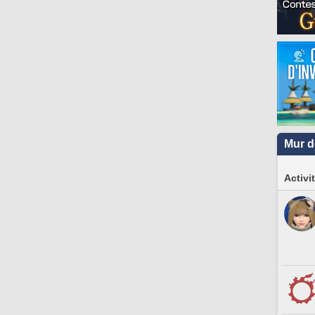
Mur d
Activi