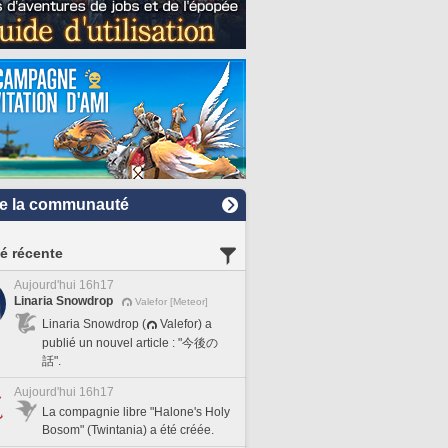
e la communauté
té récente
Aujourd'hui 16h17
Linaria Snowdrop
Valefor [Meteor]
Linaria Snowdrop (
Valefor) a
publié un nouvel article : "今後の
話".
Aujourd'hui 16h17
La compagnie libre "Halone's Holy
Bosom" (Twintania) a été créée.