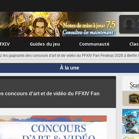
FFXIV
Guides du jeu
Communauté
Cla
z les gagnants des concours d'art et de vidéo du FFXIV Fan Festival 2026 à Berlin !
À la une
s concours d'art et de vidéo du FFXIV Fan