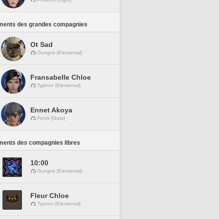
ments des grandes compagnies
Ot Sad
Gungnir [Elemental]
Fransabelle Chloe
Typhon [Elemental]
Ennet Akoya
Fenrir [Gaia]
ments des compagnies libres
10:00
Gungnir [Elemental]
Fleur Chloe
Typhon [Elemental]