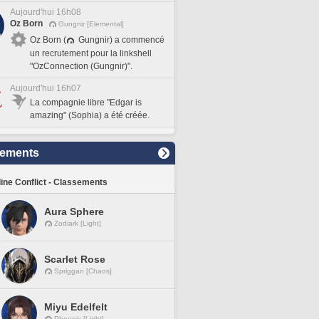
Aujourd'hui 16h08
Oz Born
Gungnir [Elemental]
Oz Born (
Gungnir) a commencé
un recrutement pour la linkshell
"OzConnection (Gungnir)".
Aujourd'hui 16h07
La compagnie libre "Edgar is
amazing" (Sophia) a été créée.
sements
line Conflict - Classements
Aura Sphere
Zodiark [Light]
Scarlet Rose
Spriggan [Chaos]
Miyu Edelfelt
Phoenix [Light]