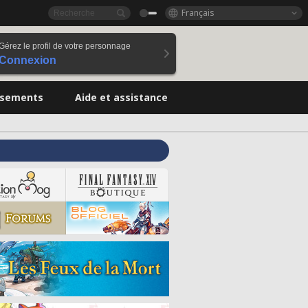
Français
Gérez le profil de votre personnage
Connexion
ssements
Aide et assistance