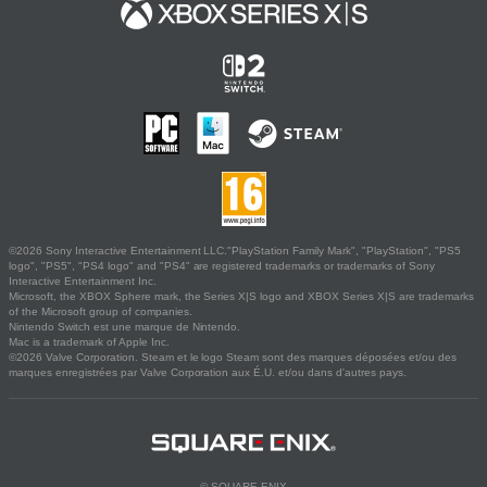
©2026 Sony Interactive Entertainment LLC."PlayStation Family Mark", "PlayStation", "PS5
logo", "PS5", "PS4 logo" and "PS4" are registered trademarks or trademarks of Sony
Interactive Entertainment Inc.
Microsoft, the XBOX Sphere mark, the Series X|S logo and XBOX Series X|S are trademarks
of the Microsoft group of companies.
Nintendo Switch est une marque de Nintendo.
Mac is a trademark of Apple Inc.
©2026 Valve Corporation. Steam et le logo Steam sont des marques déposées et/ou des
marques enregistrées par Valve Corporation aux É.U. et/ou dans d'autres pays.
© SQUARE ENIX