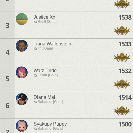
1538
Justice Xx
Ridill [Gaia]
3
1533
Tiana Wallenstein
Ifrit [Gaia]
4
1532
Warz Ende
Fenrir [Gaia]
5
1514
Diana Mai
Bahamut [Gaia]
6
1500
Syakupy Puppy
Bahamut [Gaia]
7