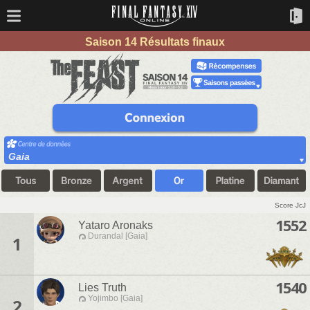
Saison 14 Résultats finaux
Gaia
Score JcJ
1552
Yataro Aronaks
Durandal [Gaia]
1
1540
Lies Truth
Yojimbo [Gaia]
2