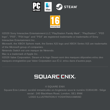
©2026 Sony Interactive Entertainment LLC."PlayStation Family Mark", "PlayStation", "PS5
logo", "PS5", "PS4 logo" and "PS4" are registered trademarks or trademarks of Sony
Interactive Entertainment Inc.
Microsoft, the XBOX Sphere mark, the Series X|S logo and XBOX Series X|S are trademarks
of the Microsoft group of companies.
Nintendo Switch est une marque de Nintendo.
Mac is a trademark of Apple Inc.
©2026 Valve Corporation. Steam et le logo Steam sont des marques déposées et/ou des
marques enregistrées par Valve Corporation aux É.U. et/ou dans d'autres pays.
© SQUARE ENIX
Square Enix Limited, société immatriculée en Angleterre sous le numéro 01804186 - Siège
social : 240 Blackfriars Road, London, SE1 8NW.
LOGO ILLUSTRATION:© YOSHITAKA AMANO