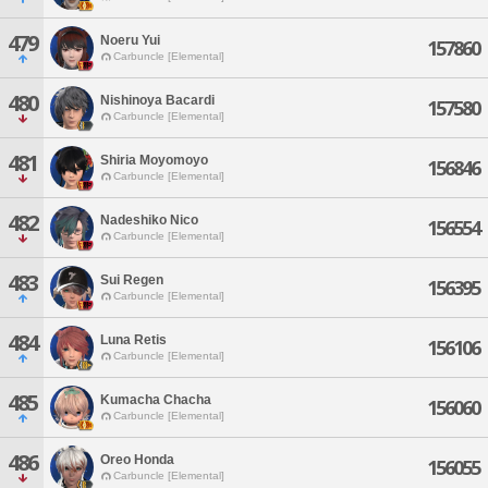
479
Noeru Yui
157860
Carbuncle [Elemental]
480
Nishinoya Bacardi
157580
Carbuncle [Elemental]
481
Shiria Moyomoyo
156846
Carbuncle [Elemental]
482
Nadeshiko Nico
156554
Carbuncle [Elemental]
483
Sui Regen
156395
Carbuncle [Elemental]
484
Luna Retis
156106
Carbuncle [Elemental]
485
Kumacha Chacha
156060
Carbuncle [Elemental]
486
Oreo Honda
156055
Carbuncle [Elemental]