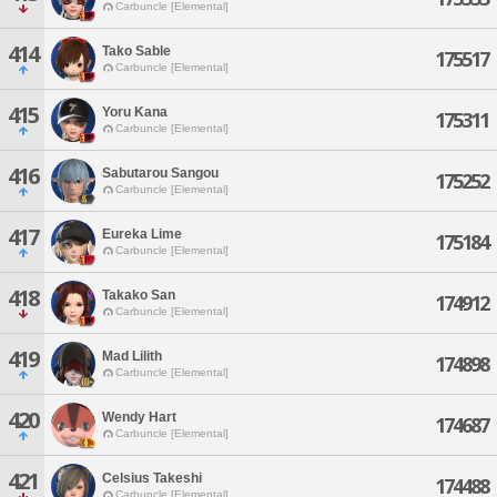
Carbuncle [Elemental]
414
Tako Sable
175517
Carbuncle [Elemental]
415
Yoru Kana
175311
Carbuncle [Elemental]
416
Sabutarou Sangou
175252
Carbuncle [Elemental]
417
Eureka Lime
175184
Carbuncle [Elemental]
418
Takako San
174912
Carbuncle [Elemental]
419
Mad Lilith
174898
Carbuncle [Elemental]
420
Wendy Hart
174687
Carbuncle [Elemental]
421
Celsius Takeshi
174488
Carbuncle [Elemental]