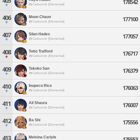
405
178542
Carbuncle [Elemental]
406
Moon Chaon
177100
Carbuncle [Elemental]
407
Silan Hades
177057
Carbuncle [Elemental]
408
Totto Trafford
176717
Carbuncle [Elemental]
409
Takoko San
176379
Carbuncle [Elemental]
410
Inupeco Rice
176063
Carbuncle [Elemental]
411
Ail Shaura
176007
Carbuncle [Elemental]
412
Ba Shi
175556
Carbuncle [Elemental]
413
Melvina Carlyle
175553