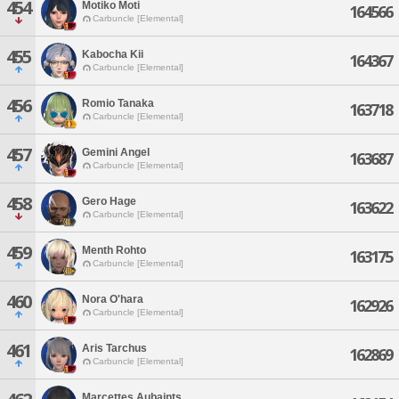
454
Motiko Moti
164566
Carbuncle [Elemental]
455
Kabocha Kii
164367
Carbuncle [Elemental]
456
Romio Tanaka
163718
Carbuncle [Elemental]
457
Gemini Angel
163687
Carbuncle [Elemental]
458
Gero Hage
163622
Carbuncle [Elemental]
459
Menth Rohto
163175
Carbuncle [Elemental]
460
Nora O'hara
162926
Carbuncle [Elemental]
461
Aris Tarchus
162869
Carbuncle [Elemental]
Marcettes Aubaints