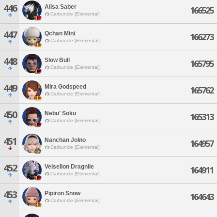
446
Alisa Saber
166525
Carbuncle [Elemental]
447
Qchan Mini
166273
Carbuncle [Elemental]
448
Slow Bull
165795
Carbuncle [Elemental]
449
Mira Godspeed
165762
Carbuncle [Elemental]
450
Nebu' Soku
165313
Carbuncle [Elemental]
451
Nanchan Jolno
164957
Carbuncle [Elemental]
452
Velselion Dragnile
164911
Carbuncle [Elemental]
453
Pipiron Snow
164643
Carbuncle [Elemental]