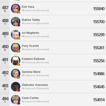
487
Emi Yusa
155840
Carbuncle [Elemental]
488
Rukias Tabby
155700
Carbuncle [Elemental]
489
Ari Mughetto
155299
Carbuncle [Elemental]
490
Foxy Scarlet
155261
Carbuncle [Elemental]
491
Kaiware Daikonn
155256
Carbuncle [Elemental]
492
Gemma Ward
154986
Carbuncle [Elemental]
493
Dialxolos Anxostas
154645
Carbuncle [Elemental]
494
Cano Carina
154014
Carbuncle [Elemental]