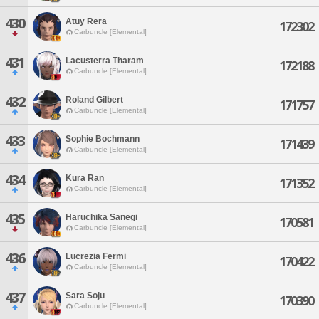
430
Atuy Rera
172302
Carbuncle [Elemental]
431
Lacusterra Tharam
172188
Carbuncle [Elemental]
432
Roland Gilbert
171757
Carbuncle [Elemental]
433
Sophie Bochmann
171439
Carbuncle [Elemental]
434
Kura Ran
171352
Carbuncle [Elemental]
435
Haruchika Sanegi
170581
Carbuncle [Elemental]
436
Lucrezia Fermi
170422
Carbuncle [Elemental]
437
Sara Soju
170390
Carbuncle [Elemental]