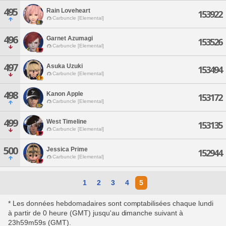
495
Rain Loveheart
153922
Carbuncle [Elemental]
496
Garnet Azumagi
153526
Carbuncle [Elemental]
497
Asuka Uzuki
153494
Carbuncle [Elemental]
498
Kanon Apple
153172
Carbuncle [Elemental]
499
West Timeline
153135
Carbuncle [Elemental]
500
Jessica Prime
152944
Carbuncle [Elemental]
1
2
3
4
5
* Les données hebdomadaires sont comptabilisées chaque lundi
à partir de 0 heure (GMT) jusqu'au dimanche suivant à
23h59m59s (GMT).