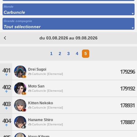
Monde
Carbuncle
Grande compagnie
Tout sélectionner
du 03.08.2026 au 09.08.2026
1
2
3
4
5
401
Drei Sugoi
179296
Carbuncle [Elemental]
402
Moto San
179192
Carbuncle [Elemental]
403
Kitten Nekoko
178931
Carbuncle [Elemental]
404
Haname Shiro
178887
Carbuncle [Elemental]
Hayu Kibum