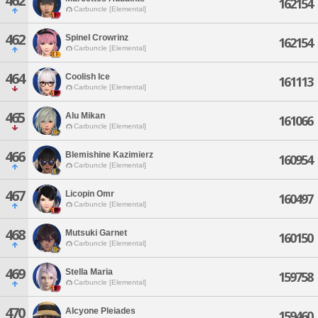
462
162154
Carbuncle [Elemental]
462
Spinel Crowrinz
162154
Carbuncle [Elemental]
464
Coolish Ice
161113
Carbuncle [Elemental]
465
Alu Mikan
161066
Carbuncle [Elemental]
466
Blemishine Kazimierz
160954
Carbuncle [Elemental]
467
Licopin Omr
160497
Carbuncle [Elemental]
468
Mutsuki Garnet
160150
Carbuncle [Elemental]
469
Stella Maria
159758
Carbuncle [Elemental]
470
Alcyone Pleiades
159460