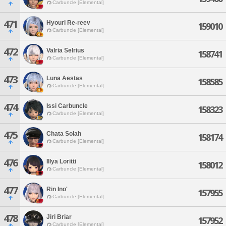
Carbuncle [Elemental]
471
Hyouri Re-reev
159010
Carbuncle [Elemental]
472
Valria Selrius
158741
Carbuncle [Elemental]
473
Luna Aestas
158585
Carbuncle [Elemental]
474
Issi Carbuncle
158323
Carbuncle [Elemental]
475
Chata Solah
158174
Carbuncle [Elemental]
476
Illya Loritti
158012
Carbuncle [Elemental]
477
Rin Ino'
157955
Carbuncle [Elemental]
478
Jiri Briar
157952
Carbuncle [Elemental]