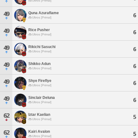
Ultros [Primal]
49
Quna Azuraflame
6
Ultros [Primal]
49
Rice Pusher
6
Ultros [Primal]
49
Rikichi Sasuchi
6
Ultros [Primal]
49
Shikko Adun
6
Ultros [Primal]
49
Shye Fireflye
6
Ultros [Primal]
49
Sinclair Deluna
6
Ultros [Primal]
62
Iztar Kaelian
5
Ultros [Primal]
62
Kairi Avalon
5
Ultros [Primal]