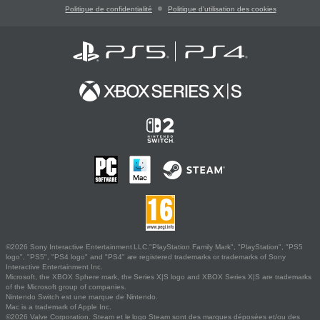
Politique de confidentialité
Politique d'utilisation des cookies
©2026 Sony Interactive Entertainment LLC."PlayStation Family Mark", "PlayStation", "PS5
logo", "PS5", "PS4 logo" and "PS4" are registered trademarks or trademarks of Sony
Interactive Entertainment Inc.
Microsoft, the XBOX Sphere mark, the Series X|S logo and XBOX Series X|S are trademarks
of the Microsoft group of companies.
Nintendo Switch est une marque de Nintendo.
Mac is a trademark of Apple Inc.
©2026 Valve Corporation. Steam et le logo Steam sont des marques déposées et/ou des