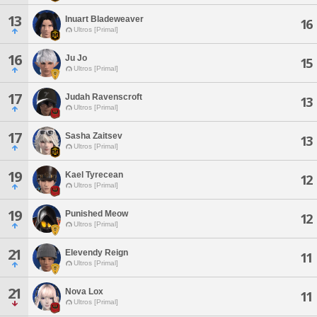
13
Inuart Bladeweaver
16
Ultros [Primal]
16
Ju Jo
15
Ultros [Primal]
17
Judah Ravenscroft
13
Ultros [Primal]
17
Sasha Zaitsev
13
Ultros [Primal]
19
Kael Tyrecean
12
Ultros [Primal]
19
Punished Meow
12
Ultros [Primal]
21
Elevendy Reign
11
Ultros [Primal]
21
Nova Lox
11
Ultros [Primal]