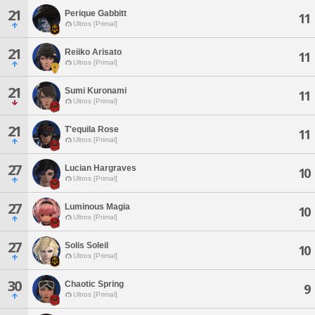
21
Perique Gabbitt
11
Ultros [Primal]
21
Reiiko Arisato
11
Ultros [Primal]
21
Sumi Kuronami
11
Ultros [Primal]
21
T'equila Rose
11
Ultros [Primal]
27
Lucian Hargraves
10
Ultros [Primal]
27
Luminous Magia
10
Ultros [Primal]
27
Solis Soleil
10
Ultros [Primal]
30
Chaotic Spring
9
Ultros [Primal]