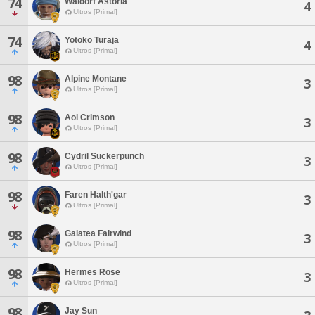
74
Waldorf Astoria
4
Ultros [Primal]
74
Yotoko Turaja
4
Ultros [Primal]
98
Alpine Montane
3
Ultros [Primal]
98
Aoi Crimson
3
Ultros [Primal]
98
Cydril Suckerpunch
3
Ultros [Primal]
98
Faren Halth'gar
3
Ultros [Primal]
98
Galatea Fairwind
3
Ultros [Primal]
98
Hermes Rose
3
Ultros [Primal]
98
Jay Sun