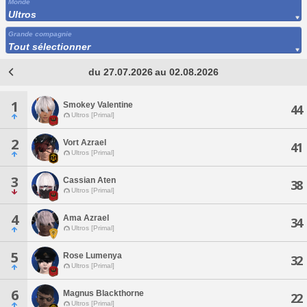
Monde
Ultros
Grande compagnie
Tout sélectionner
du 27.07.2026 au 02.08.2026
1
Smokey Valentine
44
Ultros [Primal]
2
Vort Azrael
41
Ultros [Primal]
3
Cassian Aten
38
Ultros [Primal]
4
Ama Azrael
34
Ultros [Primal]
5
Rose Lumenya
32
Ultros [Primal]
6
Magnus Blackthorne
22
Ultros [Primal]