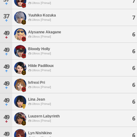
7
Ultros [Primal]
37
Yuuhiko Kozuka
7
Ultros [Primal]
49
Alysanne Akagane
6
Ultros [Primal]
49
Bloody Holly
6
Ultros [Primal]
49
Hilde Padilloux
6
Ultros [Primal]
49
Ivfrexi Pri
6
Ultros [Primal]
49
Lina Jean
6
Ultros [Primal]
49
Luuzern Labyrinth
6
Ultros [Primal]
49
Lyn Nishikino
6