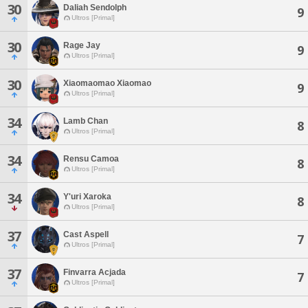
30
Daliah Sendolph
9
Ultros [Primal]
30
Rage Jay
9
Ultros [Primal]
30
Xiaomaomao Xiaomao
9
Ultros [Primal]
34
Lamb Chan
8
Ultros [Primal]
34
Rensu Camoa
8
Ultros [Primal]
34
Y'uri Xaroka
8
Ultros [Primal]
37
Cast Aspell
7
Ultros [Primal]
37
Finvarra Acjada
7
Ultros [Primal]