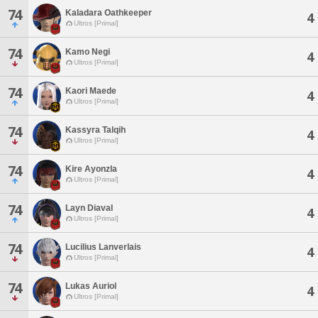
74
Kaladara Oathkeeper
4
Ultros [Primal]
74
Kamo Negi
4
Ultros [Primal]
74
Kaori Maede
4
Ultros [Primal]
74
Kassyra Talqih
4
Ultros [Primal]
74
Kire Ayonzla
4
Ultros [Primal]
74
Layn Diaval
4
Ultros [Primal]
74
Lucilius Lanverlais
4
Ultros [Primal]
74
Lukas Auriol
4
Ultros [Primal]