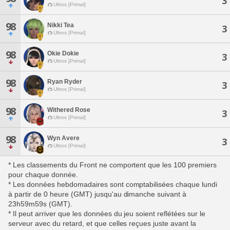
3
Ultros [Primal]
98
Nikki Tea
3
Ultros [Primal]
98
Okie Dokie
3
Ultros [Primal]
98
Ryan Ryder
3
Ultros [Primal]
98
Withered Rose
3
Ultros [Primal]
98
Wyn Avere
3
Ultros [Primal]
* Les classements du Front ne comportent que les 100 premiers
pour chaque donnée.
* Les données hebdomadaires sont comptabilisées chaque lundi
à partir de 0 heure (GMT) jusqu'au dimanche suivant à
23h59m59s (GMT).
* Il peut arriver que les données du jeu soient reflétées sur le
serveur avec du retard, et que celles reçues juste avant la