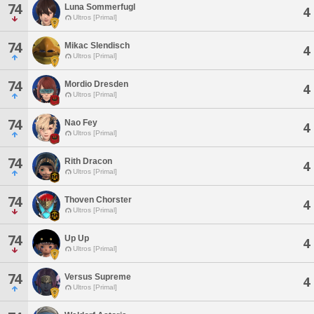
74
Luna Sommerfugl
4
Ultros [Primal]
74
Mikac Slendisch
4
Ultros [Primal]
74
Mordio Dresden
4
Ultros [Primal]
74
Nao Fey
4
Ultros [Primal]
74
Rith Dracon
4
Ultros [Primal]
74
Thoven Chorster
4
Ultros [Primal]
74
Up Up
4
Ultros [Primal]
74
Versus Supreme
4
Ultros [Primal]