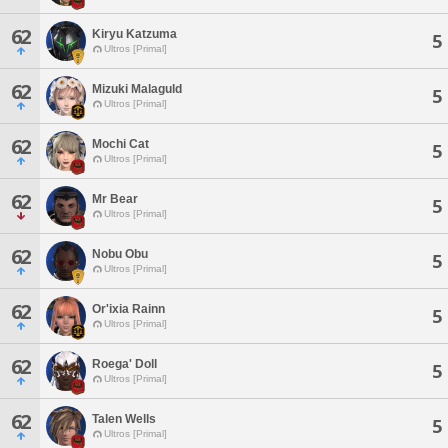
62
Kiryu Katzuma
5
Ultros [Primal]
62
Mizuki Malaguld
5
Ultros [Primal]
62
Mochi Cat
5
Ultros [Primal]
62
Mr Bear
5
Ultros [Primal]
62
Nobu Obu
5
Ultros [Primal]
62
Or'ixia Rainn
5
Ultros [Primal]
62
Roega' Doll
5
Ultros [Primal]
62
Talen Wells
5
Ultros [Primal]