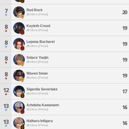
7
Red Rock
20
Ultros [Primal]
8
Keyleth Creed
19
Ultros [Primal]
8
Lepona Bucharet
19
Ultros [Primal]
8
Solace Yuujin
19
Ultros [Primal]
8
Waven Snow
19
Ultros [Primal]
12
Sigardia Severlake
17
Ultros [Primal]
13
Azhdaha Kawanami
16
Ultros [Primal]
13
Halharu Infigaru
16
Ultros [Primal]