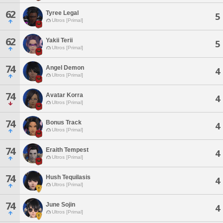
62
Tyree Legal
5
Ultros [Primal]
62
Yakii Terii
5
Ultros [Primal]
74
Angel Demon
4
Ultros [Primal]
74
Avatar Korra
4
Ultros [Primal]
74
Bonus Track
4
Ultros [Primal]
74
Eraith Tempest
4
Ultros [Primal]
74
Hush Tequilasis
4
Ultros [Primal]
74
June Sojin
4
Ultros [Primal]