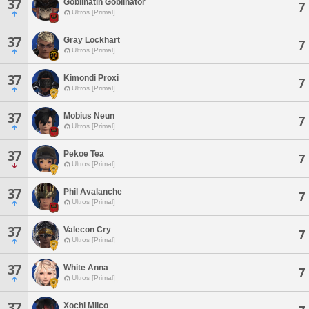
37
Goblinatin Goblinator
7
Ultros [Primal]
37
Gray Lockhart
7
Ultros [Primal]
37
Kimondi Proxi
7
Ultros [Primal]
37
Mobius Neun
7
Ultros [Primal]
37
Pekoe Tea
7
Ultros [Primal]
37
Phil Avalanche
7
Ultros [Primal]
37
Valecon Cry
7
Ultros [Primal]
37
White Anna
7
Ultros [Primal]
37
Xochi Milco