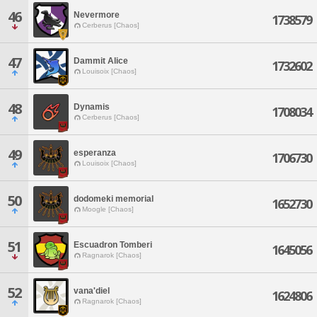
46
Nevermore
1738579
Cerberus [Chaos]
47
Dammit Alice
1732602
Louisoix [Chaos]
48
Dynamis
1708034
Cerberus [Chaos]
49
esperanza
1706730
Louisoix [Chaos]
50
dodomeki memorial
1652730
Moogle [Chaos]
51
Escuadron Tomberi
1645056
Ragnarok [Chaos]
52
vana'diel
1624806
Ragnarok [Chaos]