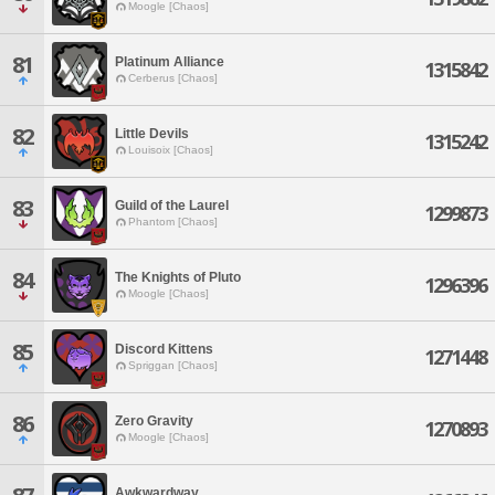
Moogle [Chaos]
81
Platinum Alliance
1315842
Cerberus [Chaos]
82
Little Devils
1315242
Louisoix [Chaos]
83
Guild of the Laurel
1299873
Phantom [Chaos]
84
The Knights of Pluto
1296396
Moogle [Chaos]
85
Discord Kittens
1271448
Spriggan [Chaos]
86
Zero Gravity
1270893
Moogle [Chaos]
Awkwardway