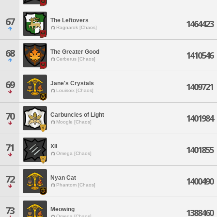
67
The Leftovers
1464423
Ragnarok [Chaos]
68
The Greater Good
1410546
Cerberus [Chaos]
69
Jane's Crystals
1409721
Louisoix [Chaos]
70
Carbuncles of Light
1401984
Moogle [Chaos]
71
XII
1401855
Omega [Chaos]
72
Nyan Cat
1400490
Phantom [Chaos]
73
Meowing
1388460
Omega [Chaos]