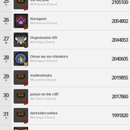
25
2105100
Phantom [Chaos]
26
Noragami
2054802
Phantom [Chaos]
27
Organization XIV
2044053
Omega [Chaos]
28
Omae wa mo shindeiru
2040605
Spriggan [Chaos]
29
mabkutmaka
2019855
Louisoix [Chaos]
30
ponyo on the cliff
2017860
Louisoix [Chaos]
31
darksidecookies
1991820
Omega [Chaos]