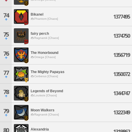
74
Bikanel
1377495
Phantom [Chaos]
75
fairy perch
1374750
Ragnarok [Chaos]
76
The Honorbound
1356719
Omega [Chaos]
77
The Mighty Papayas
1350072
Cerberus [Chaos]
78
Legends of Beyond
1344747
Louisoix [Chaos]
79
Moon Walkers
1322349
Ragnarok [Chaos]
80
Alexandria
1319862