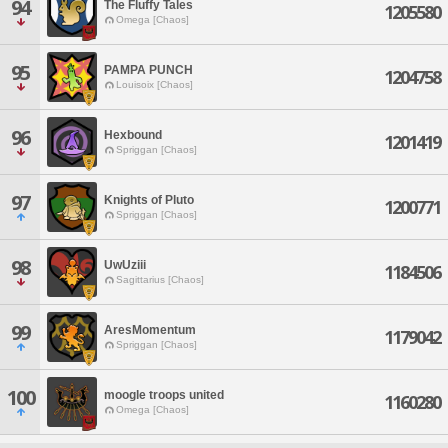
94
The Fluffy Tales
1205580
Omega [Chaos]
95
PAMPA PUNCH
1204758
Louisoix [Chaos]
96
Hexbound
1201419
Spriggan [Chaos]
97
Knights of Pluto
1200771
Spriggan [Chaos]
98
UwUziii
1184506
Sagittarius [Chaos]
99
AresMomentum
1179042
Spriggan [Chaos]
100
moogle troops united
1160280
Omega [Chaos]