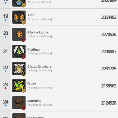
2437864
Louisoix [Chaos]
19
Alith
2354492
Cerberus [Chaos]
20
R!ptide Lights.
2270526
Phantom [Chaos]
Craftuar
21
2248887
Spriggan [Chaos]
22
Chaos Crawlers
2231725
Spriggan [Chaos]
23
Fruity
2138562
Spriggan [Chaos]
24
sparkling
2124528
Spriggan [Chaos]
the old pole