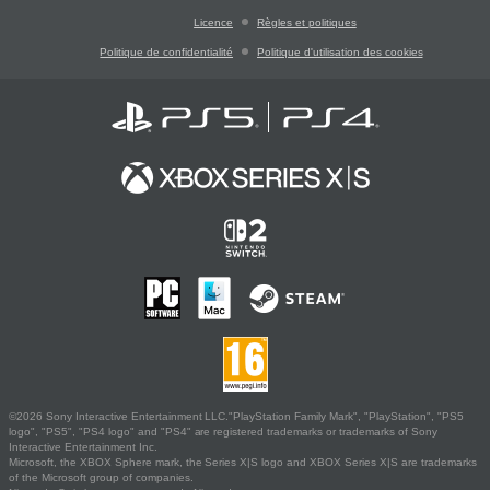
Licence
Règles et politiques
Politique de confidentialité
Politique d'utilisation des cookies
©2026 Sony Interactive Entertainment LLC."PlayStation Family Mark", "PlayStation", "PS5
logo", "PS5", "PS4 logo" and "PS4" are registered trademarks or trademarks of Sony
Interactive Entertainment Inc.
Microsoft, the XBOX Sphere mark, the Series X|S logo and XBOX Series X|S are trademarks
of the Microsoft group of companies.