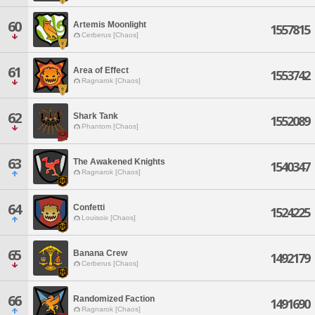
60
Artemis Moonlight
1557815
Cerberus [Chaos]
61
Area of Effect
1553742
Ragnarok [Chaos]
62
Shark Tank
1552089
Phantom [Chaos]
63
The Awakened Knights
1540347
Ragnarok [Chaos]
64
Confetti
1524225
Louisoix [Chaos]
65
Banana Crew
1492179
Cerberus [Chaos]
66
Randomized Faction
1491690
Ragnarok [Chaos]