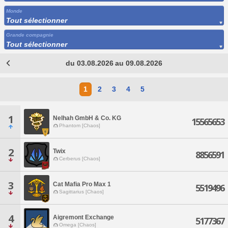
Monde
Tout sélectionner
Grande compagnie
Tout sélectionner
du 03.08.2026 au 09.08.2026
1
2
3
4
5
1
Nelhah GmbH & Co. KG
15565653
Phantom [Chaos]
2
Twix
8856591
Cerberus [Chaos]
3
Cat Mafia Pro Max 1
5519496
Sagittarius [Chaos]
4
Aigremont Exchange
5177367
Omega [Chaos]