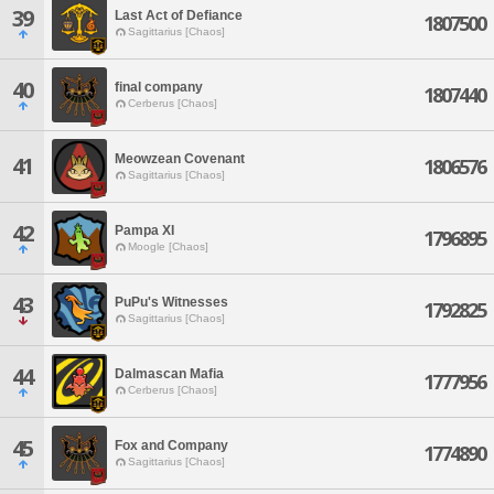
39
Last Act of Defiance
1807500
Sagittarius [Chaos]
40
final company
1807440
Cerberus [Chaos]
Meowzean Covenant
41
1806576
Sagittarius [Chaos]
42
Pampa XI
1796895
Moogle [Chaos]
43
PuPu's Witnesses
1792825
Sagittarius [Chaos]
44
Dalmascan Mafia
1777956
Cerberus [Chaos]
45
Fox and Company
1774890
Sagittarius [Chaos]