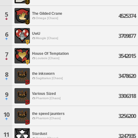
5
The Gilded Crane
4525374
Omega [Chaos]
6
UwU
3709877
Moogle [Chaos]
7
House Of Temptation
3542015
Louisoix [Chaos]
8
the inksworn
3478620
Sagittarius [Chaos]
9
Various Sized
3306318
Phantom [Chaos]
10
the speed jaunters
3256200
Phantom [Chaos]
11
Stardust
3247935