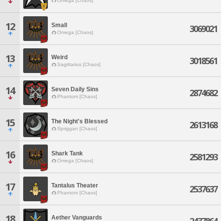
Omega [Chaos]
12
Small
3069021
Omega [Chaos]
13
Weird
3018561
Sagittarius [Chaos]
14
Seven Daily Sins
2874682
Phantom [Chaos]
15
The Night's Blessed
2613168
Spriggan [Chaos]
16
Shark Tank
2581293
Omega [Chaos]
17
Tantalus Theater
2537637
Phantom [Chaos]
18
Aether Vanguards