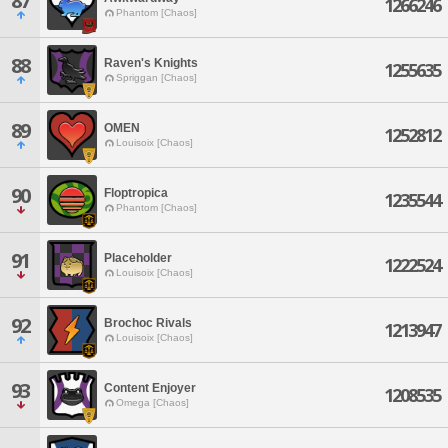
87
1266246
Phantom [Chaos]
88
Raven's Knights
1255635
Spriggan [Chaos]
89
OMEN
1252812
Louisoix [Chaos]
90
Floptropica
1235544
Phantom [Chaos]
91
Placeholder
1222524
Louisoix [Chaos]
92
Brochoc Rivals
1213947
Louisoix [Chaos]
93
Content Enjoyer
1208535
Omega [Chaos]