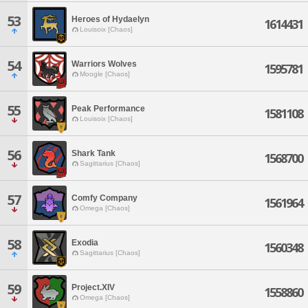
53
Heroes of Hydaelyn
1614431
Louisoix [Chaos]
54
Warriors Wolves
1595781
Moogle [Chaos]
55
Peak Performance
1581108
Louisoix [Chaos]
56
Shark Tank
1568700
Sagittarius [Chaos]
57
Comfy Company
1561964
Omega [Chaos]
58
Exodia
1560348
Sagittarius [Chaos]
59
Project.XIV
1558860
Omega [Chaos]