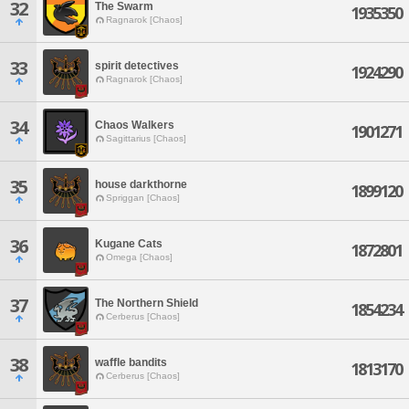
32
The Swarm
1935350
Ragnarok [Chaos]
33
spirit detectives
1924290
Ragnarok [Chaos]
34
Chaos Walkers
1901271
Sagittarius [Chaos]
35
house darkthorne
1899120
Spriggan [Chaos]
36
Kugane Cats
1872801
Omega [Chaos]
37
The Northern Shield
1854234
Cerberus [Chaos]
38
waffle bandits
1813170
Cerberus [Chaos]