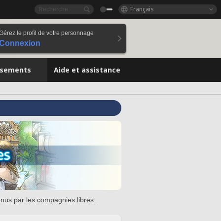
Français
Gérez le profil de votre personnage
Connexion
ssements
Aide et assistance
enus par les compagnies libres.