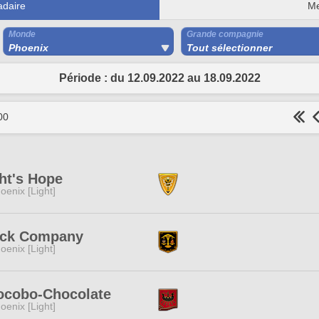
daire
Me
Monde
Grande compagnie
Phoenix
Tout sélectionner
Période : du 12.09.2022 au 18.09.2022
00
ht's Hope
oenix [Light]
ack Company
oenix [Light]
ocobo-Chocolate
oenix [Light]