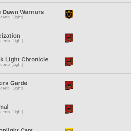
e Dawn Warriors
oenix [Light]
cization
oenix [Light]
k Light Chronicle
oenix [Light]
irs Garde
oenix [Light]
mal
oenix [Light]
nlight Cats