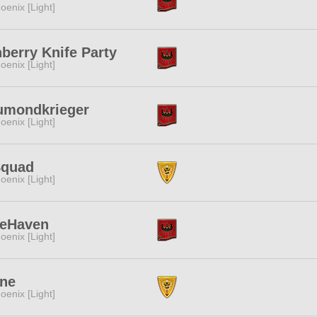
oenix [Light]
berry Knife Party
oenix [Light]
umondkrieger
oenix [Light]
Squad
oenix [Light]
feHaven
oenix [Light]
ine
oenix [Light]