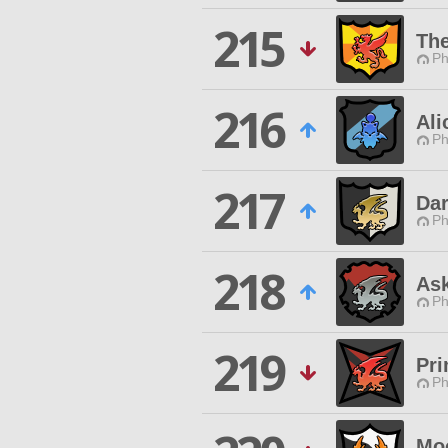
215
Th
Ph
216
Ali
Ph
217
Dar
Ph
218
Ask
Ph
219
Pri
Ph
Moo