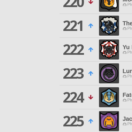
220
Ph
221
Th
Ph
222
Yu 
Ph
223
Lun
Ph
224
Fat
Ph
225
Ja
Ph