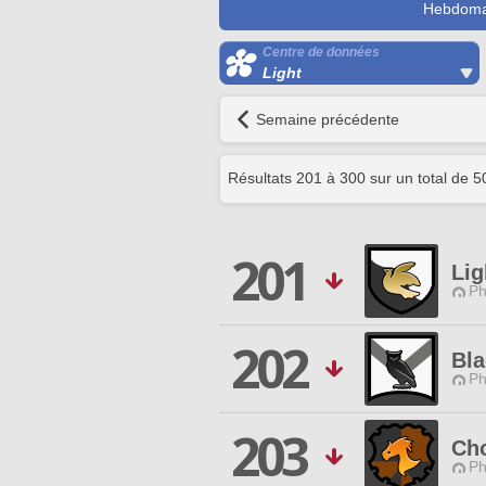
Hebdoma
Centre de données
Light
Semaine précédente
Résultats
201
à
300
sur un total de
5
201
Lig
Ph
202
Bl
Ph
203
Ch
Ph