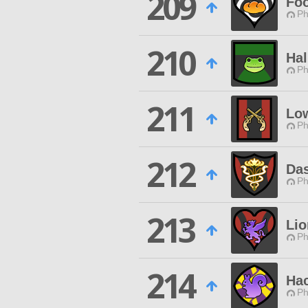
209
Fo
Ph
210
Hal
Ph
211
Low
Ph
212
Das
Ph
213
Lio
Ph
214
Ha
Ph