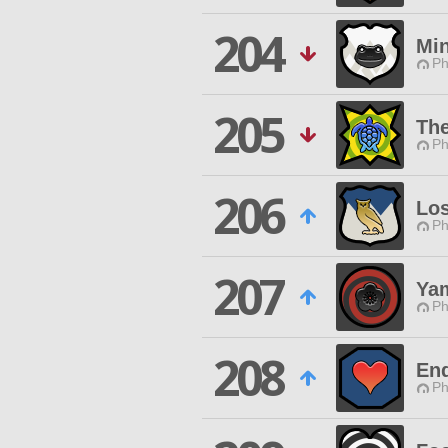
204
Min
Ph
205
The
Ph
206
Los
Ph
207
Ya
Ph
208
En
Ph