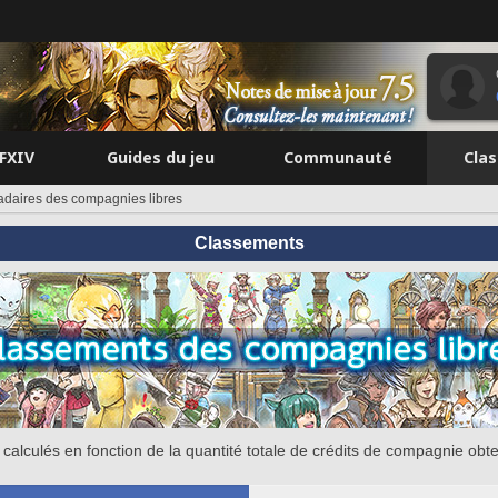
FFXIV
Guides du jeu
Communauté
Cla
aires des compagnies libres
Classements
calculés en fonction de la quantité totale de crédits de compagnie obt