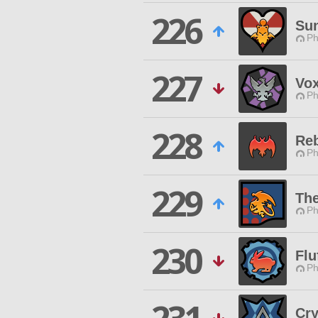
226
Sun
Ph
227
Vo
Ph
228
Re
Ph
229
The
Ph
230
Fl
Ph
Cry