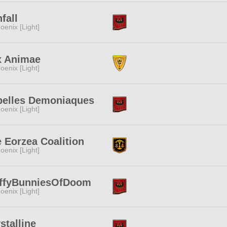
fall
oenix [Light]
x Animae
oenix [Light]
belles Demoniaques
oenix [Light]
 Eorzea Coalition
oenix [Light]
uffyBunniesOfDoom
oenix [Light]
stalline