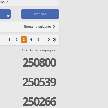
nsuel
Archives
Semaine suivante
1
2
3
4
5
Crédits de compagnie
250800
250539
250266