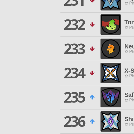
231
Ph
232
Ton
Ph
233
Ne
Ph
234
X-
Ph
235
Sa
Ph
236
Sh
Ph