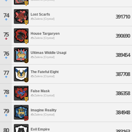
74
Lost Scarfs
391710
Zalera [Crystal]
75
House Targaryen
390690
Zalera [Crystal]
76
Ultimas Widdle Usagi
389454
Zalera [Crystal]
77
The Fateful Eight
387708
Zalera [Crystal]
78
False Mask
386358
Zalera [Crystal]
79
Imagine Reality
384948
Zalera [Crystal]
80
Evil Empire
383163