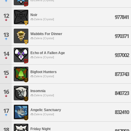
Zalera [Crystal]
12
Noir
977841
Zalera [Crystal]
13
Wabbits For Dinner
970371
Zalera [Crystal]
14
Echo of A Fallen Age
937002
Zalera [Crystal]
15
Bigfoot Hunters
873743
Zalera [Crystal]
16
Insomnia
840723
Zalera [Crystal]
17
Angelic Sanctuary
832410
Zalera [Crystal]
18
Friday Night