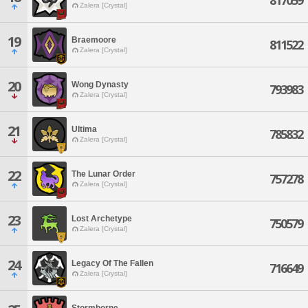
817059
Zalera [Crystal]
19
Braemoore
811522
Zalera [Crystal]
20
Wong Dynasty
793983
Zalera [Crystal]
21
Ultima
785832
Zalera [Crystal]
22
The Lunar Order
757278
Zalera [Crystal]
23
Lost Archetype
750579
Zalera [Crystal]
24
Legacy Of The Fallen
716649
Zalera [Crystal]
Stormborne