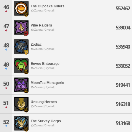
46
The Cupcake Killers
552462
Zalera [Crystal]
47
Vibe Raiders
539004
Zalera [Crystal]
48
Zodiac
536940
Zalera [Crystal]
49
Eevee Entourage
536052
Zalera [Crystal]
50
MoonTea Menagerie
519441
Zalera [Crystal]
51
Unsung Heroes
516318
Zalera [Crystal]
52
The Survey Corps
513168
Zalera [Crystal]