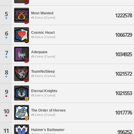
5
Most Wanted
1222578
Zalera [Crystal]
6
Cosmic Heart
1066729
Zalera [Crystal]
7
Adequate
1034925
Zalera [Crystal]
8
TeamNoSleep
1021572
Zalera [Crystal]
9
Eternal Knights
1021553
Zalera [Crystal]
10
The Order of Heroes
1017776
Zalera [Crystal]
11
Halone's Bathwater
996252