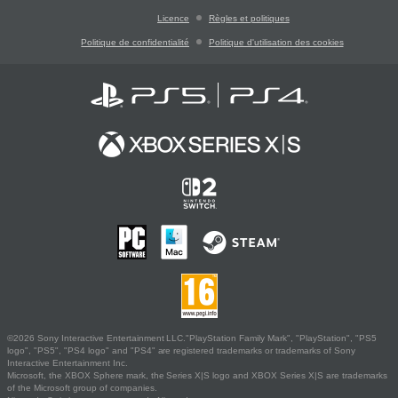
Licence
Règles et politiques
Politique de confidentialité
Politique d'utilisation des cookies
©2026 Sony Interactive Entertainment LLC."PlayStation Family Mark", "PlayStation", "PS5
logo", "PS5", "PS4 logo" and "PS4" are registered trademarks or trademarks of Sony
Interactive Entertainment Inc.
Microsoft, the XBOX Sphere mark, the Series X|S logo and XBOX Series X|S are trademarks
of the Microsoft group of companies.