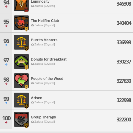
94
Luminosity
346308
Zalera [Crystal]
95
The Hellfire Club
340404
Zalera [Crystal]
96
Burrito Masters
336999
Zalera [Crystal]
97
Donuts for Breakfast
330237
Zalera [Crystal]
98
People of the Wood
327630
Zalera [Crystal]
99
Arisen
322998
Zalera [Crystal]
100
Group Therapy
322200
Zalera [Crystal]