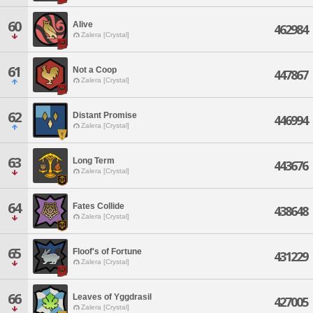
60
Alive
462984
Zalera [Crystal]
61
Not a Coop
447867
Zalera [Crystal]
62
Distant Promise
446994
Zalera [Crystal]
63
Long Term
443676
Zalera [Crystal]
64
Fates Collide
438648
Zalera [Crystal]
65
Floof's of Fortune
431229
Zalera [Crystal]
66
Leaves of Yggdrasil
427005
Zalera [Crystal]