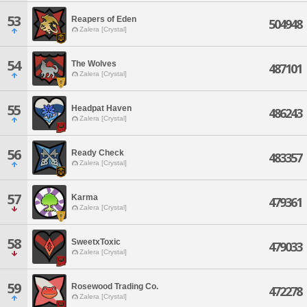
53
Reapers of Eden
504948
Zalera [Crystal]
54
The Wolves
487101
Zalera [Crystal]
55
Headpat Haven
486243
Zalera [Crystal]
56
Ready Check
483357
Zalera [Crystal]
57
Karma
479361
Zalera [Crystal]
58
SweetxToxic
479033
Zalera [Crystal]
59
Rosewood Trading Co.
472278
Zalera [Crystal]