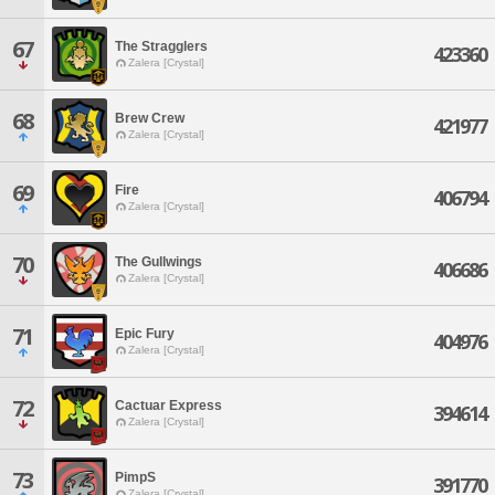
67
The Stragglers
423360
Zalera [Crystal]
68
Brew Crew
421977
Zalera [Crystal]
69
Fire
406794
Zalera [Crystal]
70
The Gullwings
406686
Zalera [Crystal]
71
Epic Fury
404976
Zalera [Crystal]
72
Cactuar Express
394614
Zalera [Crystal]
73
PimpS
391770
Zalera [Crystal]