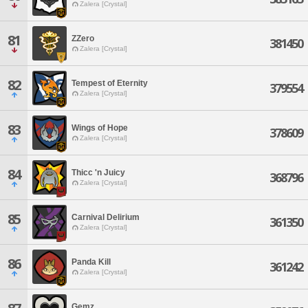
Zalera [Crystal]
81
ZZero
381450
Zalera [Crystal]
82
Tempest of Eternity
379554
Zalera [Crystal]
83
Wings of Hope
378609
Zalera [Crystal]
84
Thicc 'n Juicy
368796
Zalera [Crystal]
85
Carnival Delirium
361350
Zalera [Crystal]
86
Panda Kill
361242
Zalera [Crystal]
Gemz