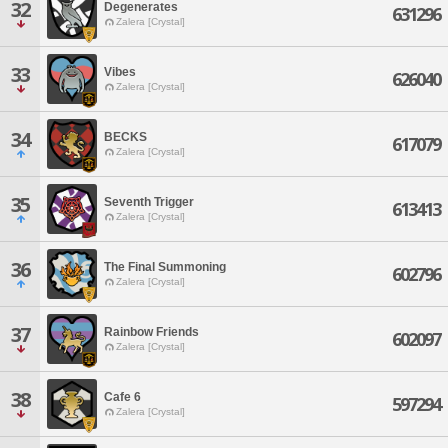
32
Degenerates
631296
Zalera [Crystal]
33
Vibes
626040
Zalera [Crystal]
34
BECKS
617079
Zalera [Crystal]
35
Seventh Trigger
613413
Zalera [Crystal]
36
The Final Summoning
602796
Zalera [Crystal]
37
Rainbow Friends
602097
Zalera [Crystal]
38
Cafe 6
597294
Zalera [Crystal]