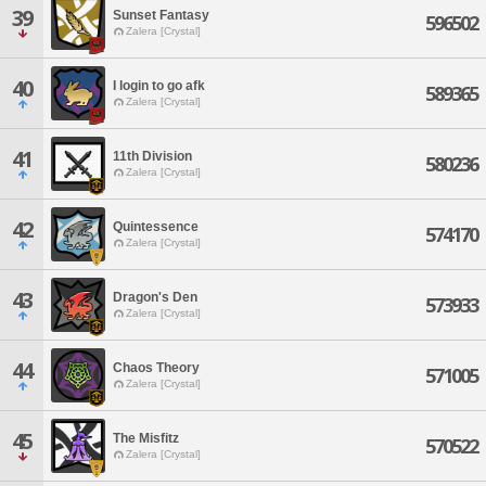
39
Sunset Fantasy
596502
Zalera [Crystal]
40
I login to go afk
589365
Zalera [Crystal]
41
11th Division
580236
Zalera [Crystal]
42
Quintessence
574170
Zalera [Crystal]
43
Dragon's Den
573933
Zalera [Crystal]
44
Chaos Theory
571005
Zalera [Crystal]
45
The Misfitz
570522
Zalera [Crystal]