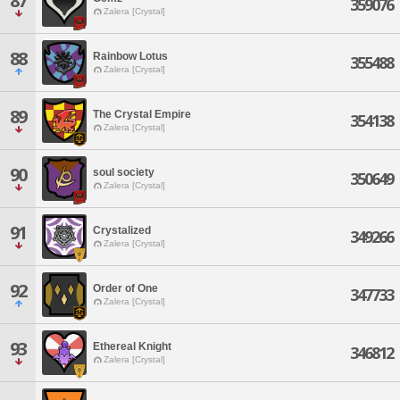
87
359076
Zalera [Crystal]
88
Rainbow Lotus
355488
Zalera [Crystal]
89
The Crystal Empire
354138
Zalera [Crystal]
90
soul society
350649
Zalera [Crystal]
91
Crystalized
349266
Zalera [Crystal]
92
Order of One
347733
Zalera [Crystal]
93
Ethereal Knight
346812
Zalera [Crystal]