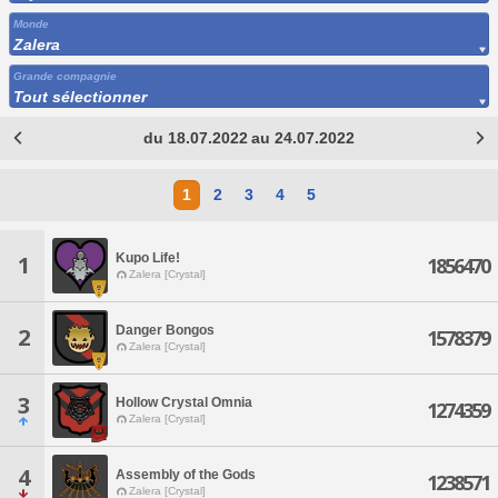
Monde
Zalera
Grande compagnie
Tout sélectionner
du 18.07.2022 au 24.07.2022
1
2
3
4
5
Kupo Life!
1
1856470
Zalera [Crystal]
Danger Bongos
2
1578379
Zalera [Crystal]
3
Hollow Crystal Omnia
1274359
Zalera [Crystal]
4
Assembly of the Gods
1238571
Zalera [Crystal]