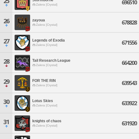
25
696510
Zalera [Crystal]
26
zayoua
678828
Zalera [Crystal]
27
Legends of Exodia
671556
Zalera [Crystal]
28
Tail Research League
664200
Zalera [Crystal]
29
FOR THE RIN
639543
Zalera [Crystal]
30
Lotus Skies
633922
Zalera [Crystal]
31
knights of chaos
631920
Zalera [Crystal]