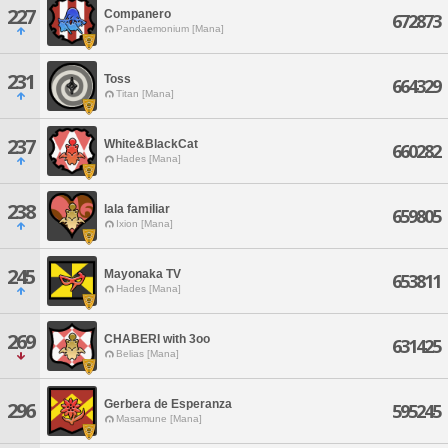
227
Companero
672873
Pandaemonium [Mana]
231
Toss
664329
Titan [Mana]
237
White&BlackCat
660282
Hades [Mana]
238
lala familiar
659805
Ixion [Mana]
245
Mayonaka TV
653811
Hades [Mana]
269
CHABERI with 3oo
631425
Belias [Mana]
Gerbera de Esperanza
296
595245
Masamune [Mana]