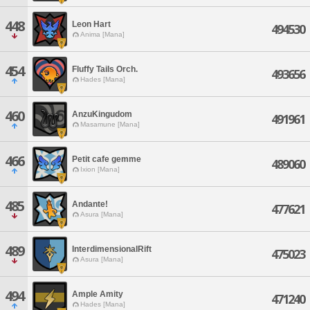
448
Leon Hart
494530
Anima [Mana]
454
Fluffy Tails Orch.
493656
Hades [Mana]
460
AnzuKingudom
491961
Masamune [Mana]
466
Petit cafe gemme
489060
Ixion [Mana]
485
Andante!
477621
Asura [Mana]
489
InterdimensionalRift
475023
Asura [Mana]
494
Ample Amity
471240
Hades [Mana]