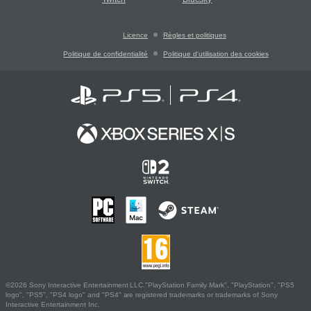
Licence
Règles et politiques
Politique de confidentialité
Politique d'utilisation des cookies
©2026 Sony Interactive Entertainment LLC."PlayStation Family Mark", "PlayStation", "PS5
logo", "PS5", "PS4 logo" and "PS4" are registered trademarks or trademarks of Sony
Interactive Entertainment Inc.