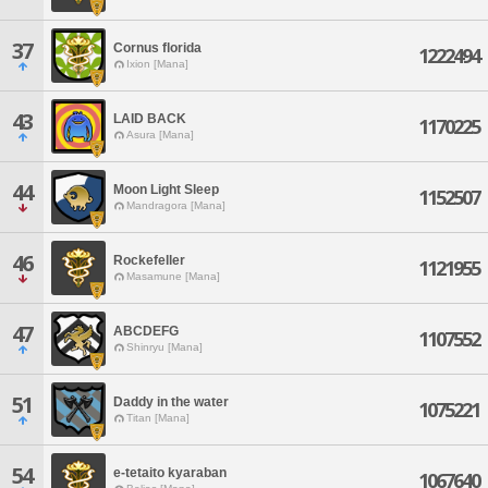
37
Cornus florida
1222494
Ixion [Mana]
43
LAID BACK
1170225
Asura [Mana]
44
Moon Light Sleep
1152507
Mandragora [Mana]
46
Rockefeller
1121955
Masamune [Mana]
47
ABCDEFG
1107552
Shinryu [Mana]
51
Daddy in the water
1075221
Titan [Mana]
54
e-tetaito kyaraban
1067640