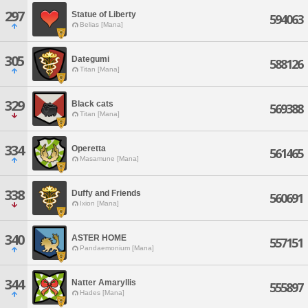
297
Statue of Liberty
594063
Belias [Mana]
305
Dategumi
588126
Titan [Mana]
329
Black cats
569388
Titan [Mana]
334
Operetta
561465
Masamune [Mana]
338
Duffy and Friends
560691
Ixion [Mana]
340
ASTER HOME
557151
Pandaemonium [Mana]
344
Natter Amaryllis
555897
Hades [Mana]