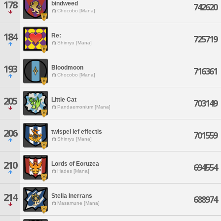
178
bindweed
742620
Chocobo [Mana]
184
Re:
725719
Shinryu [Mana]
193
Bloodmoon
716361
Chocobo [Mana]
205
Little Cat
703149
Pandaemonium [Mana]
206
twispel lef effectis
701559
Shinryu [Mana]
210
Lords of Eoruzea
694554
Hades [Mana]
214
Stella Inerrans
688974
Masamune [Mana]