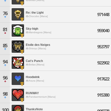
Belias [Mana]
76
Re: the Light
971448
Chocobo [Mana]
81
Sky-high
959040
Mandragora [Mana]
85
Etoile des Neiges
953797
Shinryu [Mana]
94
Cat's Punch
922902
Belias [Mana]
96
Hoodwink
917622
Asura [Mana]
98
RUNWAY
915380
Pandaemonium [Mana]
100
ThanksNote