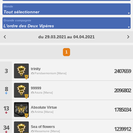
Monde
Tout sélectionner
Grande compagnie
L'ordre des Deux Vipères
du 29.03.2021 au 04.04.2021
1
trinity
3
2407659
Pandaemonium [Mana]
8
99999
2096802
Asura [Mana]
13
Absolute Virtue
1785034
Anima [Mana]
34
Sea of flowers
1239912
Masamune [Mana]