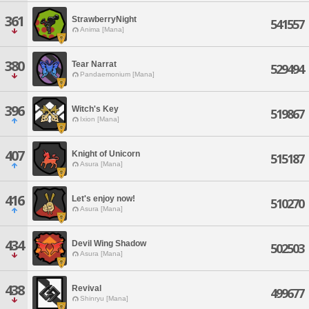
361
StrawberryNight
541557
Anima [Mana]
380
Tear Narrat
529494
Pandaemonium [Mana]
396
Witch's Key
519867
Ixion [Mana]
407
Knight of Unicorn
515187
Asura [Mana]
416
Let's enjoy now!
510270
Asura [Mana]
434
Devil Wing Shadow
502503
Asura [Mana]
438
Revival
499677
Shinryu [Mana]