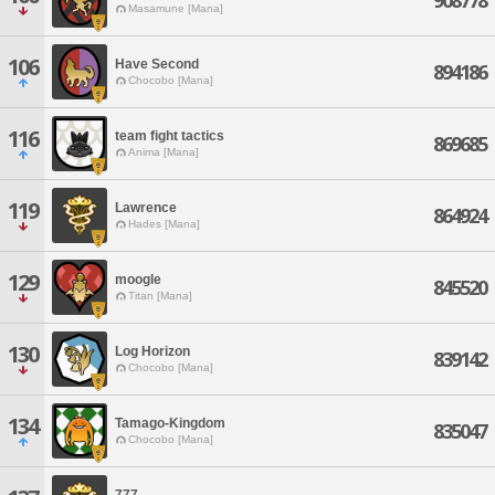
908778
Masamune [Mana]
106
Have Second
894186
Chocobo [Mana]
116
team fight tactics
869685
Anima [Mana]
119
Lawrence
864924
Hades [Mana]
129
moogle
845520
Titan [Mana]
130
Log Horizon
839142
Chocobo [Mana]
134
Tamago-Kingdom
835047
Chocobo [Mana]
777