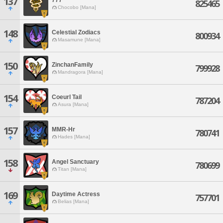
137
825465
Chocobo [Mana]
148
Celestial Zodiacs
800934
Masamune [Mana]
150
ZinchanFamily
799928
Mandragora [Mana]
154
Coeurl Tail
787204
Asura [Mana]
157
MMR-Hr
780741
Hades [Mana]
158
Angel Sanctuary
780699
Titan [Mana]
169
Daytime Actress
757701
Belias [Mana]