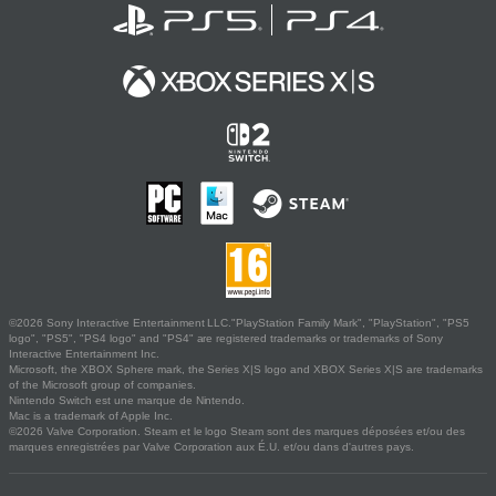
©2026 Sony Interactive Entertainment LLC."PlayStation Family Mark", "PlayStation", "PS5
logo", "PS5", "PS4 logo" and "PS4" are registered trademarks or trademarks of Sony
Interactive Entertainment Inc.
Microsoft, the XBOX Sphere mark, the Series X|S logo and XBOX Series X|S are trademarks
of the Microsoft group of companies.
Nintendo Switch est une marque de Nintendo.
Mac is a trademark of Apple Inc.
©2026 Valve Corporation. Steam et le logo Steam sont des marques déposées et/ou des
marques enregistrées par Valve Corporation aux É.U. et/ou dans d'autres pays.