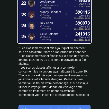
419536
22
Weeviltoots
Zone 30
Halicarnassus
30.11.2025 à 05h55
[Dynamis]
390116
Mandy Danders
23
Zone 30
Seraph
[Dynamis]
09.05.2026 à 19h58
390073
Rex Knoll
24
Zone 30
Seraph
[Dynamis]
23.01.2026 à 18h09
241316
Celie Lothaire
25
Zone 40
Maduin
[Dynamis]
17.10.2025 à 01h56
* Les classements sont mis à jour quotidiennement,
sauf en cas d'erreur lors de l'obtention des données.
* Les classements sont établis sur la base des scores
lorsque la zone 30 ou une zone plus avancée a été
atteinte.
* Les scores classés affichés à la connexion
concernent les incursions ayant dépassé la zone 30.
* Votre score est mis à jour uniquement lorsque vous
jouez dans votre Monde d'origine. Pensez à bien
vérifier où se trouve votre personnage, et si besoin, à
utiliser le voyage inter-Monde ou le voyage entre
centres de traitement de données avant de
commencer votre incursion dans un donjon sans fond.