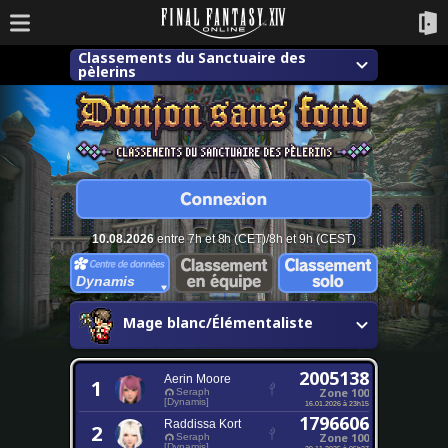
Classements du Sanctuaire des
pèlerins
10.08.2026
entre 7h et 8h (CET)/8h et 9h (CEST)
Dynamis
Mage blanc/Élémentaliste
2005138
Aerin Moore
1
Zone 100
Seraph
[Dynamis]
16.01.2026 à 23h15
1796606
Raddissa Kort
2
Zone 100
Seraph
[Dynamis]
29.11.2025 à 05h27