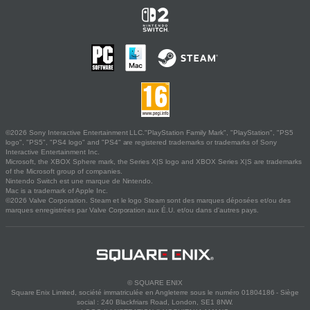
©2026 Sony Interactive Entertainment LLC."PlayStation Family Mark", "PlayStation", "PS5
logo", "PS5", "PS4 logo" and "PS4" are registered trademarks or trademarks of Sony
Interactive Entertainment Inc.
Microsoft, the XBOX Sphere mark, the Series X|S logo and XBOX Series X|S are trademarks
of the Microsoft group of companies.
Nintendo Switch est une marque de Nintendo.
Mac is a trademark of Apple Inc.
©2026 Valve Corporation. Steam et le logo Steam sont des marques déposées et/ou des
marques enregistrées par Valve Corporation aux É.U. et/ou dans d'autres pays.
© SQUARE ENIX
Square Enix Limited, société immatriculée en Angleterre sous le numéro 01804186 - Siège
social : 240 Blackfriars Road, London, SE1 8NW.