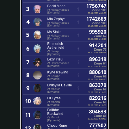
1756747
Becki Moon
3
Zone 100
Halicarnassus
[Dynamis]
26.11.2025 à 05h38
1742669
Mia Zephyr
4
Zone 100
Halicarnassus
[Dynamis]
15.10.2025 à 06h06
995920
Ms Stake
5
Zone 67
Halicarnassus
[Dynamis]
04.05.2026 à 13h10
Emmerich
914201
6
Aetherfield
Zone 79
Seraph
29.10.2025 à 04h35
[Dynamis]
896319
Lexy Yisui
7
Zone 64
Halicarnassus
[Dynamis]
13.10.2025 à 23h56
880610
Kyne Icewind
8
Zone 68
Seraph
[Dynamis]
29.11.2025 à 00h20
863379
Drusylla Deville
9
Zone 69
Maduin
[Dynamis]
09.02.2026 à 15h59
829216
Lil Lyrae
10
Zone 68
Marilith
[Dynamis]
21.02.2026 à 13h36
Failbhe
804633
11
Blackwind
Zone 65
Maduin
15.10.2025 à 23h19
[Dynamis]
777502
Choco Rune
12