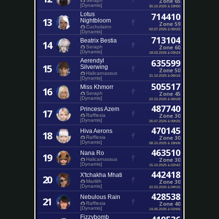
Zone 65
Seraph
[Dynamis]
30.10.2025 à 19h50
Lotus
714410
13
Nightbloom
Zone 59
Cuchulainn
02.07.2026 à 05h33
[Dynamis]
713104
Beatrix Bestia
14
Zone 60
Seraph
[Dynamis]
18.03.2026 à 03h24
Aerendyl
635599
15
Silverwing
Zone 50
Halicarnassus
31.10.2025 à 06h16
[Dynamis]
505517
Miss Khmorr
16
Zone 45
Seraph
[Dynamis]
22.10.2025 à 06h28
487740
Princess Azem
17
Zone 30
Rafflesia
[Dynamis]
26.07.2026 à 00h25
470145
Hiva Aerons
18
Zone 30
Rafflesia
[Dynamis]
08.10.2025 à 18h06
463510
Nana Ro
19
Zone 30
Halicarnassus
[Dynamis]
15.10.2025 à 02h42
442418
X'tchakha Mhati
20
Zone 30
Marilith
[Dynamis]
22.03.2026 à 04h15
428538
Nebulous Rain
21
Zone 40
Rafflesia
[Dynamis]
14.05.2026 à 01h56
Fizzybomb