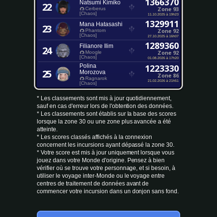
1366370
Natsumi Kimiko
22
Zone 93
Cerberus
[Chaos]
11.10.2025 à 19h23
1329911
Mana Hatasashi
23
Zone 92
Phantom
[Chaos]
27.10.2025 à 16h07
1289360
Filianore Ilim
24
Zone 92
Moogle
[Chaos]
01.08.2026 à 17h20
Polina
1223330
25
Morozova
Zone 86
Ragnarok
21.02.2026 à 21h51
[Chaos]
* Les classements sont mis à jour quotidiennement,
sauf en cas d'erreur lors de l'obtention des données.
* Les classements sont établis sur la base des scores
lorsque la zone 30 ou une zone plus avancée a été
atteinte.
* Les scores classés affichés à la connexion
concernent les incursions ayant dépassé la zone 30.
* Votre score est mis à jour uniquement lorsque vous
jouez dans votre Monde d'origine. Pensez à bien
vérifier où se trouve votre personnage, et si besoin, à
utiliser le voyage inter-Monde ou le voyage entre
centres de traitement de données avant de
commencer votre incursion dans un donjon sans fond.