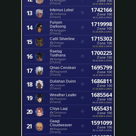
Zone 100
Spriggan
[Chaos]
10.11.2025 à 19h30
1742166
Infernus Lebel
13
Zone 100
Cerberus
[Chaos]
18.11.2025 à 20h53
Furiyon
1719998
14
Darksong
Zone 100
Spriggan
21.10.2025 à 22h21
[Chaos]
1715302
Callil Silverline
15
Zone 100
Omega
[Chaos]
10.11.2025 à 23h40
Raelag
1700225
16
Tuidhana
Zone 100
Spriggan
09.10.2025 à 21h58
[Chaos]
1695799
Qmas Cerulean
17
Zone 100
Ragnarok
[Chaos]
14.10.2025 à 23h30
1686811
Dullahan Duinn
18
Zone 100
Louisoix
[Chaos]
27.10.2025 à 19h32
1685564
Wreather Leafer
19
Zone 100
Phantom
[Chaos]
05.03.2026 à 22h55
1655431
Chiye Laqi
20
Zone 100
Cerberus
[Chaos]
22.03.2026 à 14h43
Gaagi
1591099
21
Cloudweaver
Zone 100
Ragnarok
25.11.2025 à 12h36
[Chaos]