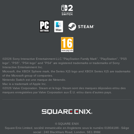
©2026 Sony Interactive Entertainment LLC."PlayStation Family Mark", "PlayStation", "PS5
logo", "PS5", "PS4 logo" and "PS4" are registered trademarks or trademarks of Sony
Interactive Entertainment Inc.
Microsoft, the XBOX Sphere mark, the Series X|S logo and XBOX Series X|S are trademarks
of the Microsoft group of companies.
Nintendo Switch est une marque de Nintendo.
Mac is a trademark of Apple Inc.
©2026 Valve Corporation. Steam et le logo Steam sont des marques déposées et/ou des
marques enregistrées par Valve Corporation aux É.U. et/ou dans d'autres pays.
© SQUARE ENIX
Square Enix Limited, société immatriculée en Angleterre sous le numéro 01804186 - Siège
social : 240 Blackfriars Road, London, SE1 8NW.