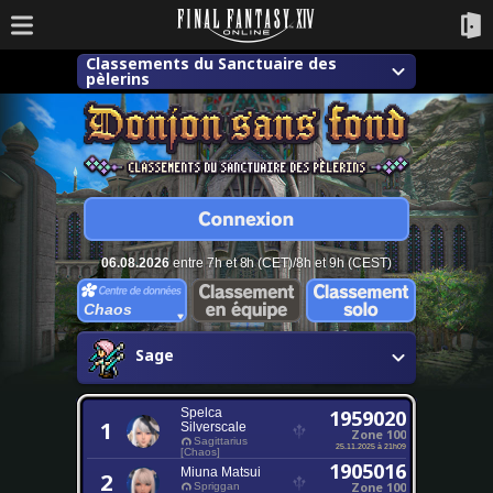
Classements du Sanctuaire des
pèlerins
06.08.2026
entre 7h et 8h (CET)/8h et 9h (CEST)
Chaos
Sage
Spelca
1959020
1
Silverscale
Zone 100
Sagittarius
25.11.2025 à 21h09
[Chaos]
1905016
Miuna Matsui
2
Zone 100
Spriggan