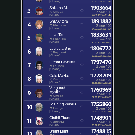
[Chaos]
17.10.2025 à 01h48
1903664
Shizuha Aki
3
Zone 100
Omega
[Chaos]
06.11.2025 à 11h44
1891882
Shiv Antora
4
Zone 100
Phantom
[Chaos]
14.03.2026 à 14h54
1833631
Lavo Taru
5
Zone 100
Phantom
[Chaos]
25.10.2025 à 00h00
1806772
Lucrecia Shu
6
Zone 100
Ragnarok
[Chaos]
10.11.2025 à 21h53
1797470
Elenor Lavellan
7
Zone 100
Louisoix
[Chaos]
29.10.2025 à 09h09
1778709
Cele Maybe
8
Zone 100
Omega
[Chaos]
29.10.2025 à 02h19
Vanguard
1760969
9
Mystic
Zone 100
Omega
02.11.2025 à 23h55
[Chaos]
1755860
Scalding Waters
10
Zone 100
Omega
[Chaos]
21.12.2025 à 21h38
1748901
Ctathli Thunn
11
Zone 100
Spriggan
[Chaos]
10.12.2025 à 00h17
1748815
Bright Light
12