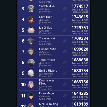
29.10.2024 à 11h58
[Elemental]
1774917
Sorath Miya
3
Sous-sol 100
Kujata
[Elemental]
24.08.2025 à 05h16
1743615
Sora Rain
4
Sous-sol 100
Kujata
[Elemental]
26.05.2025 à 15h16
1729751
Liz Gillies
5
Sous-sol 100
Kujata
[Elemental]
29.04.2023 à 18h05
1709334
Traveler Kai
6
Sous-sol 100
Atomos
[Elemental]
28.05.2024 à 02h34
1699820
Himmel Mitte
7
Sous-sol 100
Typhon
[Elemental]
15.09.2023 à 18h44
1688638
Tarex Youva
8
Sous-sol 100
Tonberry
[Elemental]
13.03.2023 à 17h00
1680754
Emilie Riviere
9
Sous-sol 100
Carbuncle
[Elemental]
23.04.2024 à 12h34
Doomsayer
1663756
10
Kikoo
Sous-sol 100
Tonberry
04.10.2024 à 15h18
[Elemental]
1644285
Extra Mage
11
Sous-sol 100
Garuda
[Elemental]
13.03.2023 à 16h48
1619189
Mellua Tallfing
12