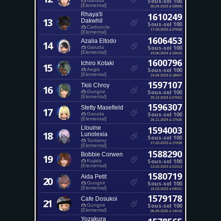
Sous-sol 100
Garuda
[Elemental]
30.04.2023 à 03h05
Rhaya'li
1610249
13
Dakwhil
Sous-sol 100
Carbuncle
17.03.2023 à 07h58
[Elemental]
1606453
Azalia Eltodo
14
Sous-sol 100
Garuda
[Elemental]
19.06.2024 à 10h15
1600796
Ichiro Kotaki
15
Sous-sol 100
Aegis
[Elemental]
19.04.2023 à 18h57
1597107
Tkiii Chroy
16
Sous-sol 100
Gungnir
[Elemental]
29.12.2023 à 07h52
1596307
Stetty Masefield
17
Sous-sol 100
Garuda
[Elemental]
26.11.2024 à 17h26
Llouine
1594003
18
Lunolexia
Sous-sol 100
Tonberry
17.03.2023 à 17h38
[Elemental]
1588290
Bobbie Corwen
19
Sous-sol 100
Kujata
[Elemental]
13.03.2023 à 01h13
1580719
Aida Petit
20
Sous-sol 100
Gungnir
[Elemental]
15.03.2023 à 04h21
1579178
Cafe Dosukoi
21
Sous-sol 100
Gungnir
[Elemental]
06.09.2025 à 14h16
Yozakura