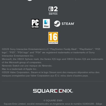
©2026 Sony Interactive Entertainment LLC."PlayStation Family Mark", "PlayStation", "PS5
logo", "PS5", "PS4 logo" and "PS4" are registered trademarks or trademarks of Sony
Interactive Entertainment Inc.
Microsoft, the XBOX Sphere mark, the Series X|S logo and XBOX Series X|S are trademarks
of the Microsoft group of companies.
Nintendo Switch est une marque de Nintendo.
Mac is a trademark of Apple Inc.
©2026 Valve Corporation. Steam et le logo Steam sont des marques déposées et/ou des
marques enregistrées par Valve Corporation aux É.U. et/ou dans d'autres pays.
© SQUARE ENIX
Square Enix Limited, société immatriculée en Angleterre sous le numéro 01804186 - Siège