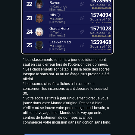
1578565
22
Raven
Sous-sol 100
Carbuncle
19.03.2023 à 15h22
[Elemental]
1574094
Istis Qu
23
Sous-sol 100
Garuda
[Elemental]
10.05.2023 à 18h18
1571028
Gerda Hertz
24
Sous-sol 100
Typhon
[Elemental]
31.03.2023 à 14h48
1559468
Laekker Mad
25
Sous-sol 100
Gungnir
[Elemental]
01.11.2025 à 12h26
* Les classements sont mis à jour quotidiennement,
sauf en cas d'erreur lors de l'obtention des données.
* Les classements sont établis sur la base des scores
lorsque le sous-sol 30 ou un étage plus profond a été
atteint.
* Les scores classés affichés à la connexion
concernent les incursions ayant dépassé le sous-sol
30.
* Votre score est mis à jour uniquement lorsque vous
jouez dans votre Monde d'origine. Pensez à bien
vérifier où se trouve votre personnage, et si besoin, à
utiliser le voyage inter-Monde ou le voyage entre
centres de traitement de données avant de
commencer votre incursion dans un donjon sans fond.