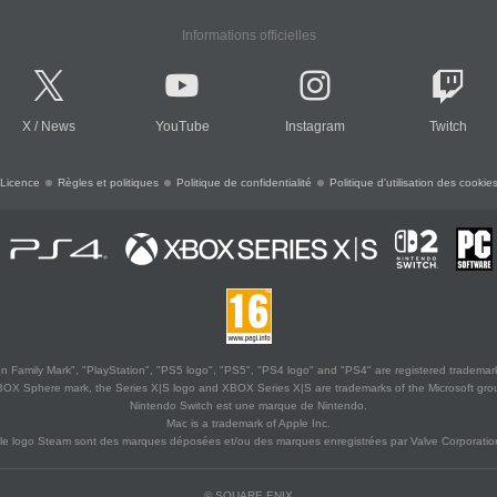
Informations officielles
X
/
News
YouTube
Instagram
Twitch
Licence
Règles et politiques
Politique de confidentialité
Politique d'utilisation des cookie
 Family Mark", "PlayStation", "PS5 logo", "PS5", "PS4 logo" and "PS4" are registered trademark
XBOX Sphere mark, the Series X|S logo and XBOX Series X|S are trademarks of the Microsoft gro
Nintendo Switch est une marque de Nintendo.
Mac is a trademark of Apple Inc.
le logo Steam sont des marques déposées et/ou des marques enregistrées par Valve Corporation
© SQUARE ENIX