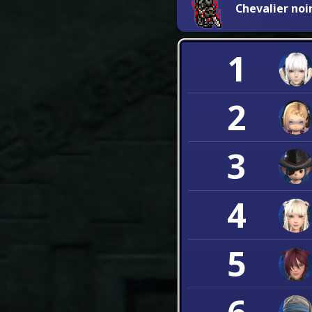
Chevalier noi
1
2
3
4
5