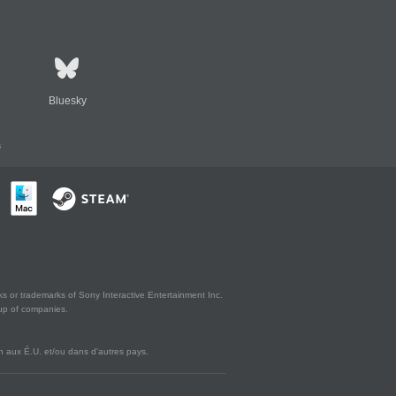
Bluesky
s
s or trademarks of Sony Interactive Entertainment Inc.
up of companies.
 aux É.U. et/ou dans d'autres pays.