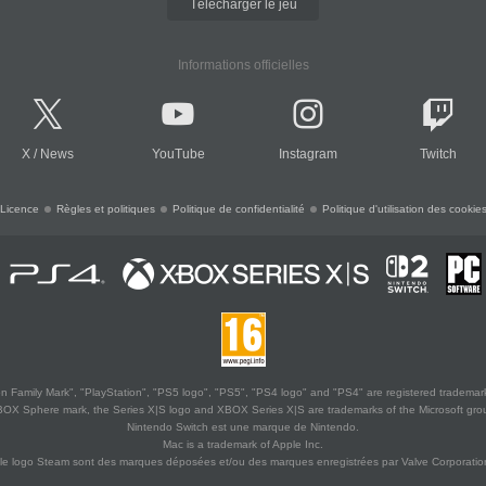
Télécharger le jeu
Informations officielles
X
/
News
YouTube
Instagram
Twitch
Licence
Règles et politiques
Politique de confidentialité
Politique d'utilisation des cookie
 Family Mark", "PlayStation", "PS5 logo", "PS5", "PS4 logo" and "PS4" are registered trademark
XBOX Sphere mark, the Series X|S logo and XBOX Series X|S are trademarks of the Microsoft gro
Nintendo Switch est une marque de Nintendo.
Mac is a trademark of Apple Inc.
le logo Steam sont des marques déposées et/ou des marques enregistrées par Valve Corporation