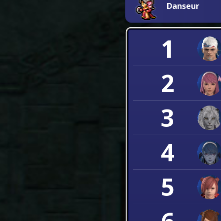
Danseur
1
2
3
4
5