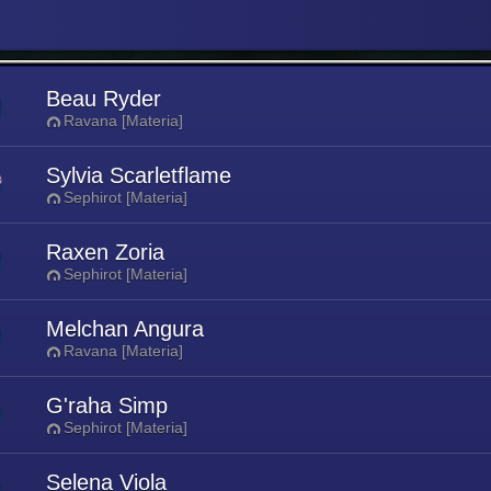
Beau Ryder
Ravana [Materia]
Sylvia Scarletflame
Sephirot [Materia]
Raxen Zoria
Sephirot [Materia]
Melchan Angura
Ravana [Materia]
G'raha Simp
Sephirot [Materia]
Selena Viola