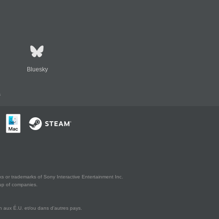
Bluesky
s
s or trademarks of Sony Interactive Entertainment Inc.
up of companies.
 aux É.U. et/ou dans d'autres pays.