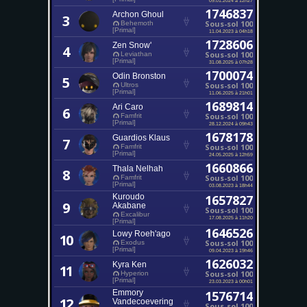
1746837
Archon Ghoul
3
Sous-sol 100
Behemoth
[Primal]
11.04.2023 à 04h18
1728606
Zen Snow'
4
Sous-sol 100
Leviathan
[Primal]
31.08.2025 à 07h28
1700074
Odin Bronston
5
Sous-sol 100
Ultros
[Primal]
11.06.2025 à 21h01
1689814
Ari Caro
6
Sous-sol 100
Famfrit
[Primal]
28.12.2024 à 09h43
1678178
Guardios Klaus
7
Sous-sol 100
Famfrit
[Primal]
24.05.2025 à 12h59
1660866
Thala Nelhah
8
Sous-sol 100
Famfrit
[Primal]
03.08.2023 à 18h44
Kuroudo
1657827
9
Akabane
Sous-sol 100
Excalibur
17.08.2025 à 11h20
[Primal]
1646526
Lowy Roeh'ago
10
Sous-sol 100
Exodus
[Primal]
09.04.2023 à 19h46
1626032
Kyra Ken
11
Sous-sol 100
Hyperion
[Primal]
23.03.2023 à 00h01
Emmory
1576714
12
Vandecoevering
Sous-sol 100