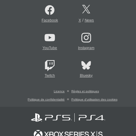
/
Facebook
X
News
YouTube
Instagram
Twitch
Bluesky
Licence
Règles et politiques
Politique de confidentialité
Politique d'utilisation des cookies