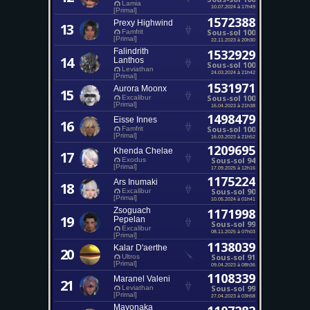
Lamia
10.07.2024 à 17h49
[Primal]
1572388
Prexy Highwind
13
Sous-sol 100
Famfrit
[Primal]
22.11.2023 à 20h30
Falindrith
1532929
14
Lanthos
Sous-sol 100
Leviathan
24.03.2024 à 21h42
[Primal]
1531971
Aurora Moonx
15
Sous-sol 100
Excalibur
[Primal]
16.04.2023 à 21h38
1498479
Eisse Innes
16
Sous-sol 100
Famfrit
[Primal]
16.03.2023 à 21h52
1209695
Khenda Chelae
17
Sous-sol 94
Exodus
[Primal]
17.09.2025 à 12h16
1175224
Ars Inumaki
18
Sous-sol 90
Excalibur
[Primal]
10.05.2024 à 01h41
Zsoguach
1171998
19
Pepelan
Sous-sol 99
Excalibur
08.11.2025 à 07h03
[Primal]
1138039
Kalar D'aerthe
20
Sous-sol 91
Ultros
[Primal]
09.04.2023 à 08h36
1108339
Maranel Valeni
21
Sous-sol 99
Leviathan
[Primal]
27.04.2023 à 03h58
Mayonaka