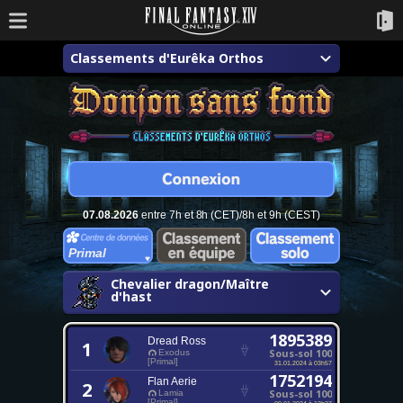
Classements d'Eurêka Orthos
07.08.2026
entre 7h et 8h (CET)/8h et 9h (CEST)
Primal
Chevalier dragon/Maître
d'hast
1895389
Dread Ross
1
Sous-sol 100
Exodus
[Primal]
31.01.2024 à 03h57
1752194
Flan Aerie
2
Sous-sol 100
Lamia
[Primal]
09.01.2024 à 12h27