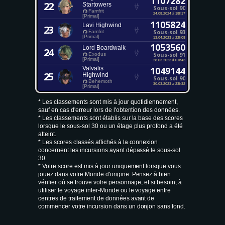
1107282
22
Startowers
Sous-sol 90
Famfrit
24.08.2024 à 18h17
[Primal]
1105824
Lavi Highwind
23
Sous-sol 93
Famfrit
[Primal]
13.04.2023 à 22h08
1053560
Lord Boardwalk
24
Sous-sol 91
Exodus
[Primal]
28.03.2023 à 01h43
Valvalis
1049144
25
Highwind
Sous-sol 90
Behemoth
30.03.2023 à 23h32
[Primal]
* Les classements sont mis à jour quotidiennement,
sauf en cas d'erreur lors de l'obtention des données.
* Les classements sont établis sur la base des scores
lorsque le sous-sol 30 ou un étage plus profond a été
atteint.
* Les scores classés affichés à la connexion
concernent les incursions ayant dépassé le sous-sol
30.
* Votre score est mis à jour uniquement lorsque vous
jouez dans votre Monde d'origine. Pensez à bien
vérifier où se trouve votre personnage, et si besoin, à
utiliser le voyage inter-Monde ou le voyage entre
centres de traitement de données avant de
commencer votre incursion dans un donjon sans fond.