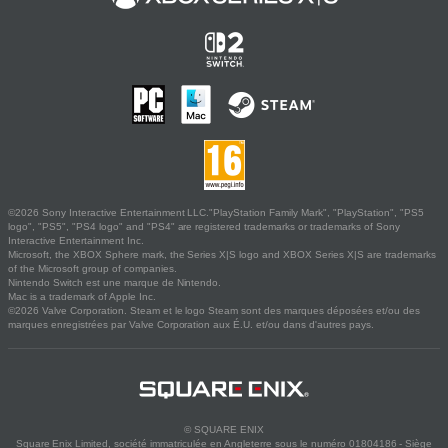
©2026 Sony Interactive Entertainment LLC."PlayStation Family Mark", "PlayStation", "PS5
logo", "PS5", "PS4 logo" and "PS4" are registered trademarks or trademarks of Sony
Interactive Entertainment Inc.
Microsoft, the XBOX Sphere mark, the Series X|S logo and XBOX Series X|S are trademarks
of the Microsoft group of companies.
Nintendo Switch est une marque de Nintendo.
Mac is a trademark of Apple Inc.
©2026 Valve Corporation. Steam et le logo Steam sont des marques déposées et/ou des
marques enregistrées par Valve Corporation aux É.U. et/ou dans d'autres pays.
© SQUARE ENIX
Square Enix Limited, société immatriculée en Angleterre sous le numéro 01804186 - Siège