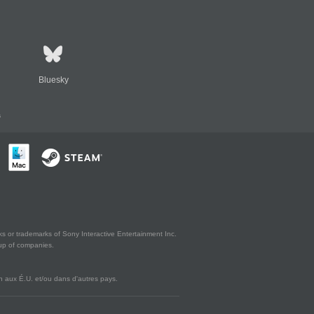
Bluesky
s
s or trademarks of Sony Interactive Entertainment Inc.
up of companies.
 aux É.U. et/ou dans d'autres pays.