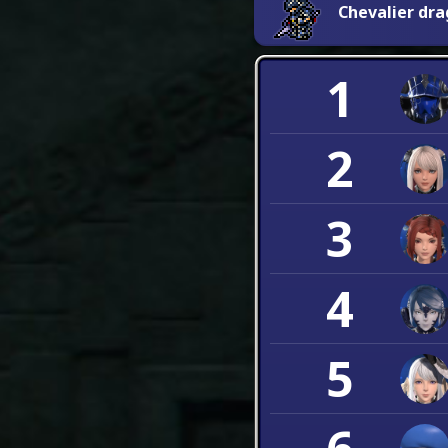
Chevalier dra
1
2
3
4
5