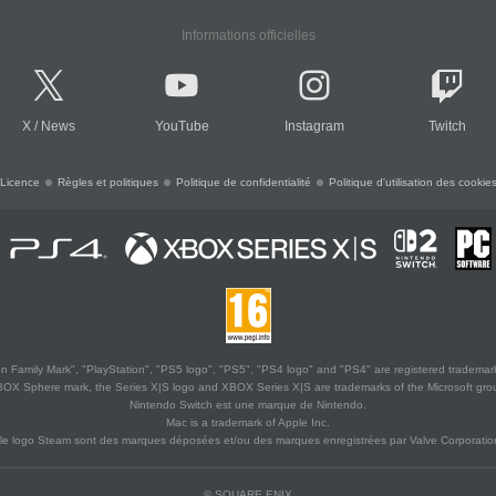
Informations officielles
X
/
News
YouTube
Instagram
Twitch
Licence
Règles et politiques
Politique de confidentialité
Politique d'utilisation des cookie
 Family Mark", "PlayStation", "PS5 logo", "PS5", "PS4 logo" and "PS4" are registered trademark
XBOX Sphere mark, the Series X|S logo and XBOX Series X|S are trademarks of the Microsoft gro
Nintendo Switch est une marque de Nintendo.
Mac is a trademark of Apple Inc.
le logo Steam sont des marques déposées et/ou des marques enregistrées par Valve Corporation
© SQUARE ENIX