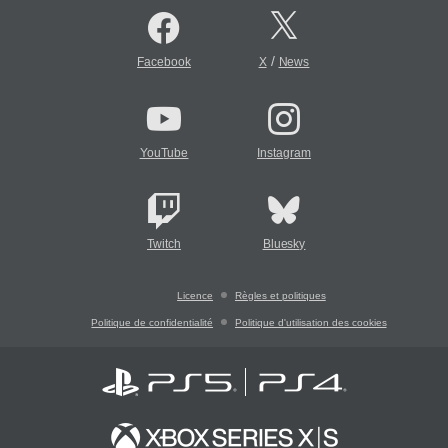
/
Facebook
X
News
YouTube
Instagram
Twitch
Bluesky
Licence
Règles et politiques
Politique de confidentialité
Politique d'utilisation des cookies