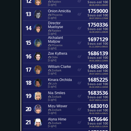
12
Sous-sol 100
Raiden
[Light]
08.05.2026 à 05h00
1759000
Onion Amicitia
13
Sous-sol 100
Phoenix
[Light]
28.07.2024 à 17h58
Director
1750336
14
Muelsyse
Sous-sol 100
Raiden
16.09.2024 à 20h39
[Light]
Alchalant
1697129
15
Matijow
Sous-sol 100
Phoenix
01.11.2024 à 05h22
[Light]
1686139
Zoe Kythera
16
Sous-sol 100
Odin
[Light]
04.01.2026 à 12h55
1685808
William Clarke
17
Sous-sol 100
Zodiark
[Light]
29.07.2024 à 12h59
1685225
Kinara Orchida
18
Sous-sol 100
Lich
[Light]
05.02.2025 à 16h58
1683536
Nia Smiles
19
Sous-sol 100
Zodiark
[Light]
15.07.2024 à 11h29
1683010
Mizu Wisver
20
Sous-sol 100
Zodiark
[Light]
05.02.2025 à 03h21
1676646
Alyna Hime
21
Sous-sol 100
Zodiark
[Light]
24.06.2025 à 12h34