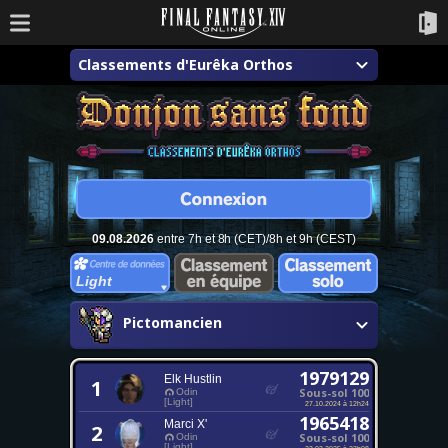
Classements d'Eurêka Orthos
09.08.2026
entre 7h et 8h (CET)/8h et 9h (CEST)
Light
Pictomancien
1979129
Elk Hustlin
1
Sous-sol 100
Odin
[Light]
27.10.2024 à 12h24
1965418
Marci X'
2
Sous-sol 100
Odin
[Light]
23.03.2025 à 23h08