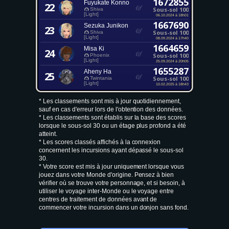
1672855
Fuyukate Konno
22
Sous-sol 100
Shiva
[Light]
06.10.2024 à 18h01
1667690
Sezuka Junikon
23
Sous-sol 100
Shiva
[Light]
08.09.2024 à 17h40
1664659
Misa Ki
24
Sous-sol 100
Phoenix
[Light]
25.09.2024 à 20h05
1655287
Aheny Ha
25
Sous-sol 100
Twintania
[Light]
10.02.2025 à 18h43
* Les classements sont mis à jour quotidiennement,
sauf en cas d'erreur lors de l'obtention des données.
* Les classements sont établis sur la base des scores
lorsque le sous-sol 30 ou un étage plus profond a été
atteint.
* Les scores classés affichés à la connexion
concernent les incursions ayant dépassé le sous-sol
30.
* Votre score est mis à jour uniquement lorsque vous
jouez dans votre Monde d'origine. Pensez à bien
vérifier où se trouve votre personnage, et si besoin, à
utiliser le voyage inter-Monde ou le voyage entre
centres de traitement de données avant de
commencer votre incursion dans un donjon sans fond.