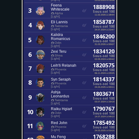
Feena
1888908
3
Whitescale
Sous-sol 100
Alpha
11.02.2026 à 18h44
[Light]
1858787
Eli Lannis
4
Sous-sol 100
Twintania
[Light]
24.07.2024 à 21h47
Kalidra
1846200
5
Romanicus
Sous-sol 100
Odin
31.03.2026 à 00h07
[Light]
1834120
Zexi Teru
6
Sous-sol 100
Shiva
[Light]
02.09.2024 à 00h42
1820575
Leih'li Relanah
7
Sous-sol 100
Phoenix
[Light]
06.11.2024 à 22h25
1814337
Syn Seraph
8
Sous-sol 100
Phoenix
[Light]
24.03.2025 à 00h11
Ashja
1803671
9
Leonardus
Sous-sol 100
Twintania
03.07.2024 à 15h18
[Light]
1790767
Raiku Hgiart
10
Sous-sol 100
Odin
[Light]
14.07.2024 à 04h10
1785492
Red John
11
Sous-sol 100
Phoenix
[Light]
24.03.2025 à 01h15
1768288
Mu Feng