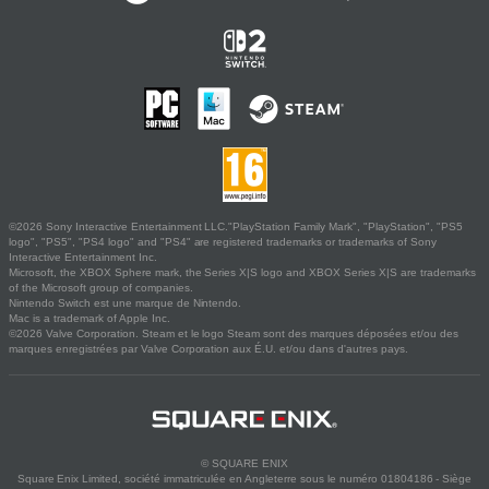
©2026 Sony Interactive Entertainment LLC."PlayStation Family Mark", "PlayStation", "PS5
logo", "PS5", "PS4 logo" and "PS4" are registered trademarks or trademarks of Sony
Interactive Entertainment Inc.
Microsoft, the XBOX Sphere mark, the Series X|S logo and XBOX Series X|S are trademarks
of the Microsoft group of companies.
Nintendo Switch est une marque de Nintendo.
Mac is a trademark of Apple Inc.
©2026 Valve Corporation. Steam et le logo Steam sont des marques déposées et/ou des
marques enregistrées par Valve Corporation aux É.U. et/ou dans d'autres pays.
© SQUARE ENIX
Square Enix Limited, société immatriculée en Angleterre sous le numéro 01804186 - Siège