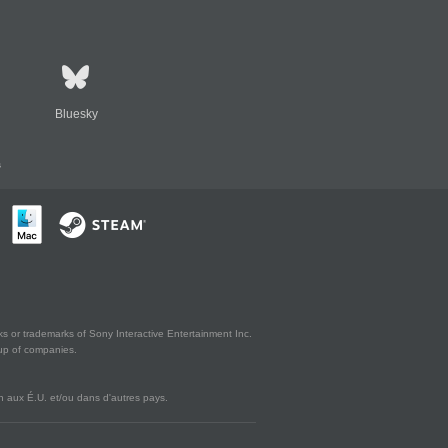
Bluesky
s
s or trademarks of Sony Interactive Entertainment Inc.
up of companies.
 aux É.U. et/ou dans d'autres pays.