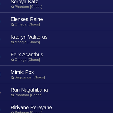
Soroya Katz
Phantom [Chaos]
Elensea Raine
Omega [Chaos]
Kaeryn Valaerus
Moogle [Chaos]
Felix Acanthus
Omega [Chaos]
Mimic Pox
Sagittarius [Chaos]
Ruri Nagahibana
Phantom [Chaos]
Ririyane Rereyane
Spriggan [Chaos]