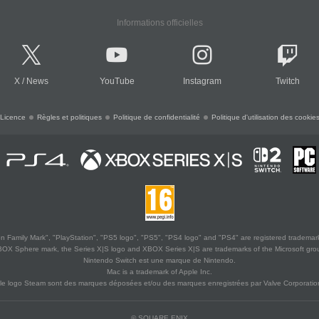
Informations officielles
X
/
News
YouTube
Instagram
Twitch
Licence
Règles et politiques
Politique de confidentialité
Politique d'utilisation des cookie
 Family Mark", "PlayStation", "PS5 logo", "PS5", "PS4 logo" and "PS4" are registered trademark
XBOX Sphere mark, the Series X|S logo and XBOX Series X|S are trademarks of the Microsoft gro
Nintendo Switch est une marque de Nintendo.
Mac is a trademark of Apple Inc.
le logo Steam sont des marques déposées et/ou des marques enregistrées par Valve Corporation
© SQUARE ENIX