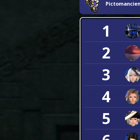
Pictomancie
1
2
3
4
5