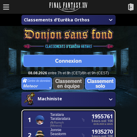
Classements d'Eurêka Orthos
08.08.2026
entre 7h et 8h (CET)/8h et 9h (CEST)
Meteor
Machiniste
Taratara
1955761
1
Tarataratara
Sous-sol 100
Ramuh
18.05.2023 à 16h25
[Meteor]
Jonnie
1935270
2
Seastorm
Sous-sol 100