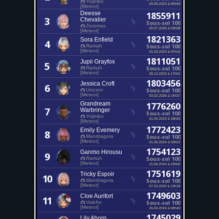
Yojimbo
29.09.2024 à 00h49
[Meteor]
Deesse
1855911
3
Chevalier
Sous-sol 100
Zeromus
20.07.2026 à 03h38
[Meteor]
1821363
Sora Enfield
4
Sous-sol 100
Ramuh
[Meteor]
01.03.2024 à 07h16
1811051
Jupii Grayfox
5
Sous-sol 100
Ramuh
[Meteor]
28.12.2023 à 17h01
1803456
Jessica Croft
6
Sous-sol 100
Unicorn
[Meteor]
03.02.2026 à 14h37
Grandream
1776260
7
Warbringer
Sous-sol 100
Yojimbo
01.04.2023 à 18h26
[Meteor]
1772423
Emily Evemery
8
Sous-sol 100
Mandragora
[Meteor]
01.05.2024 à 03h22
1754123
Ganmo Hirousu
9
Sous-sol 100
Ramuh
[Meteor]
15.06.2024 à 23h56
1751619
Tricky Espoir
10
Sous-sol 100
Mandragora
[Meteor]
07.02.2024 à 13h18
1749603
Cloe Aurifort
11
Sous-sol 100
Valefor
[Meteor]
26.04.2024 à 08h40
1745029
Lily Ahorn