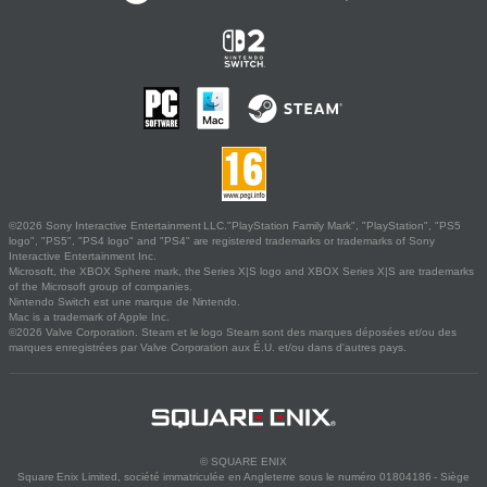
©2026 Sony Interactive Entertainment LLC."PlayStation Family Mark", "PlayStation", "PS5
logo", "PS5", "PS4 logo" and "PS4" are registered trademarks or trademarks of Sony
Interactive Entertainment Inc.
Microsoft, the XBOX Sphere mark, the Series X|S logo and XBOX Series X|S are trademarks
of the Microsoft group of companies.
Nintendo Switch est une marque de Nintendo.
Mac is a trademark of Apple Inc.
©2026 Valve Corporation. Steam et le logo Steam sont des marques déposées et/ou des
marques enregistrées par Valve Corporation aux É.U. et/ou dans d'autres pays.
© SQUARE ENIX
Square Enix Limited, société immatriculée en Angleterre sous le numéro 01804186 - Siège