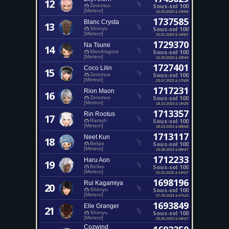
12
Sous-sol 100
Zeromus
[Meteor]
15.03.2023 à 14h54
1737585
Blanc Crysta
13
Sous-sol 100
Shinryu
[Meteor]
22.01.2024 à 14h07
1729370
Na Tsune
14
Sous-sol 100
Mandragora
[Meteor]
15.03.2023 à 19h44
1727401
Coco Lilin
15
Sous-sol 100
Zeromus
[Meteor]
23.07.2023 à 17h09
1717231
Rion Maon
16
Sous-sol 100
Zeromus
[Meteor]
18.10.2023 à 14h25
1713357
Rin Rootus
17
Sous-sol 100
Ramuh
[Meteor]
18.03.2023 à 08h58
1713117
Neet Kun
18
Sous-sol 100
Belias
[Meteor]
23.08.2023 à 08h47
1712233
Haru Aon
19
Sous-sol 100
Belias
[Meteor]
02.02.2025 à 14h27
1698196
Rui Kagamiya
20
Sous-sol 100
Shinryu
[Meteor]
27.09.2024 à 07h23
1693849
Elle Granger
21
Sous-sol 100
Shinryu
[Meteor]
03.05.2023 à 04h27
Cozwind