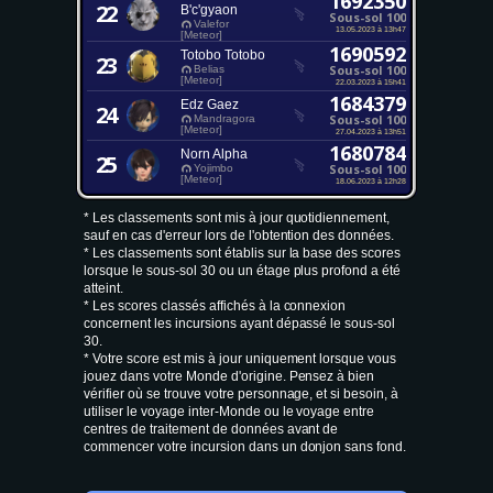
1692350
22
B'c'gyaon
Sous-sol 100
Valefor
13.05.2023 à 13h47
[Meteor]
1690592
Totobo Totobo
23
Sous-sol 100
Belias
[Meteor]
22.03.2023 à 15h41
1684379
Edz Gaez
24
Sous-sol 100
Mandragora
[Meteor]
27.04.2023 à 13h51
1680784
Norn Alpha
25
Sous-sol 100
Yojimbo
[Meteor]
18.06.2023 à 12h28
* Les classements sont mis à jour quotidiennement,
sauf en cas d'erreur lors de l'obtention des données.
* Les classements sont établis sur la base des scores
lorsque le sous-sol 30 ou un étage plus profond a été
atteint.
* Les scores classés affichés à la connexion
concernent les incursions ayant dépassé le sous-sol
30.
* Votre score est mis à jour uniquement lorsque vous
jouez dans votre Monde d'origine. Pensez à bien
vérifier où se trouve votre personnage, et si besoin, à
utiliser le voyage inter-Monde ou le voyage entre
centres de traitement de données avant de
commencer votre incursion dans un donjon sans fond.