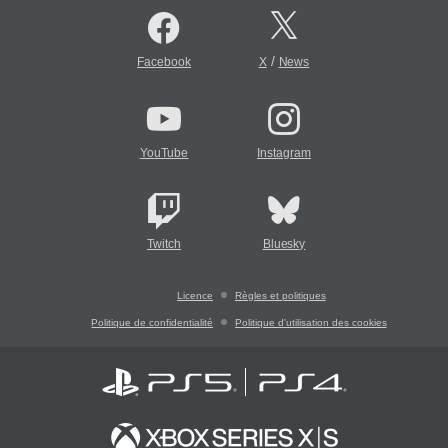
/
Facebook
X
News
YouTube
Instagram
Twitch
Bluesky
Licence
Règles et politiques
Politique de confidentialité
Politique d'utilisation des cookies