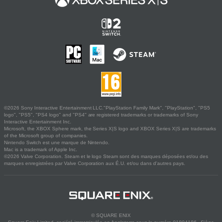
©2026 Sony Interactive Entertainment LLC."PlayStation Family Mark", "PlayStation", "PS5
logo", "PS5", "PS4 logo" and "PS4" are registered trademarks or trademarks of Sony
Interactive Entertainment Inc.
Microsoft, the XBOX Sphere mark, the Series X|S logo and XBOX Series X|S are trademarks
of the Microsoft group of companies.
Nintendo Switch est une marque de Nintendo.
Mac is a trademark of Apple Inc.
©2026 Valve Corporation. Steam et le logo Steam sont des marques déposées et/ou des
marques enregistrées par Valve Corporation aux É.U. et/ou dans d'autres pays.
© SQUARE ENIX