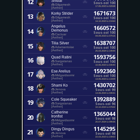
12
Shibal
Sous-sol 100
Gilgamesh
17.05.2023 à 02h58
[Aether]
1671673
Korky Strider
13
Sous-sol 100
Gilgamesh
[Aether]
14.10.2023 à 21h50
Angelus
1660572
14
Demonus
Sous-sol 100
Cactuar
04.09.2023 à 07h16
[Aether]
1638707
Tilia Silver
15
Sous-sol 100
Adamantoise
[Aether]
25.03.2024 à 14h44
1593756
Quad Ratini
16
Sous-sol 100
Sargatanas
[Aether]
10.06.2023 à 03h40
1592360
Ese Arelius
17
Sous-sol 100
Midgardsormr
[Aether]
13.05.2023 à 11h09
1430702
Shami Ko
18
Sous-sol 99
Jenova
[Aether]
14.06.2024 à 03h31
1392889
Cole Squeaker
19
Sous-sol 96
Sargatanas
[Aether]
10.10.2024 à 07h02
Catherine
1365044
20
Ironfist
Sous-sol 98
Midgardsormr
20.07.2024 à 09h35
[Aether]
1145295
Dingy Dingus
21
Sous-sol 98
Jenova
[Aether]
22.03.2023 à 23h53