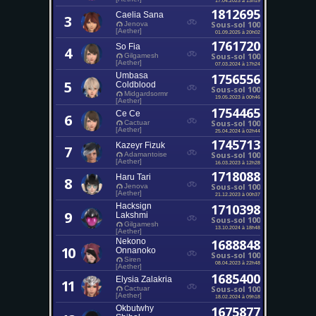
1812695
Caelia Sana
3
Sous-sol 100
Jenova
[Aether]
01.09.2025 à 20h02
1761720
So Fia
4
Sous-sol 100
Gilgamesh
[Aether]
07.03.2024 à 17h24
Umbasa
1756556
5
Coldblood
Sous-sol 100
Midgardsormr
19.05.2023 à 00h46
[Aether]
1754465
Ce Ce
6
Sous-sol 100
Cactuar
[Aether]
25.04.2024 à 02h44
1745713
Kazeyr Fizuk
7
Sous-sol 100
Adamantoise
[Aether]
16.03.2023 à 12h28
1718088
Haru Tari
8
Sous-sol 100
Jenova
[Aether]
21.12.2023 à 00h37
Hacksign
1710398
9
Lakshmi
Sous-sol 100
Gilgamesh
13.10.2024 à 18h48
[Aether]
Nekono
1688848
10
Onnanoko
Sous-sol 100
Siren
08.04.2023 à 22h48
[Aether]
1685400
Elysia Zalakria
11
Sous-sol 100
Cactuar
[Aether]
18.02.2024 à 09h18
Okbutwhy
1675877