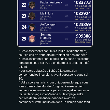
1083773
Faolan Ambroza
22
Sous-sol 90
Cactuar
[Aether]
03.07.2025 à 13h47
1082924
Matt Nohr
23
Sous-sol 93
Jenova
[Aether]
18.03.2023 à 18h16
1023859
Aoi Vollerei
24
Sous-sol 90
Jenova
[Aether]
24.01.2024 à 07h50
Somnus
909386
25
Nemuru
Sous-sol 62
Jenova
08.06.2023 à 06h39
[Aether]
* Les classements sont mis à jour quotidiennement,
sauf en cas d'erreur lors de l'obtention des données.
* Les classements sont établis sur la base des scores
lorsque le sous-sol 30 ou un étage plus profond a été
atteint.
* Les scores classés affichés à la connexion
concernent les incursions ayant dépassé le sous-sol
30.
* Votre score est mis à jour uniquement lorsque vous
jouez dans votre Monde d'origine. Pensez à bien
vérifier où se trouve votre personnage, et si besoin, à
utiliser le voyage inter-Monde ou le voyage entre
centres de traitement de données avant de
commencer votre incursion dans un donjon sans fond.