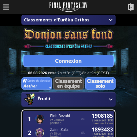
Classements d'Eurêka Orthos
06.08.2026
entre 7h et 8h (CET)/8h et 9h (CEST)
Aether
Érudit
1908185
Finh Bezahl
1
Sous-sol 100
Jenova
[Aether]
19.02.2024 à 20h58
1893483
Zairin Zaltz
2
Sous-sol 100
Siren
[Aether]
17.04.2023 à 13h19