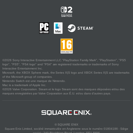
©2026 Sony Interactive Entertainment LLC."PlayStation Family Mark", "PlayStation", "PS5
logo", "PS5", "PS4 logo" and "PS4" are registered trademarks or trademarks of Sony
Interactive Entertainment Inc.
Microsoft, the XBOX Sphere mark, the Series X|S logo and XBOX Series X|S are trademarks
of the Microsoft group of companies.
Nintendo Switch est une marque de Nintendo.
Mac is a trademark of Apple Inc.
©2026 Valve Corporation. Steam et le logo Steam sont des marques déposées et/ou des
marques enregistrées par Valve Corporation aux É.U. et/ou dans d'autres pays.
© SQUARE ENIX
Square Enix Limited, société immatriculée en Angleterre sous le numéro 01804186 - Siège
social : 240 Blackfriars Road, London, SE1 8NW.