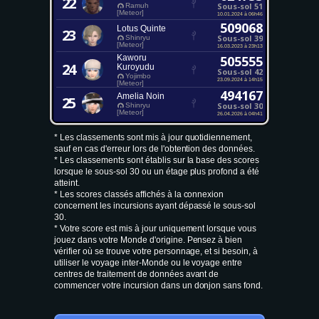
22
Sous-sol 51
Ramuh
[Meteor]
10.01.2024 à 06h46
509068
Lotus Quinte
23
Sous-sol 39
Shinryu
[Meteor]
16.03.2023 à 23h13
Kaworu
505555
24
Kuroyudu
Sous-sol 42
Yojimbo
23.09.2024 à 14h15
[Meteor]
494167
Amelia Noin
25
Sous-sol 30
Shinryu
[Meteor]
26.04.2026 à 04h41
* Les classements sont mis à jour quotidiennement,
sauf en cas d'erreur lors de l'obtention des données.
* Les classements sont établis sur la base des scores
lorsque le sous-sol 30 ou un étage plus profond a été
atteint.
* Les scores classés affichés à la connexion
concernent les incursions ayant dépassé le sous-sol
30.
* Votre score est mis à jour uniquement lorsque vous
jouez dans votre Monde d'origine. Pensez à bien
vérifier où se trouve votre personnage, et si besoin, à
utiliser le voyage inter-Monde ou le voyage entre
centres de traitement de données avant de
commencer votre incursion dans un donjon sans fond.