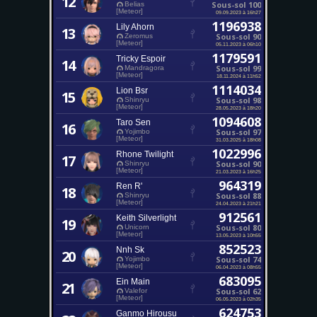
12
Sous-sol 100
Belias
[Meteor]
09.09.2023 à 16h27
1196938
Lily Ahorn
13
Sous-sol 90
Zeromus
[Meteor]
05.11.2023 à 06h10
1179591
Tricky Espoir
14
Sous-sol 99
Mandragora
[Meteor]
18.11.2024 à 11h52
1114034
Lion Bsr
15
Sous-sol 98
Shinryu
[Meteor]
28.05.2023 à 18h20
1094608
Taro Sen
16
Sous-sol 97
Yojimbo
[Meteor]
31.03.2025 à 18h08
1022996
Rhone Twilight
17
Sous-sol 90
Shinryu
[Meteor]
21.03.2023 à 16h25
964319
Ren R'
18
Sous-sol 88
Shinryu
[Meteor]
24.04.2023 à 21h21
912561
Keith Silverlight
19
Sous-sol 80
Unicorn
[Meteor]
13.05.2023 à 10h55
852523
Nnh Sk
20
Sous-sol 74
Yojimbo
[Meteor]
06.04.2023 à 08h55
683095
Ein Main
21
Sous-sol 62
Valefor
[Meteor]
06.05.2023 à 02h35
624753
Ganmo Hirousu