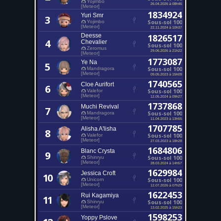
Yojimbo
26.04.2026 à 08h46
[Meteor]
1834924
Yuri Smr
3
Sous-sol 100
Yojimbo
[Meteor]
22.11.2024 à 10h37
Deesse
1826517
4
Chevalier
Sous-sol 100
Zeromus
29.06.2026 à 21h22
[Meteor]
1773087
Ye Na
5
Sous-sol 100
Mandragora
[Meteor]
09.05.2023 à 15h09
1740565
Cloe Aurifort
6
Sous-sol 100
Valefor
[Meteor]
12.05.2024 à 09h27
1737868
Muchi Revival
7
Sous-sol 100
Mandragora
[Meteor]
11.04.2023 à 13h55
1707785
Alisha A'lisha
8
Sous-sol 100
Valefor
[Meteor]
27.03.2023 à 18h28
1684806
Blanc Crysta
9
Sous-sol 100
Shinryu
[Meteor]
28.03.2024 à 14h57
1629984
Jessica Croft
10
Sous-sol 100
Unicorn
[Meteor]
12.07.2026 à 07h29
1622453
Rui Kagamiya
11
Sous-sol 100
Shinryu
[Meteor]
13.02.2025 à 15h23
1598253
Yoppy Pslove