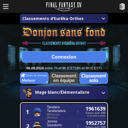
Classements d'Eurêka Orthos
06.08.2026
entre 7h et 8h (CET)/8h et 9h (CEST)
Meteor
Mage blanc/Élémentaliste
Taratara
1961639
1
Tarataratara
Sous-sol 100
Ramuh
01.12.2024 à 00h34
[Meteor]
Jonnie
1952757
2
Seastorm
Sous-sol 100