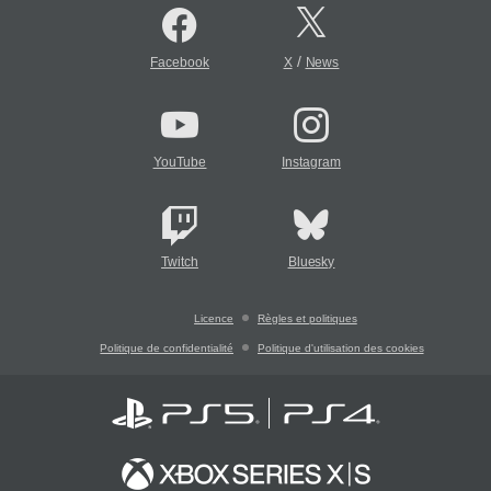
/
Facebook
X
News
YouTube
Instagram
Twitch
Bluesky
Licence
Règles et politiques
Politique de confidentialité
Politique d'utilisation des cookies