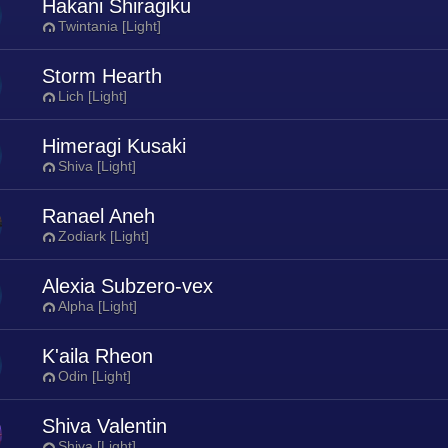
Hakani Shiragiku
Twintania [Light]
Storm Hearth
Lich [Light]
Himeragi Kusaki
Shiva [Light]
Ranael Aneh
Zodiark [Light]
Alexia Subzero-vex
Alpha [Light]
K'aila Rheon
Odin [Light]
Shiva Valentin
Shiva [Light]