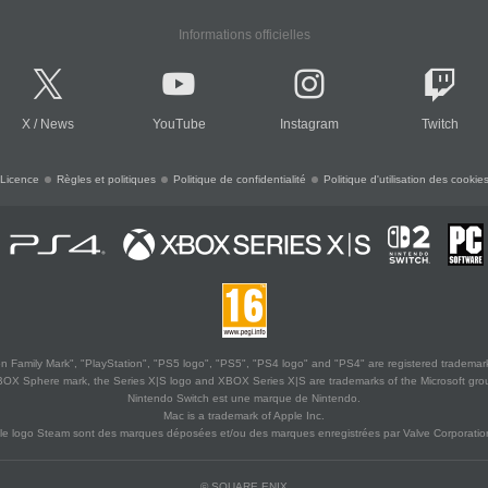
Informations officielles
X
/
News
YouTube
Instagram
Twitch
Licence
Règles et politiques
Politique de confidentialité
Politique d'utilisation des cookie
 Family Mark", "PlayStation", "PS5 logo", "PS5", "PS4 logo" and "PS4" are registered trademark
XBOX Sphere mark, the Series X|S logo and XBOX Series X|S are trademarks of the Microsoft gro
Nintendo Switch est une marque de Nintendo.
Mac is a trademark of Apple Inc.
le logo Steam sont des marques déposées et/ou des marques enregistrées par Valve Corporation
© SQUARE ENIX