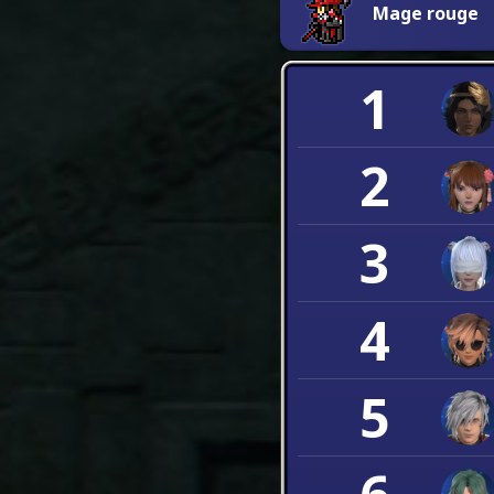
Mage rouge
1
2
3
4
5