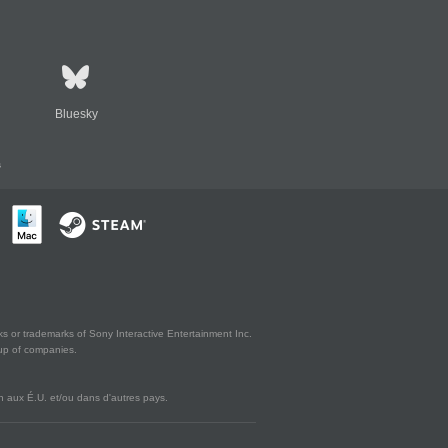
Bluesky
s
s or trademarks of Sony Interactive Entertainment Inc.
up of companies.
 aux É.U. et/ou dans d'autres pays.