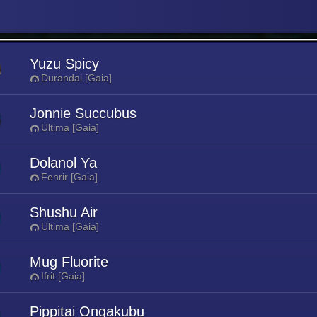
Yuzu Spicy
Durandal [Gaia]
Jonnie Succubus
Ultima [Gaia]
Dolanol Ya
Fenrir [Gaia]
Shushu Air
Ultima [Gaia]
Mug Fluorite
Ifrit [Gaia]
Pippitai Ongakubu