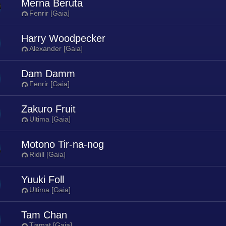
Merna Beruta
Fenrir [Gaia]
Harry Woodpecker
Alexander [Gaia]
Dam Damm
Fenrir [Gaia]
Zakuro Fruit
Ultima [Gaia]
Motono Tir-na-nog
Ridill [Gaia]
Yuuki Foll
Ultima [Gaia]
Tam Chan
Tiamat [Gaia]