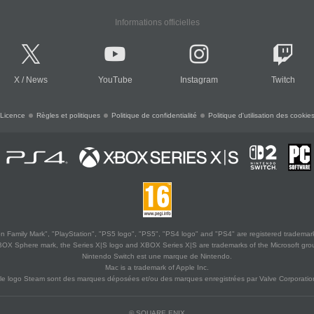
Informations officielles
X
/
News
YouTube
Instagram
Twitch
Licence
Règles et politiques
Politique de confidentialité
Politique d'utilisation des cookie
 Family Mark", "PlayStation", "PS5 logo", "PS5", "PS4 logo" and "PS4" are registered trademark
XBOX Sphere mark, the Series X|S logo and XBOX Series X|S are trademarks of the Microsoft gro
Nintendo Switch est une marque de Nintendo.
Mac is a trademark of Apple Inc.
le logo Steam sont des marques déposées et/ou des marques enregistrées par Valve Corporation
© SQUARE ENIX