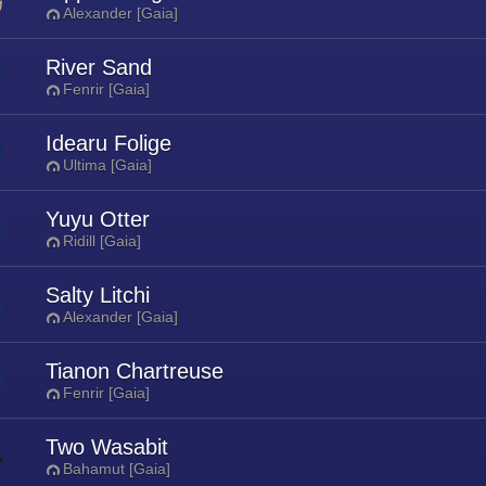
Alexander [Gaia]
River Sand
Fenrir [Gaia]
Idearu Folige
Ultima [Gaia]
Yuyu Otter
Ridill [Gaia]
Salty Litchi
Alexander [Gaia]
Tianon Chartreuse
Fenrir [Gaia]
Two Wasabit
Bahamut [Gaia]