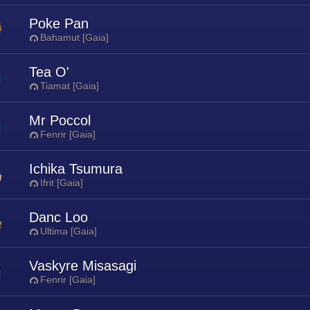
Poke Pan
Bahamut [Gaia]
Tea O'
Tiamat [Gaia]
Mr Poccol
Fenrir [Gaia]
Ichika Tsumura
Ifrit [Gaia]
Danc Loo
Ultima [Gaia]
Vaskyre Misasagi
Fenrir [Gaia]