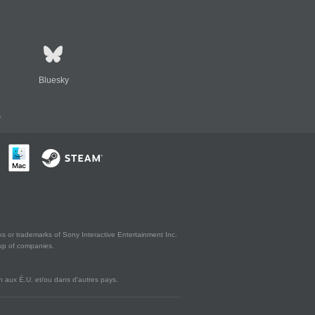
Bluesky
s
s or trademarks of Sony Interactive Entertainment Inc.
up of companies.
 aux É.U. et/ou dans d'autres pays.